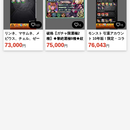
×13
×1
×5
リンネ、マサムネ、メ
破格【ガチャ限運極2
モンスト 引退アカウン
ビウス、チェル、ゼー
種】🍀黎絶運極9種🍀紋
ト 10年垢！限定・コラ
レ運極 マギア、ニケ
73,000
章21000↑天魔·星墓適
75,000
ボ多数
76,043
円
円
円
開運
正多数↑チェルノ、ゼー
レ運極