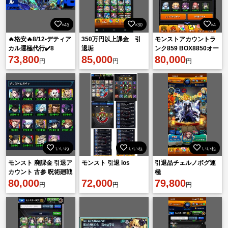
×45
×30
×4
🔥格安🔥8/12▪️デティア
350万円以上課金 引
モンストアカウントラ
カル運極代行✔️8
退垢
ンク859 BOX8850オー
枠/4000円〜
73,800
85,000
ブ1200
80,000
円
円
円
いいね
いいね
いいね
モンスト 廃課金 引退ア
モンスト 引退 ios
引退品チェルノボグ運
カウント 古参 呪術廻戦
極
コンプ
80,000
72,000
79,800
円
円
円