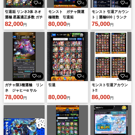
×4
×1
×4
引退垢 リンネ3体 ネオ
モンスト ガチャ限運
モンスト 引退アカウン
運極 星墓適正多数 ガチ
極複数 引退垢
ト｜運極600｜ランク
ャ限運極4体
82,000
80,000
550↑｜ガチャ限805↑｜
75,000
円
円
円
限定236↑｜ガチャ限運
極
×18
×1
×4
ガチャ限3種運極 リン
引退
モンスト引退アカウン
ネ ジャヒーα サル
ト‼️
ワ テンリン運極アイ
78,000
80,000
86,000
円
円
円
テム大量