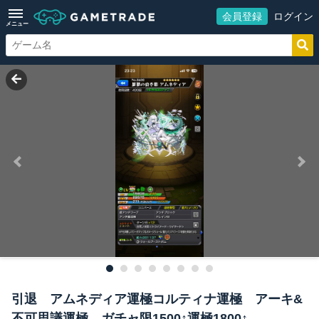
会員登録
ログイン
メニュー
引退 アムネディア運極コルティナ運極 アーキ&
不可思議運極 ガチャ限1500↑運極1800↑