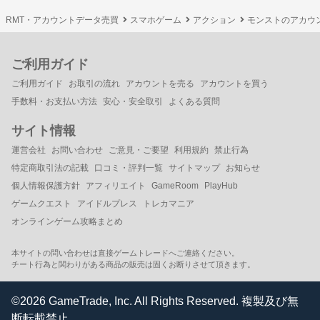
RMT・アカウントデータ売買
スマホゲーム
アクション
モンストのアカウ
ご利用ガイド
ご利用ガイド
お取引の流れ
アカウントを売る
アカウントを買う
手数料・お支払い方法
安心・安全取引
よくある質問
サイト情報
運営会社
お問い合わせ
ご意見・ご要望
利用規約
禁止行為
特定商取引法の記載
口コミ・評判一覧
サイトマップ
お知らせ
個人情報保護方針
アフィリエイト
GameRoom
PlayHub
ゲームクエスト
アイドルプレス
トレカマニア
オンラインゲーム攻略まとめ
本サイトの問い合わせは直接ゲームトレードへご連絡ください。
チート行為と関わりがある商品の販売は固くお断りさせて頂きます。
©2026 GameTrade, Inc. All Rights Reserved. 複製及び無
断転載禁止