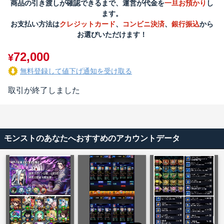
商品の引き渡しが確認できるまで、運営が代金を
一旦お預かり
し
ます。
お支払い方法は
クレジットカード
、
コンビニ決済
、
銀行振込
から
お選びいただけます！
72,000
¥
無料登録して値下げ通知を受け取る
取引が終了しました
モンストのあなたへおすすめのアカウントデータ