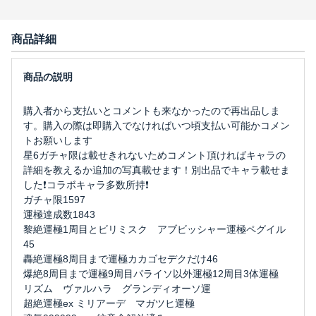
商品詳細
購入者から支払いとコメントも来なかったので再出品しま
す。購入の際は即購入でなければいつ頃支払い可能かコメン
トお願いします
星6ガチャ限は載せきれないためコメント頂ければキャラの
詳細を教えるか追加の写真載せます！別出品でキャラ載せま
した❗️コラボキャラ多数所持❗️
ガチャ限1597
運極達成数1843
黎絶運極1周目とビリミスク アブビッシャー運極ペグイル
45
轟絶運極8周目まで運極カカゴセデクだけ46
爆絶8周目まで運極9周目パライソ以外運極12周目3体運極
リズム ヴァルハラ グランディオーソ運
超絶運極ex ミリアーデ マガツヒ運極