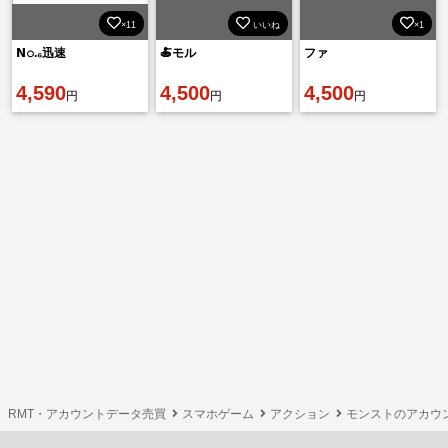
×11
いいね
×1
𝗡𝚘.₆迅速
🍝モル
ファ
4,590
4,500
4,500
円
円
円
RMT・アカウントデータ売買
スマホゲーム
アクション
モンストのアカウ