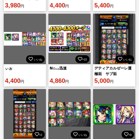
オーブチケット込み１
3,980
4,400
5,400
円
円
円
８5０個↑↑ く17
いいね
×10
いいね
ぃぉ
𝗡𝚘.₁₀迅速
デティアカルゼーレ運
極垢 サブ垢
4,400
4,860
5,000
円
円
円
×2
いいね
×9