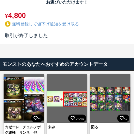
お選びいただけます！
4,800
¥
無料登録して値下げ通知を受け取る
取引が終了しました
モンストのあなたへおすすめのアカウントデータ
×4
いいね
×1
☆ゼーレ チェルノボ
未@
図る
グ運極 リンネ 他