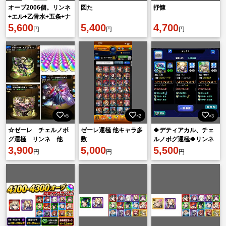
オーブ2006個。リンネ
図た
抒慷
+エル+乙骨水+五条+ナ
ルト+自来也
5,600
5,400
4,700
円
円
円
×5
×2
×3
☆ゼーレ チェルノボ
ゼーレ運極 他キャラ多
🍀デティアカル、チェ
グ運極 リンネ 他
数
ルノボグ運極🍀リンネ
オーブチケット込み１
3,900
5,000
共存アカウント
5,500
円
円
円
８００個↑↑ く15