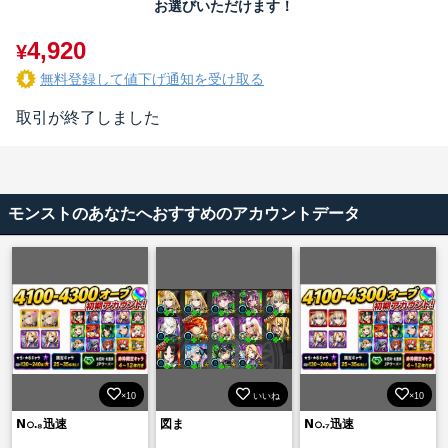
お選びいただけます！
4,920
¥
無料登録して値下げ通知を受け取る
取引が終了しました
モンストのあなたへおすすめのアカウントデータ
×10
いいね
×10
𝗡𝚘.₈迅速
図ま
𝗡𝚘.₇迅速