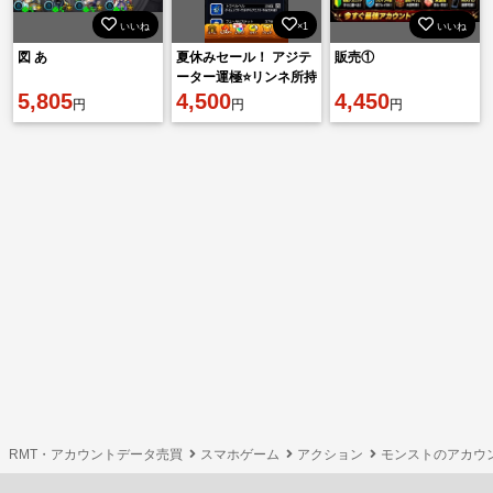
いいね
×1
いいね
図 あ
夏休みセール！ アジテ
販売①
ーター運極⭐️リンネ所持
5,805
ガチャ限⭐️6 815体所
4,500
4,450
円
円
円
持 限定135体
RMT・アカウントデータ売買
スマホゲーム
アクション
モンストのアカウ