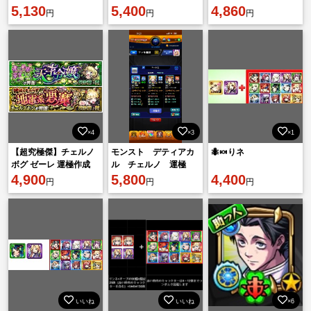
5,130
5,400
4,860
円
円
円
×4
×3
×1
【超究極傑】チェルノ
モンスト デティアカ
🐜🍬りネ
ボグ ゼーレ 運極作成
ル チェルノ 運極
代行
4,900
5,800
4,400
円
円
円
いいね
いいね
×6