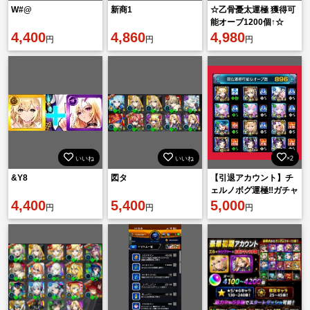
W#@
新商1
☆乙骨憂太運極 獲得可
能オーブ1200個↑☆
4,400
4,860
4,980
円
円
円
いいね
いいね
×2
&Y8
図タ
【引退アカウント】チ
ェルノボグ運極‼️ガチャ
4,400
5,400
限200⤴︎運極200⤴︎
5,000
円
円
円