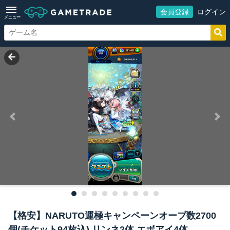
会員登録
ログイン
メニュー
【格安】NARUTO運極キャンペーンオーブ数2700
個(チケット94枚込) リンネ2体 エボアイ4体