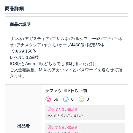
商品詳細
リンネ+アガスティア+マサムネx2+ルシファーx3+マナx2+ネ
オ+アナスタシア+ヤクモ+オーブ4460個+限定35体
+5★6★150体
レベル3-12前後
IOS版とAndroid版どちらでも 御利用いただけ。
ご入金確認後、MIXIのアカウントとパスワードを送らせて頂
きます。
ラファウ
5日以上前
56
0
0
とても良い出品者
ありがとうございました
出品者
とても良い出品者