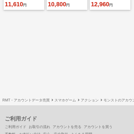
11,610
ァーX2 マナX3 メア ネ
10,800
12,960
円
円
円
オX2 ニケ メ
RMT・アカウントデータ売買
スマホゲーム
アクション
モンストのアカウ
ご利用ガイド
ご利用ガイド
お取引の流れ
アカウントを売る
アカウントを買う