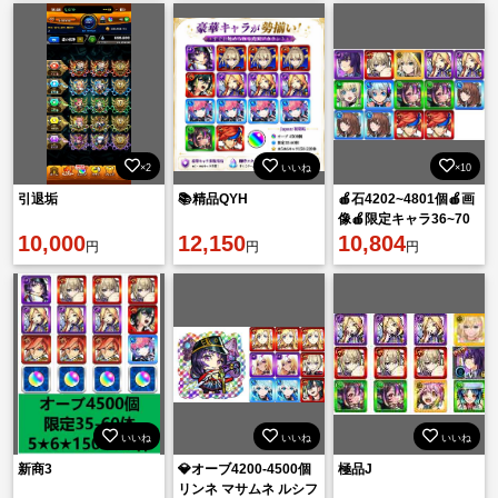
×2
いいね
×10
引退垢
📚精品QYH
🍎石4202~4801個🍎画
像🍎限定キャラ36~70
10,000
12,150
体🍎ランダム星5星
10,804
円
円
円
6*152~212体
いいね
いいね
いいね
新商3
💎オーブ4200-4500個
極品J
リンネ マサムネ ルシフ