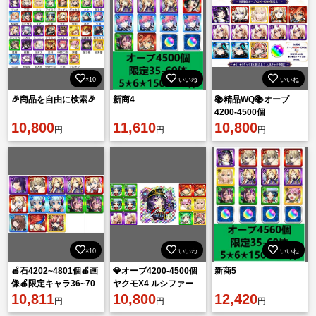
×10
いいね
いいね
🎉商品を自由に検索🎉
新商4
📚精品WQ📚オーブ
4200-4500個
10,800
11,610
10,800
円
円
円
×10
いいね
いいね
🍎石4202~4801個🍎画
💎オーブ4200-4500個
新商5
像🍎限定キャラ36~70
ヤクモX4 ルシファー
体🍎ランダム星5星
10,811
X2 エクスカリバーX4
10,800
12,420
円
円
円
6*152~212体
逆鱗 エル アガステ