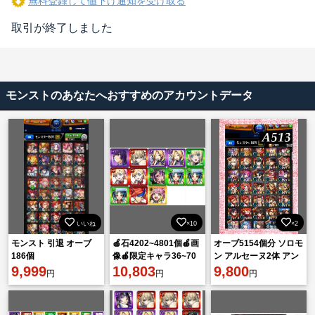
無料登録して値下げ通知を受け取る
取引が終了しました
モンストのあなたへおすすめのアカウントデータ
いいね
×10
×2
モンスト 引退 オーブ
🍎石4202~4801個🍎画
オーブ5154個分 ソロモ
186個
像🍎限定キャラ36~70
ン アルセーヌ2体 アン
9,999
体🍎ランダム星5星
10,803
ドロイドダイナー ニケ
9,800
円
円
円
6*152~212体
ワルキューレ