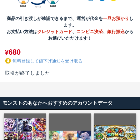
商品の引き渡しが確認できるまで、運営が代金を
一旦お預かり
し
ます。
お支払い方法は
クレジットカード
、
コンビニ決済
、
銀行振込
から
お選びいただけます！
680
¥
無料登録して値下げ通知を受け取る
取引が終了しました
モンストのあなたへおすすめのアカウントデータ