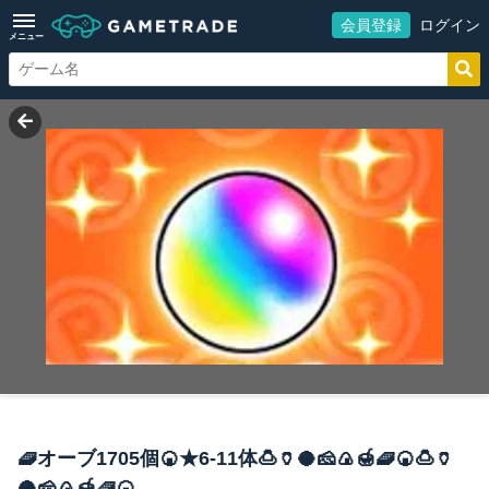
会員登録
ログイン
メニュー
🧇オーブ1705個🍘★6-11体🍮🏺🥥🧀🍙🍯🧇🍘🍮🏺
🥥🧀🍙🍯🧇🍘