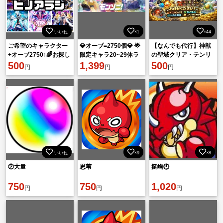
いいね
×1
×44
ご希望のキャラクター
💎オーブ=2750個💎 🌟
【なんでも代行】神獣
+オーブ2750↑🌈お探し
限定キャラ20~29体ラ
の聖域クリア・テンリ
します。☆6ガチャ限
500
ンダム🌟 👉初期垢
1,399
ン&エシカル運極代行
500
円
円
円
100~200体所持💫
対応！モンストなんで
も屋です！
いいね
×9
×8
②大量
思苇
挺峋🕙
750
750
1,020
円
円
円