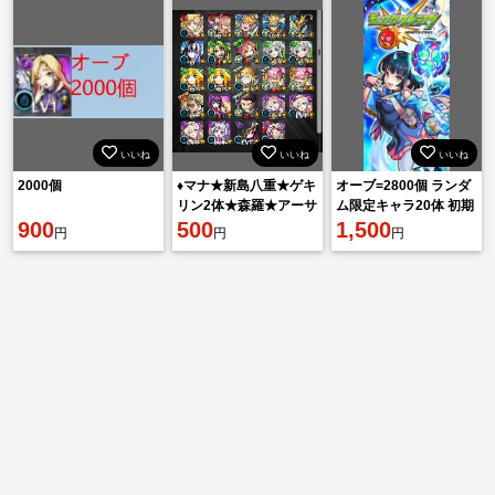
いいね
いいね
いいね
2000個
♦️マナ★新島八重★ゲキ
オーブ=2800個 ランダ
リン2体★森羅★アーサ
ム限定キャラ20体 初期
900
ーボイル★七海建人な
500
垢
1,500
円
円
円
ど確定初期アカウント♦️