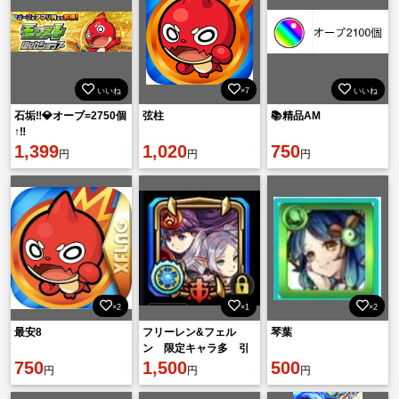
いいね
×7
いいね
石垢‼️💎オーブ=2750個
弦柱
📚精品AM
↑‼️
1,399
1,020
750
円
円
円
×2
×1
×2
最安8
フリーレン&フェル
琴葉
ン 限定キャラ多 引
750
退アカウント
1,500
500
円
円
円