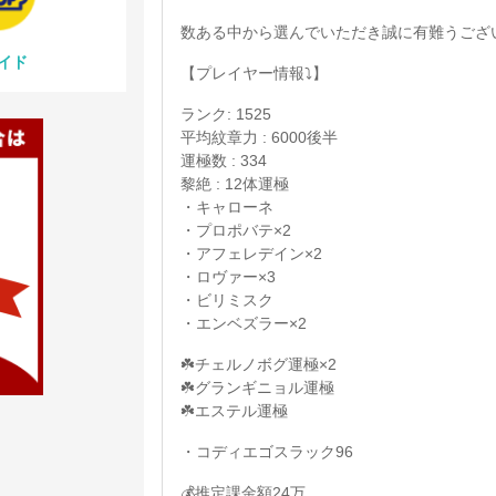
数ある中から選んでいただき誠に有難うござ
イド
【プレイヤー情報⤵️】
ランク: 1525
平均紋章力 : 6000後半
運極数 : 334
黎絶 : 12体運極
・キャローネ
・プロポバテ×2
・アフェレデイン×2
・ロヴァー×3
・ビリミスク
・エンベズラー×2
☘️チェルノボグ運極×2
☘️グランギニョル運極
☘️エステル運極
・コディエゴスラック96
💰推定課金額24万