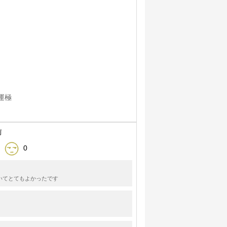
運極
前
0
いてとてもよかったです