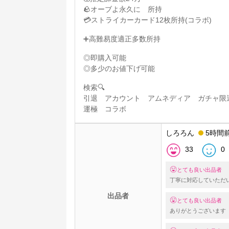
🪨オーブよ永久に 所持
💳ストライカーカード12枚所持(コラボ)
➕高難易度適正多数所持
◎即購入可能
◎多少のお値下げ可能
検索🔍
引退 アカウント アムネディア ガチャ限
運極 コラボ
しろろん
5時間
33
0
とても良い出品者
丁寧に対応していただ
出品者
とても良い出品者
ありがとうございます