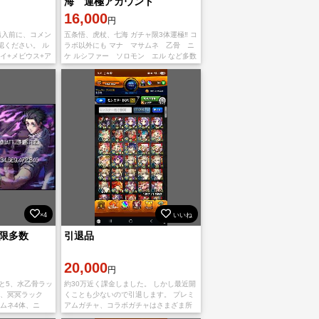
海 運極アカウント
16,000
円
購入前に、コメン
五条悟、虎杖、七海 ガチャ限3体運極‼️ コ
認ください。 ル
ラボ以外にも マナ マサムネ 乙骨 ニ
ライ+メビウス+ア
ケ ルシファー ソロモン エル など多数
モx2+モンテ・
限定キャラ所持しています。 呪術廻戦コ
+カマエルx2+
ラボはコンプリート済みです。
×4
いいね
限多数
引退品
20,000
円
と5、水乙骨ラッ
約30万近く課金しました。 しかし最近開
5、冥冥ラック
くことも少ないので引退します。 プレミ
サムネ4体、ニ
アムガチャ、コラボガチャはさまざま所
ク15が1と5が
有しております。画像を参照してくださ