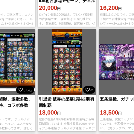
ID9桁古参垢✨ゼーレ、チェル
ノ運極引退垢🌈環境キャラ多
20,000
16,200
円
円
数✨
です。ご購入前に、コメン
ログイン日数2000越え、フレンドID9桁
在庫は1点のみです。ご
況をご確認ください。 ル
の古参垢です。 課金額は30万円以上で
ト欄にて在庫状況をご確
ムネ+久遠x3+ネオx2+ミ
す。 禁忌EX、刹那運極。超究極・傑、ゼ
シファーx2+エルx2+ミ
（ノノア）+月下老人+ラミ
ーレ・チェルノボグ運極を所持していま
ナスタシア+ネオx2+ヤク
+ヴァニタス+カマエル+
す。プレイ時間を確保する事が難しくな
クリスト+エクスカリバー
っ
いいね
×2
超獣、激獣多数、
引退垢 破界の星墓1期&2期初
五条運極、ガチャ
持、コラボ多数
回制覇
18,000
18,500
円
円
ントです。 チェルノボ
破界の星墓1期2期初回制覇 開催時から毎
五条運極、虎杖ラック60
ル、ペイン、エステルな
回制覇しています 全属性紋章8000↑ デテ
ク20と5、光乙骨ラック
多数持ってます。 詳しく
ィアカル運極 チェルノボグ運極 アムネデ
40、七海ラック75、マ
い、売れるまでプレイし
ィア所持 オーブ引換券19枚 質
ケ、マナ、アルセーヌラッ