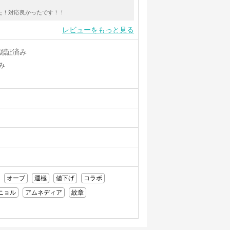
た！対応良かったです！！
レビューをもっと見る
認証済み
み
オーブ
運極
値下げ
コラボ
ニョル
アムネディア
紋章