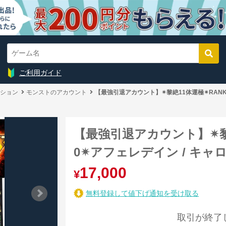
ご利用ガイド
ション
モンストのアカウント
【最強引退アカウント】✴︎黎絶11体運極✴︎RANK
【最強引退アカウント】✴︎黎絶
0✴︎アフェレデイン / キャ
17,000
¥
無料登録して値下げ通知を受け取る
取引が終了