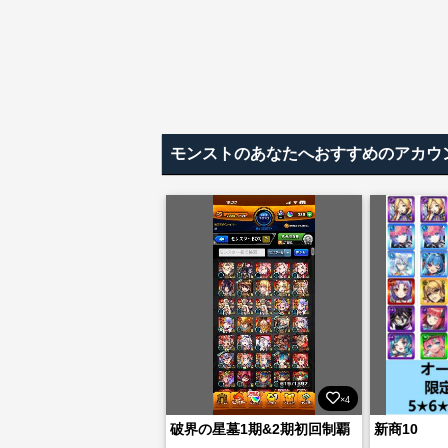
モンストのあなたへおすすめのアカウ
×4
破界の星墓1期&2期初回制覇
新商10