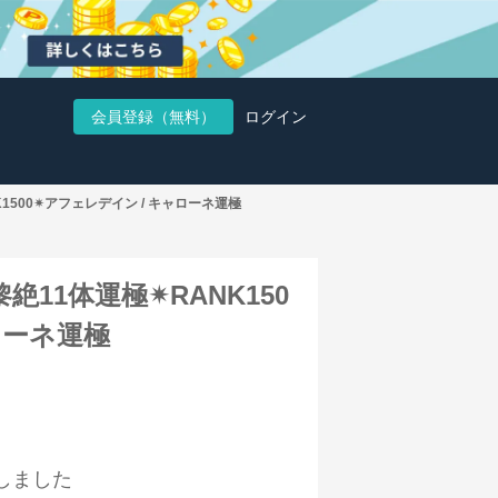
会員登録（無料）
ログイン
1500✴︎アフェレデイン / キャローネ運極
11体運極✴︎RANK150
ローネ運極
しました