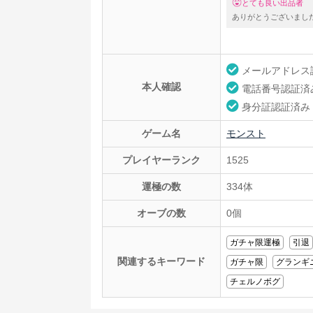
とても良い出品者
ありがとうございまし
メールアドレス
本人確認
電話番号認証済
身分証認証済み
ゲーム名
モンスト
プレイヤーランク
1525
運極の数
334体
オーブの数
0個
ガチャ限運極
引退
関連するキーワード
ガチャ限
グランギ
チェルノボグ