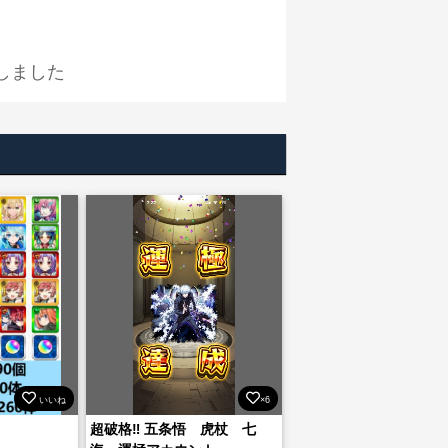
しました
いいね
×6
超破格‼️ 五条悟 虎杖 七