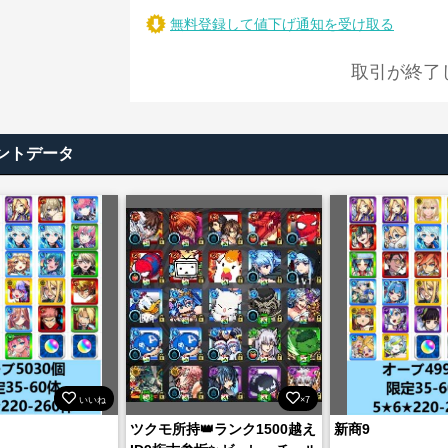
無料登録して値下げ通知を受け取る
取引が終了
ントデータ
いいね
×7
ツクモ所持👑ランク1500越え
新商9