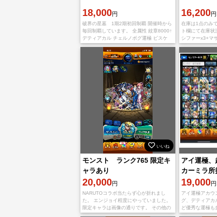
18,000
16,200
円
円
破界の星墓 1期2期初回制覇 開催時から
在庫は1点のみ
毎回制覇しています。 全属性 紋章8000↑
ト欄にて在庫状
デティアカル チェルノボグ運極 ビスケ
シファーx3+マサ
132枚 ベル120個 質問等ありましたら気
ライ+ノキエル
軽にコメ
エル+ラファエル
いいね
モンスト ランク765 限定キ
アイ運極、
ャラあり
カーミラ所
20,000
19,000
円
円
NARUTOコラボ当たらず心が折れまし
アイ運極アカウ
た。 エンジョイ程度にやっていました。
グ、デティアカ
限定キャラは画像の通りです。 その他の
ど優秀な運極も
情報はコメントにて回答いたします
は画像ご覧下さ