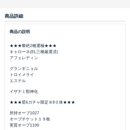
商品詳細
★★★黎絶2種運極★★★
キャローネ(EL三種厳選済)
アフェレディン
グランギニョル
トロイメライ
エステル
イザナミ獣神化
★★★星6ガチャ限定８8０体★★★
所持オーブ1027
オーブチケット１９枚
実質オーブ1100