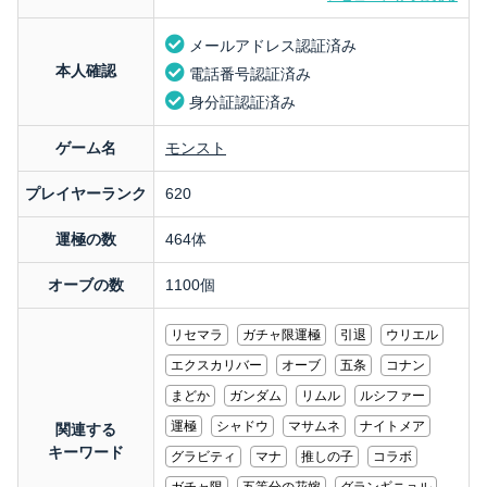
メールアドレス認証済み
本人確認
電話番号認証済み
身分証認証済み
ゲーム名
モンスト
プレイヤーランク
620
運極の数
464体
オーブの数
1100個
リセマラ
ガチャ限運極
引退
ウリエル
エクスカリバー
オーブ
五条
コナン
まどか
ガンダム
リムル
ルシファー
運極
シャドウ
マサムネ
ナイトメア
関連する
キーワード
グラビティ
マナ
推しの子
コラボ