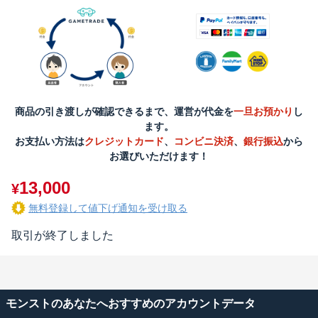
商品の引き渡しが確認できるまで、運営が代金を
一旦お預かり
し
ます。
お支払い方法は
クレジットカード
、
コンビニ決済
、
銀行振込
から
お選びいただけます！
13,000
¥
無料登録して値下げ通知を受け取る
取引が終了しました
モンストのあなたへおすすめのアカウントデータ