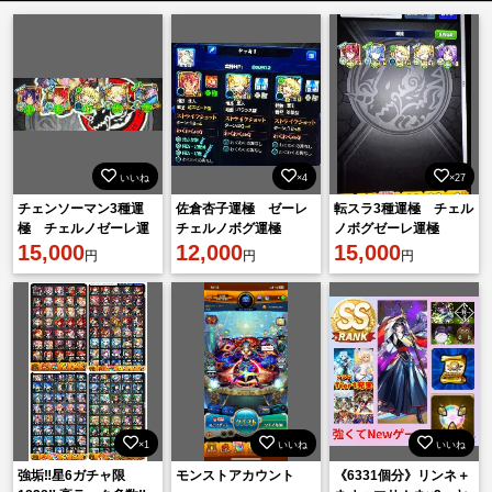
いいね
×4
×27
チェンソーマン3種運
佐倉杏子運極 ゼーレ
転スラ3種運極 チェル
極 チェルノゼーレ運
チェルノボグ運極
ノボグゼーレ運極
極
15,000
12,000
15,000
円
円
円
×1
いいね
いいね
強垢‼️星6ガチャ限
モンストアカウント
《6331個分》リンネ＋