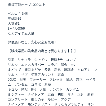
獲得可能オーブ1000以上
ベル１４３個
英雄証96
大英雄1
レベル書56
などアイテム大量
評価悪いなし。安心安全お取引！
【以検索用の為出品内容とは異なります】】】
引退 リセマラ シャドウ 怪獣8号 コンプ
リムル エクスカリバー コラボ 課金 mv
まどマギ 鹿目まどか 多数 新規 廃課金 ヒロアカ マ
サムネ サブ 初期アカウント 五条
JOJO 影実 フォーサー スレッタ 黎絶 適正 セイラ
ム ガンダム コラボ 運極
キコル 怪獣 8号 大量 カンスト ガンダム
ルシファー ナイトメア 五条 初期 マナ 正月 新春
コンプリート 推しの子 ルビー アクア
ナイトメア モンテクリスト さよならグラビティ リン