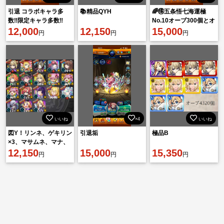
引退 コラボキャラ多
📚精品QYH
🌈🉐五条悟七海運極
数‼️限定キャラ多数‼️
No.10オーブ300個とオ
12,000
12,150
ーブ引換券54枚（計
15,000
円
円
円
270個）
いいね
×4
いいね
図Y！リンネ、ゲキリン
引退垢
極品B
×3、マサムネ、マナ、
エル
12,150
15,000
15,350
円
円
円