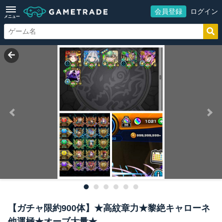
会員登録
ログイン
メニュー
【ガチャ限約900体】★高紋章力★黎絶キャローネ
他運極★オーブ大量★