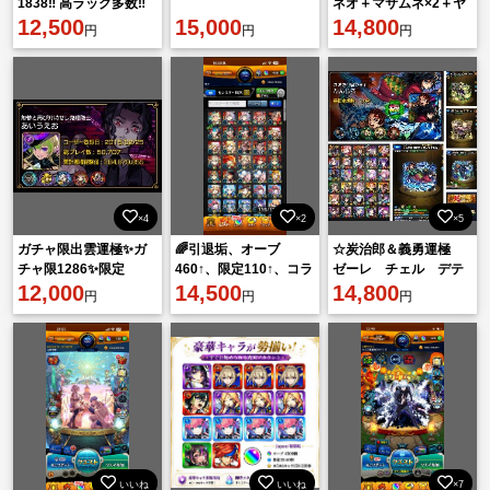
1838‼️ 高ラック多数‼️
ネオ＋マサムネ×2＋ヤ
ID9桁‼️
12,500
15,000
クモ＋クリボー＆コラ
14,800
円
円
円
ボ守護獣【SS級_125】
×4
×2
×5
ガチャ限出雲運極✨ガ
🌈引退垢、オーブ
☆炭治郎＆義勇運極
チャ限1286✨限定
460↑、限定110↑、コラ
ゼーレ チェル デテ
322✨紋章10000↑✨ ID9
12,000
ボキャラ多数！
14,500
ィアカル運極 リン
14,800
円
円
円
桁引退
ネ 萌萌 ダイナー
アルセーヌ 他
いいね
いいね
×7