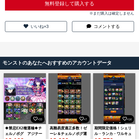
無料登録して購入する
※まだ購入は確定しません
いいね×3
コメントする
モンストのあなたへおすすめのアカウントデータ
×33
×7
×14
🍀禁忌EX2種運極🍀チ
高難易度適正多数！ゼ
期間限定価格！シェリ
ェルノボグ アジテー
ーレ＆チェルノボグ運
ル・ランカ・ワルキュ