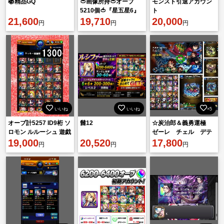
📚精品GQ
🍅画像所持🍅オーブ
モンスト引退アカウン
5210個🍅『星五星6』
ト
21,600
のキャラクター220体
19,710
20,000
円
円
円
以上🍅🍅🍅🍅🍅🍅
いいね
いいね
×5
オーブ計5257 ID9桁 ソ
雠12
☆炭治郎＆義勇運極
ロモン ルルーシュ 遊戯
ゼーレ チェル デテ
&闇遊戯 ジョルノ 遊戯
19,000
20,520
ィアカル運極 リン
17,800
円
円
円
ネ 萌萌 ダイナー
アルセーヌ 他