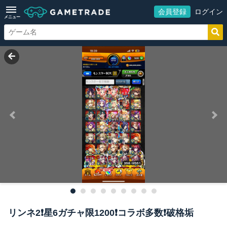
会員登録
ログイン
メニュー
リンネ2❗️星6ガチャ限1200❗️コラボ多数❗️破格垢