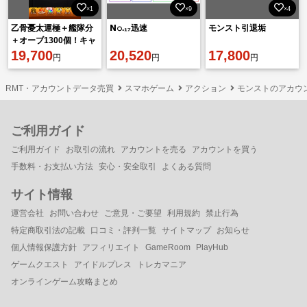
×1
×9
×4
乙骨憂太運極＋艦隊分
𝗡𝚘.₁₇迅速
モンスト引退垢
＋オーブ1300個！キャ
ラ大量！
19,700
20,520
17,800
円
円
円
RMT・アカウントデータ売買
スマホゲーム
アクション
モンストのアカウ
ご利用ガイド
ご利用ガイド
お取引の流れ
アカウントを売る
アカウントを買う
手数料・お支払い方法
安心・安全取引
よくある質問
サイト情報
運営会社
お問い合わせ
ご意見・ご要望
利用規約
禁止行為
特定商取引法の記載
口コミ・評判一覧
サイトマップ
お知らせ
個人情報保護方針
アフィリエイト
GameRoom
PlayHub
ゲームクエスト
アイドルプレス
トレカマニア
オンラインゲーム攻略まとめ