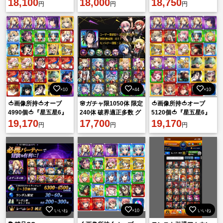
ター等 最終☆6ガチャ
18,100
極引退垢
18,000
ーレ運極引退垢！五条
18,750
円
円
円
限-923体👑強キャラ多
艦隊有り！
数‼️
×10
×44
×10
🍅画像所持🍅オーブ
🌸ガチャ限1050体 限定
🍅画像所持🍅オーブ
4990個🍅『星五星6』
240体 破界適正多数 グ
5120個🍅『星五星6』
のキャラクター220体
19,170
ラン&ゼーレ運極 コラ
17,700
のキャラクター220体
19,170
円
円
円
以上🍅🍅🍅🍅🍅🍅
ボパック13種🌸
以上🍅🍅🍅🍅🍅🍅
いいね
×10
いいね