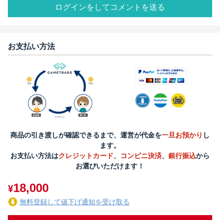
ログインをしてコメントを送る
お支払い方法
商品の引き渡しが確認できるまで、運営が代金を
一旦お預かり
し
ます。
お支払い方法は
クレジットカード
、
コンビニ決済
、
銀行振込
から
お選びいただけます！
18,000
¥
無料登録して値下げ通知を受け取る