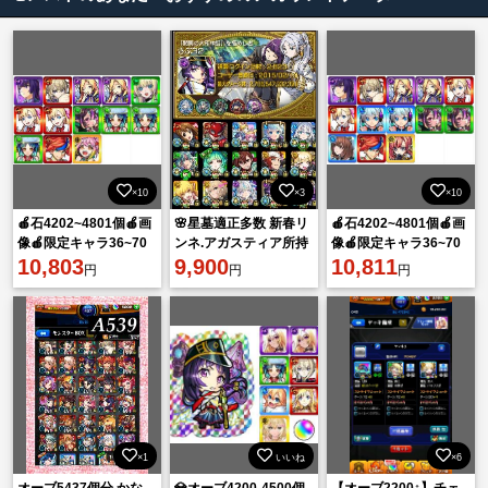
×10
×3
×10
🍎石4202~4801個🍎画
🌸星墓適正多数 新春リ
🍎石4202~4801個🍎画
像🍎限定キャラ36~70
ンネ.アガスティア所持
像🍎限定キャラ36~70
体🍎ランダム星5星
10,803
ガチャ限1500体 紋章
9,900
体🍎ランダム星5星
10,811
円
円
円
6*152~212体
4000🌸
6*152~212体
×1
いいね
×6
オーブ5437個分 かな
💎オーブ4200-4500個
【オーブ2200↑】チェ