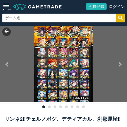
会員登録
ログイン
メニュー
リンネ2‼️チェルノボグ、デティアカル、刹那運極‼️