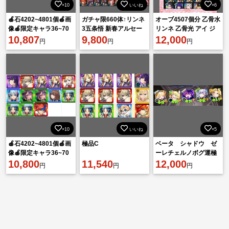
×10
いいね
×6
🍎石4202~4801個🍎画
ガチャ限660体↑リンネ
オーブ4507個分 乙骨水
像🍎限定キャラ36~70
3五条悟 新春アルセー
リンネ 乙骨光 アイ ジ
体🍎ランダム星5星
10,807
ヌ2ソロモン2アルセー
9,800
ュゲム アルセーヌ グリ
12,000
円
円
円
6*152~212体
ヌ2ミライ3ネオ7新春
ム兄弟α マサムネ
ネオ
×10
いいね
×5
🍎石4202~4801個🍎画
極品C
ベータ シャドウ ゼ
像🍎限定キャラ36~70
ーレチェルノボグ運極
体🍎ランダム星5星
10,800
11,540
12,000
円
円
円
6*152~212体