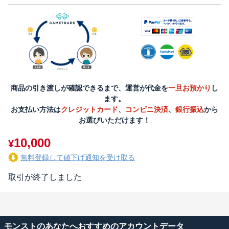
商品の引き渡しが確認できるまで、運営が代金を
一旦お預かり
し
ます。
お支払い方法は
クレジットカード
、
コンビニ決済
、
銀行振込
から
お選びいただけます！
10,000
¥
無料登録して値下げ通知を受け取る
取引が終了しました
モンストのあなたへおすすめのアカウントデータ