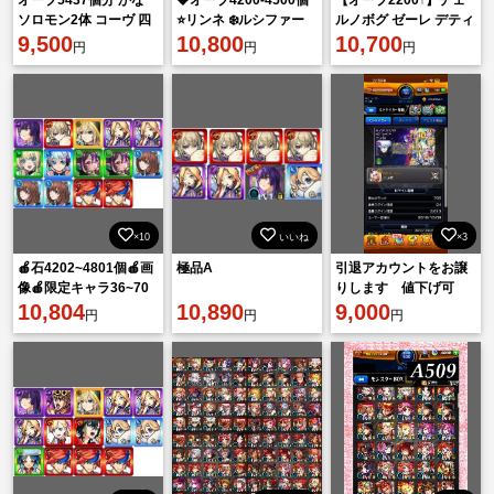
ソロモン2体 コーヴ 四
⭐リンネ ❄️ルシファー
ルノボグ ゼーレ デティ
葉 アルセーヌ ラファエ
9,500
X2 🌙ヤクモ 👌マサム
10,800
アカル 運極 ルシファー
10,700
円
円
円
ルα
ネ ⚡アナスタシ
2 マサムネ
×10
いいね
×3
🍎石4202~4801個🍎画
極品A
引退アカウントをお譲
像🍎限定キャラ36~70
りします 値下げ可
体🍎ランダム星5星
10,804
10,890
9,000
円
円
円
6*152~212体