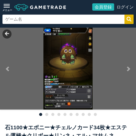
会員登録
ログイン
メニュー
石1100★エボニー★チェルノカード34枚★エステ
ル運極★クリボー★リンネ・エル・マサムネ