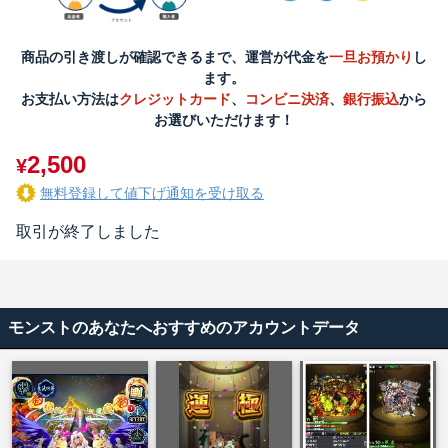
商品の引き渡しが確認できるまで、運営が代金を
一旦お預かり
し
ます。
お支払い方法は
クレジットカード
、
コンビニ決済
、
銀行振込
から
お選びいただけます！
2,500
¥
無料登録して値下げ通知を受け取る
取引が終了しました
モンストのあなたへおすすめのアカウントデータ