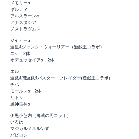
メモリーα
ギルティ
アルスラーンα
アナスタシア
ノストラダムス
ジャヒーα
遊星&ジャンク・ウォーリアー（遊戯王コラボ）
ニケ 2体
オデュッセイアα 2体
エル
遊戯&闇遊戯&バスター・ブレイダー(遊戯王コラボ)
チハ
モールスα 2体
サトリ
風神雷神α
伊黒小芭内（鬼滅の刃コラボ）
いろは
マジカルメルルンず
バビロン