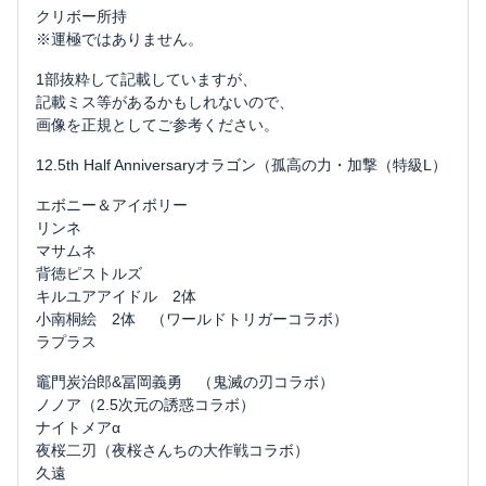
クリボー所持
※運極ではありません。
1部抜粋して記載していますが、
記載ミス等があるかもしれないので、
画像を正規としてご参考ください。
12.5th Half Anniversaryオラゴン（孤高の力・加撃（特級L）
エボニー＆アイボリー
リンネ
マサムネ
背徳ピストルズ
キルユアアイドル 2体
小南桐絵 2体 （ワールドトリガーコラボ）
ラプラス
竈門炭治郎&冨岡義勇 （鬼滅の刃コラボ）
ノノア（2.5次元の誘惑コラボ）
ナイトメアα
夜桜二刃（夜桜さんちの大作戦コラボ）
久遠