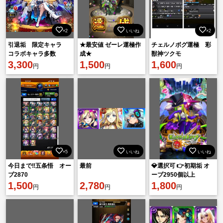
×2
いいね
×2
引退垢 限定キャラ
★最安値 ゼーレ運極作
チェルノボグ運極 彩
コラボキャラ多数
成★
獣神ツクモ
3,300
1,500
1,600
円
円
円
×5
いいね
いいね
今日まで‼️五条悟 オー
最前
💎選択可 👉初期垢 オ
ブ2870
ーブ2950個以上
1,500
2,780
1,800
円
円
円