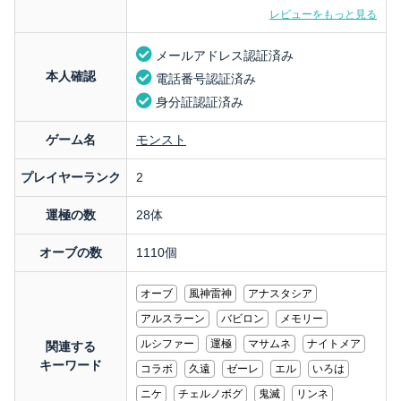
レビューをもっと見る
メールアドレス認証済み
本人確認
電話番号認証済み
身分証認証済み
ゲーム名
モンスト
プレイヤーランク
2
運極の数
28体
オーブの数
1110個
オーブ
風神雷神
アナスタシア
アルスラーン
バビロン
メモリー
ルシファー
運極
マサムネ
ナイトメア
関連する
キーワード
コラボ
久遠
ゼーレ
エル
いろは
ニケ
チェルノボグ
鬼滅
リンネ