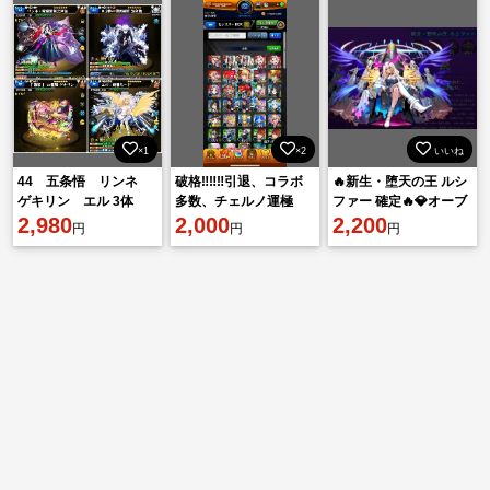
×1
×2
いいね
44 五条悟 リンネ
破格‼️‼️‼️引退、コラボ
🔥新生・堕天の王 ルシ
ゲキリン エル 3体
多数、チェルノ運極
ファー 確定🔥💎オーブ
獲得可能オーブ1450前
2,980
2,000
=3001個↑ 🔰初期アカウ
2,200
円
円
円
後 安心保証付き♪
ント