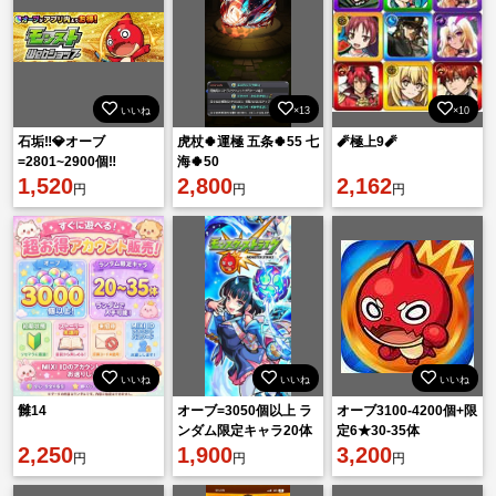
いいね
×13
×10
石垢‼️💎オーブ
虎杖🍀︎運極 五条🍀︎55 七
🧨極上9🧨
=2801~2900個‼️
海🍀︎50
1,520
2,800
2,162
円
円
円
いいね
いいね
いいね
雠14
オーブ=3050個以上 ラ
オーブ3100-4200個+限
ンダム限定キャラ20体
定6★30-35体
2,250
初期垢
1,900
3,200
円
円
円