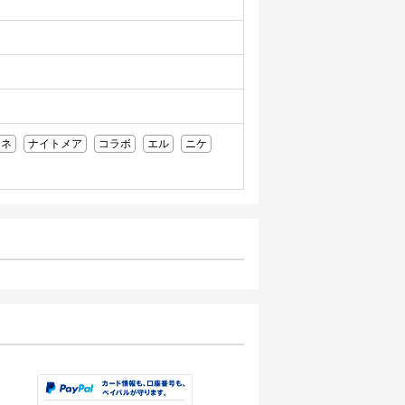
ムネ
ナイトメア
コラボ
エル
ニケ