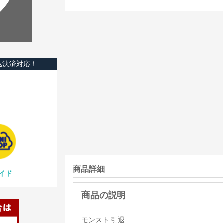
込決済対応！
商品詳細
イド
モンスト 引退