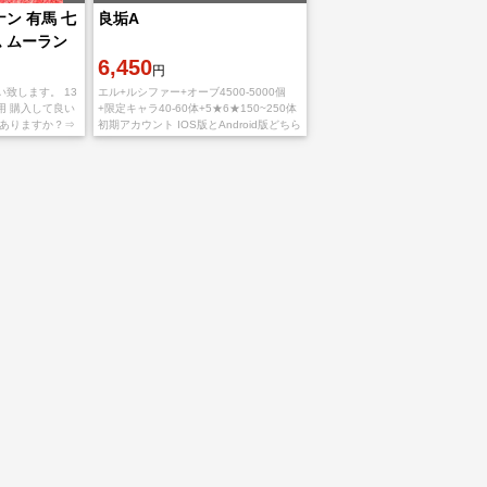
ナン 有馬 七
良垢A
 ムーラン
6,450
円
致します。 13
エル+ルシファー+オーブ4500-5000個
用 購入して良い
+限定キャラ40-60体+5★6★150~250体
庫ありますか？⇒
初期アカウント IOS版とAndroid版どちら
ってませんか？⇒
でも 御利用いただけ。 ご入金確認後、
記の質問
MIXIIDの