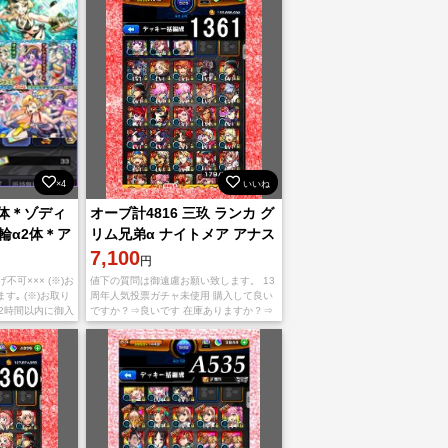
×4
いいね
2体＊ゾディ
オーブ計4816 三玖 ランカ グ
輪α2体＊ア
リム兄弟α ナイトメア アナス
ーα＊ナル
タシア ルシファー
7,100
円
ト
不可××× (※)お
値下の質問は御遠慮お願い致します。 13
｡ (※)お取り
周年人気投票ガチャ未使用 購入して良い
) 2時間以内に御入
ですか？⇒良いです 在庫ありますか？⇒
です｡ それ以上
あります オーブ数は減ってませんか？⇒
減る事はありません 上記の質問