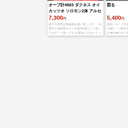
オーブ計4683 ダクネス オイ
図る
カッツオ ソロモン2体 アルセ
ーヌ2体 マキマ2体
7,300
5,400
円
円
値下の質問は御遠慮お願い致します。 13
逸品！オーブ合計
周年人気投票ガチャ未使用 購入して良い
34枚》！+限定キ
ですか？⇒良いです 在庫ありますか？⇒
+5★/6★130~
あります オーブ数は減ってませんか？⇒
ナイトメア、マ
減る事はありません 上記の質問
モン、ルナ、ネ