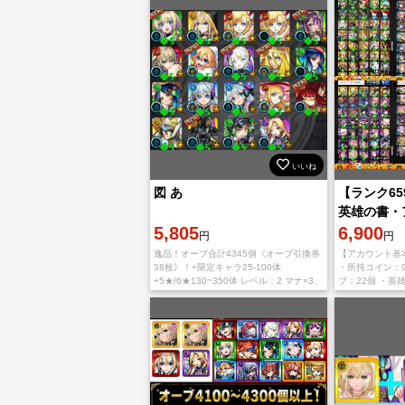
いいね
図 あ
【ランク6
英雄の書・
5,805
ウント
6,900
円
円
逸品！オーブ合計4345個《オーブ引換券
【アカウント基本
38枚》！+限定キャラ25-100体
・所持コイン：999
+5★/6★130~350体 レベル：2 マナ×3、
ブ：22個 ・英
ヤクモ、ニケ、エル、ナイトメア、マサ
書：25枚 ・戦
ムネ、アナスタシア、マギア、キリン
ミン：162個（
ジ、