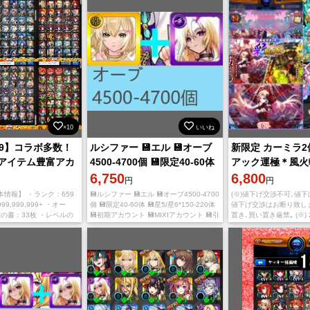
×10
いいね
59】コラボ多数！
ルシファー 💾エル 💾オーブ
新限定 カーミラ
アイテム豊富アカ
4500-4700個 💾限定40-60体
アック運極＊風火
💾星5/星6*
6,750
ンドロイドダイナ
6,800
円
円
ト＊初期アカウン
情報】 ・ランク：659
💾ルシファー 💾エル 💾オーブ4500-4700
(※)値下げ交渉不可､値下げ
,999,999+ ・オー
個 💾限定40-60体 💾星5/星6*150-220体
値下げ交渉はお断り致します
雄の書：33枚 ・レベルの
💾初期アカウント 💾MIXIアカウント 💾引
置き､買い置き厳禁｡ (※
型の書：10枚 ・わくわく
き継ぎの際の注意 チュートリアルから始
金可能な方は 即購入可能
まった、
にな