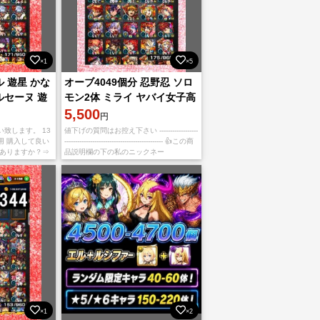
×1
×5
ル 遊星 かな
オーブ4049個分 忍野忍 ソロ
ルセーヌ 遊
モン2体 ミライ ヤバイ女子高
生 御坂2体 アルセーヌ
5,500
円
致します。 13
値下げの質問はお控え下さい ------------------
用 購入して良い
---------------------------------------------- 👍この商
庫ありますか？⇒
品説明欄の下の私のニックネー
ってませんか？⇒
記の質問
×1
×2