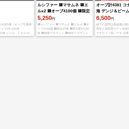
ルシファー 💾マサムネ 💾エ
オーブ計4381 コ
ルx2 💾オーブ4100個 💾限定
海 デンジ＆ビーム
25体 💾星5/星6*130
5,250
メビウス TFAα
6,500
円
円
4365個《オーブ引換券
💾ルシファー 💾マサムネ 💾エルx2 💾オ
値下の質問は御遠慮お願い
ャラ25-100体
ーブ4100個 💾限定25体 💾星5/星6*130
周年人気投票ガチャ未使
350体 レベル：2 エル×2、
体 💾初期アカウント 💾MIXIアカウント
ですか？⇒良いです 在
サムネ×2、マギア、ソロ
💾引き継ぎの際の注意 チュートリアルか
あります オーブ数は減
オ、エクスカリバー、パ
ら始まった、引き継ぎに失敗し
減る事はありません 上