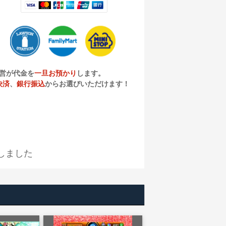
営が代金を
一旦お預かり
します。
決済
、
銀行振込
からお選びいただけます！
しました