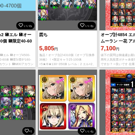
いいね
いいね
 💾エル 💾オー
図ち
オーブ計4854 エ
00個 💾限定40-60
ムーラン 一花 ア
6*16
5,805
戯 ルシファー
7,100
円
円
💾エル 💾オーブ4500-
逸品！オーブ合計4310個《オーブ引換券
値下の質問は御遠慮お願い
-60体 💾星5/星6*160-
36枚》！+限定キャラ25-100体
周年人気投票ガチャ未使
カウント 💾MIXIアカウン
+5★/6★130~350体 レベル：2 エル×2、
ですか？⇒良いです 在
の際の注意 チュートリアル
ネオ×4、ルシファー×3、メビウス、久
あります オーブ数は減
引き
遠、マサムネ、キリンジ、鍾馗、ソロモ
減る事はありません 上
×1
いいね