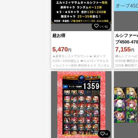
いいね
超お得
ルシファーx2
ブ4500-47
5,470
体 💾星5/星
7,155
円
円
🔥豪華モンストアカウント🔥 💎オーブ
💾ルシファーx2 
4100～4300個以上 👑エル×2＋マサムネ
4700個 💾限定40
＋ルシファー所持 🎁赤枠キャラ ランダム
220体 💾初期ア
4～12体 ⭐★5・★6キャラ合計130～240
ト 💾引き継ぎ
体 ✨限定キャラ25～35体含
から始まった、
×4