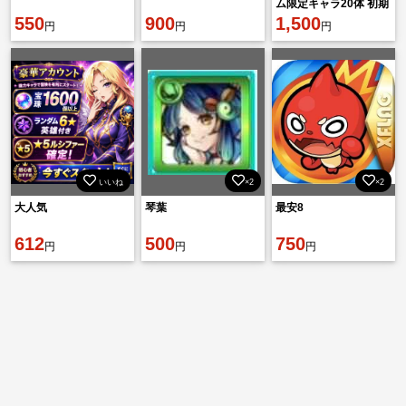
ム限定キャラ20体 初期
550
900
垢
1,500
円
円
円
いいね
×2
×2
大人気
琴葉
最安8
612
500
750
円
円
円