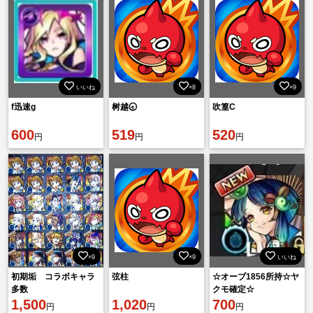
いいね
×8
×9
f迅速g
树越🕣
吹篁C
600
519
520
円
円
円
×9
×9
いいね
初期垢 コラボキャラ
弦柱
☆オーブ1856所持☆ヤ
多数
クモ確定☆
1,500
1,020
700
円
円
円