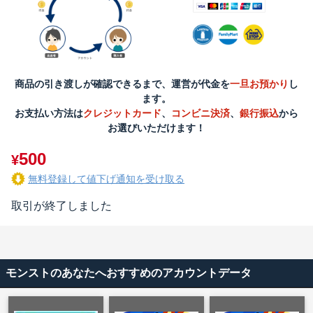
商品の引き渡しが確認できるまで、運営が代金を
一旦お預かり
し
ます。
お支払い方法は
クレジットカード
、
コンビニ決済
、
銀行振込
から
お選びいただけます！
500
¥
無料登録して値下げ通知を受け取る
取引が終了しました
モンストのあなたへおすすめのアカウントデータ