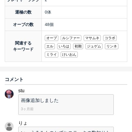
運極の数
0体
オーブの数
48個
オーブ
ルシファー
マサムネ
コラボ
関連する
エル
いろは
初期
ジュゲム
リンネ
キーワード
ミライ
けいおん
コメント
stu
画像追加しました
3ヶ月前
りょ