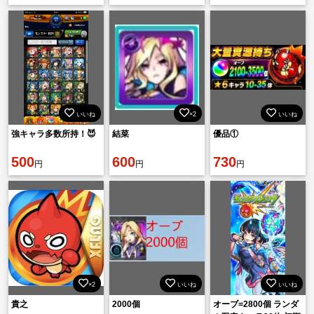
いいね
×2
いいね
強キャラ多数所持！😈
結菜
優品①
500
600
730
円
円
円
×2
いいね
いいね
貴之
2000個
オーブ=2800個 ランダ