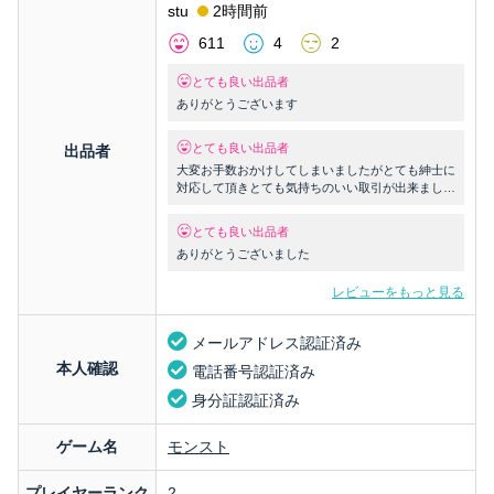
stu
2時間前
611
4
2
とても良い出品者
ありがとうございます
とても良い出品者
出品者
大変お手数おかけしてしまいましたがとても紳士に
対応して頂きとても気持ちのいい取引が出来まし
た。この度はお取り引きありがとうございました🙇
とても良い出品者
ありがとうございました
レビューをもっと見る
メールアドレス認証済み
本人確認
電話番号認証済み
身分証認証済み
ゲーム名
モンスト
プレイヤーランク
2