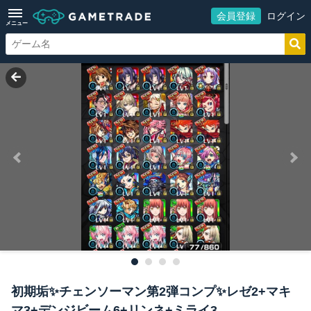
会員登録
ログイン
メニュー
初期垢✨チェンソーマン第2弾コンプ✨レゼ2+マキ
マ3+デンジビーム6+リンネ+ミライ3