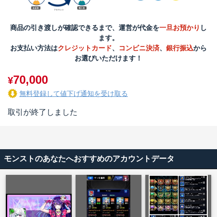
商品の引き渡しが確認できるまで、運営が代金を
一旦お預かり
し
ます。
お支払い方法は
クレジットカード
、
コンビニ決済
、
銀行振込
から
お選びいただけます！
70,000
¥
無料登録して値下げ通知を受け取る
取引が終了しました
モンストのあなたへおすすめのアカウントデータ