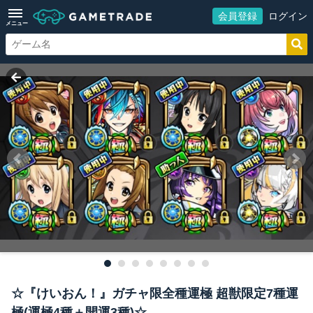
会員登録
ログイン
メニュー
☆『けいおん！』ガチャ限全種運極 超獣限定7種運
極(運極4種＋開運3種)☆