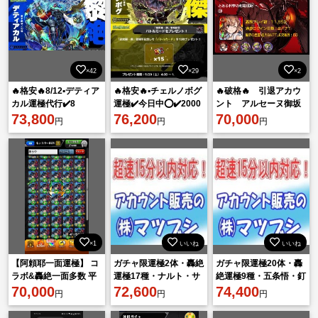
×42
×29
×2
🔥格安🔥8/12▪️デティア
🔥格安🔥▪️チェルノボグ
🔥破格🔥 引退アカウ
カル運極代行✔️8
運極✔️今日中⭕️✔️2000
ント アルセーヌ御坂
枠/4000円〜
73,800
円
76,200
美琴アーキレット運
70,000
円
円
円
極 運極数多数 やり
込みアカウント！
×1
いいね
いいね
【阿頼耶一面運極】 コ
ガチャ限運極2体・轟絶
ガチャ限運極20体・轟
ラボ&轟絶一面多数 平
運極17種・ナルト・サ
絶運極9種・五条悟・釘
均紋章約29000⤴︎︎︎ 破壊の
70,000
スケ・サクラ・自来
72,600
崎野薔薇・サクラなど
74,400
円
円
円
星墓初回制覇
也・シカマル・カカシ
所持
など所持