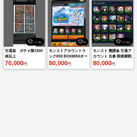
いいね
×4
いいね
引退垢 ガチャ限1000
モンストアカウントラ
モンスト 廃課金 引退ア
体以上
ンク859 BOX8850オー
カウント 古参 呪術廻戦
70,000
ブ1200
80,000
コンプ
80,000
円
円
円