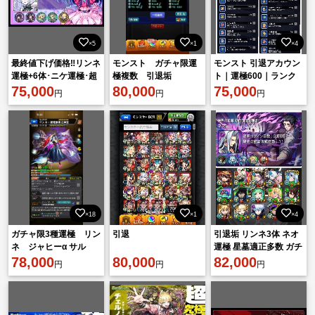
×5
×1
×4
最終値下げ価格‼️リンネ
モンスト ガチャ限運
モンスト 引退アカウン
運極+6体･ニケ運極･超
極複数 引退垢
ト｜運極600｜ランク
獣開運5種･闇紋章力
75,000
80,000
550↑｜ガチャ限805↑｜
75,000
円
円
円
9000↑
限定236↑｜ガチャ限運
極
×18
×1
×4
ガチャ限3種運極 リン
引退
引退垢 リンネ3体 ネオ
ネ ジャヒーα サル
運極 星墓適正多数 ガチ
ワ テンリン運極アイ
78,000
80,000
ャ限運極4体
82,000
円
円
円
テム大量