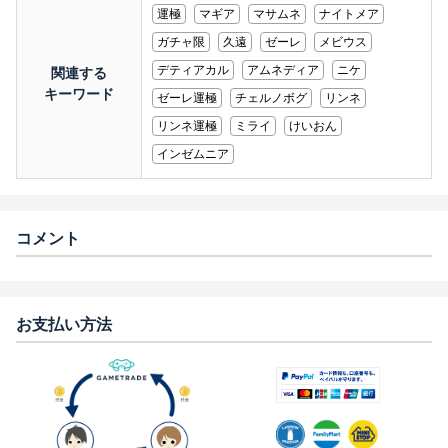
運極
マギア
マサムネ
ナイトメア
ガチャ限
久遠
ゼーレ
メビウス
デティアカル
アムネディア
ニケ
関連する
キーワード
ゼーレ運極
チェルノボグ
リンネ
リンネ運極
ミライ
けいおん
インゼムニア
コメント
お支払い方法