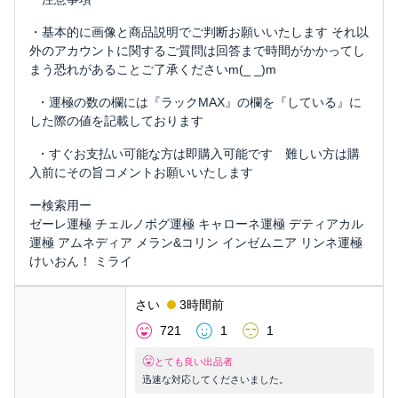
・基本的に画像と商品説明でご判断お願いいたします それ以
外のアカウントに関するご質問は回答まで時間がかかってし
まう恐れがあることご了承くださいm(_ _)m
・運極の数の欄には『ラックMAX』の欄を『している』に
した際の値を記載しております
・すぐお支払い可能な方は即購入可能です 難しい方は購
入前にその旨コメントお願いいたします
ー検索用ー
ゼーレ運極 チェルノボグ運極 キャローネ運極 デティアカル
運極 アムネディア メラン&コリン インゼムニア リンネ運極
けいおん！ ミライ
さい
3時間前
721
1
1
とても良い出品者
迅速な対応してくださいました。