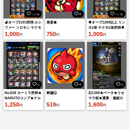
いいね
×9
いいね
🍎オーブ2193所持 ルシ
身意💲
🔔オーブ1269以上 リン
ファー ソロモン ヤクモ
ネ2体 ヤクモ2体所持🔔
🍎
1,000
750
1,000
円
円
円
×1
×8
×3
No.028 カーミラ所持🔥
树越🕣
石1300★ベータ★リセ
NARUTOコンプ🔥ナル
マラ垢★通算・連続ロ
ト艦隊 オーブ300↑
1,250
519
グイン日同
1,600
円
円
円