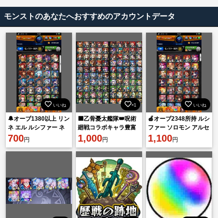
モンストのあなたへおすすめのアカウントデータ
いいね
×1
いいね
🔔オーブ1380以上 リン
🟦乙骨憂太艦隊👑呪術
🍎オーブ2348所持 ルシ
ネ エル ルシファー ネ
廻戦コラボキャラ豊富
ファー ソロモン アルセ
オ マサムネ所持🔔
700
アカウント✨
1,000
ーヌ ネオ ヤクモ🍎
1,100
円
円
円