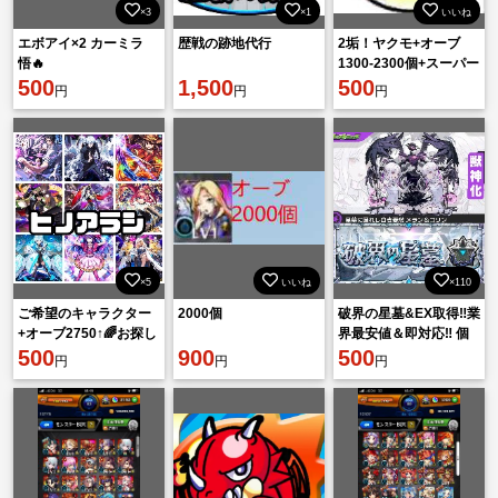
×3
×1
いいね
エボアイ×2 カーミラ
歴戦の跡地代行
2垢！ヤクモ+オーブ
悟🔥
1300-2300個+スーパー
500
1,500
レア6★【10-30個】
500
円
円
円
+6★4★
×5
いいね
×110
ご希望のキャラクター
2000個
破界の星墓&EX取得‼️業
+オーブ2750↑🌈お探し
界最安値＆即対応‼️ 個
します。☆6ガチャ限
500
900
別階層も対応可🙆‍♀️(天
500
円
円
円
100~200体所持💫
魔、庭園有)