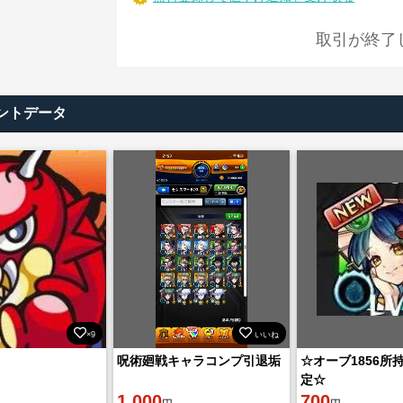
取引が終了
ントデータ
×9
いいね
呪術廻戦キャラコンプ引退垢
☆オーブ1856所
定☆
1,000
700