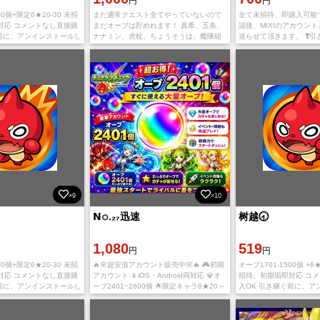
円
円
00個+限定6★20-30 未招
まだ通常クエスト全てやっていないので
全て未招待、即購入可能
対応 コメントなし直接購
まだオーブは貯めれます！ 真希、五条、
認後、MIXIのアカウン
ぐ前に、アンインストールし
ナナミン、虎杖、ちょうそうは、艦隊組
送らせて頂きます。 ❣️引
トールする必要がありま
めます！他にも色んな限定キャラいま
ト新規インストール ②
roid版
す！
内容で引き継ぎしてくだ
×9
×10
𝗡𝚘.₂₇迅速
树越🕣
1,080
519
円
円
00個+限定6★20-30 未招
🔥🌸超安值アカウント販売中🌸🔥 🎮初期
オーブ1701-1500個 +
対応 コメントなし直接購
アカウント 📱iOS・Android両対応 💎オ
招待、初期垢即対応 コ
ぐ前に、アンインストールし
ーブ2401~2600個 🌟限定キャラ6★20～
入OK 引き継ぐ前に、ア
トールする必要がありま
30体所持 🌟未招待·未連携·JPサ一バ一 🔑
て新たにインストールす
roid版
ご入金確認後、
す。 IOS版とAndroid版