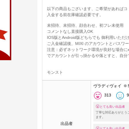
以下の商品もございます、ご希望があればコ 
入金する前在庫確認必要です。
未招待、未招待、顔合わせ、初フレ未使用
コメントなし直接購入OK
IOS版とAndroid版どちらでも 御利用いただ
ご入金確認後、MIXI のアカウントとパスワ
注意：必ずネットワーク環境が良好な場合にx
でアカウントが引っ掛かるや落とすと、自
モンスト
ヴラディヴォイ
313
9
とても良い出品者
丁寧な対応ありがとう
ます。
出品者
とても良い出品者