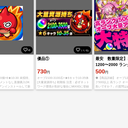
×8
いいね
優品①
最安 数量限定】
1200〜2000 ラ
730
高ランク オーブ垢
500
円
円
OK
00個+6★10-30 未招待、
オーブ2100-3100石+★6キャラ10-35体
◆【商品詳細】 オーブ120
コメントなし直接購入OK
[大量資源持ち] 初期垢 注意：必ずネット
ク500以上 高ランク オ
アンインストールして新
ワーク環境が良好な場合にMIXIIDに登録
良いですか？」の質問は
ルする必要があります。
してください。引き継ぎ途中でアカウン
ん。 購入後お支払いが
id版どちら
トが引っ掛かるや落とすと、自分
てメアドのメールアドレ