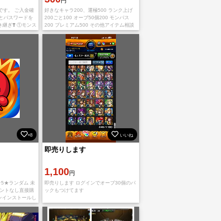
円
です。 ご入金確
好きなキャラ200、運極500 ランク上げ
トとパスワードを
200ごと100 オーブ50個200 モンパス
き継ぎ❣️ ①モンス
200 プレミアム500 その他アイテム相談
こちらの連絡した
その他希望があればコメントください
さい。
×8
いいね
即売りします
1,100
円
6★5★ランダム 未
即売りします ログインでオーブ30個のパ
メントなし直接購
ックもつけてます
ンインストールし
る必要がありま