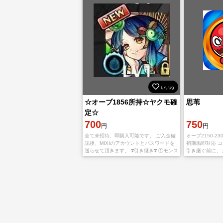
いいね
☆オーブ1856所持☆ヤクモ確
思苇
定☆
700
750
円
円
全て未招待、即購入可能です。 ご入金確
オーブ2150-23
認後、MIXIのアカウントとパスワードを
初期垢即対応 
送らせて頂きます。 ❣️引き継ぎ❣️ ①モンス
引き継ぐ前に、
ト新規インストール ②こちらの連絡した
たにインストー
内容で引き継ぎしてください。
IOS版とAndro