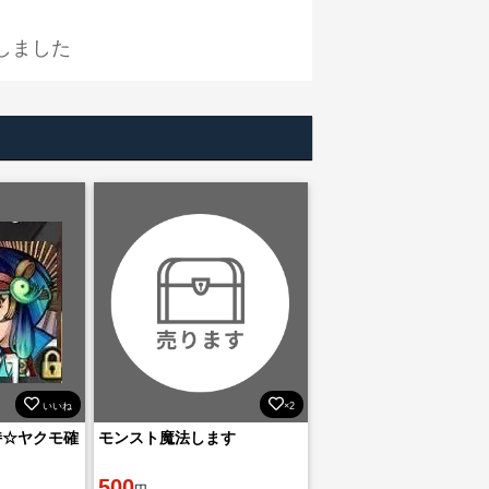
しました
いいね
×2
持☆ヤクモ確
モンスト魔法します
500