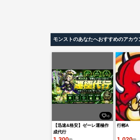
モンストのあなたへおすすめのアカウ
×3
【迅速&格安】ゼーレ運極作
行郴A
成代行
1,300
1,020