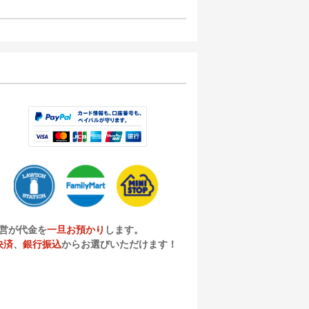
営が代金を
一旦お預かり
します。
決済
、
銀行振込
からお選びいただけます！