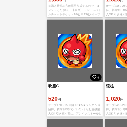
円
円
※購入希望の方は専用作成するので、コ
オーブ2450-26
メントください。 【条件】 ・ゼーレバト
待、初期垢》即
ルチケットチケット28枚 ※25枚+オーブ
入OK 引き継
15個でもok ※ガチガチのアグナX×3とチ
て新たにインス
ェルノボグで周回するので、ほ
す。 IOS版とAnd
×8
吹篁C
弦柱
520
1,020
円
円
オーブ1700-1500個 +6★5★ランダム 未
オーブ2450-26
招待、初期垢即対応 コメントなし直接購
待、初期垢》即
入OK 引き継ぐ前に、アンインストールし
入OK 引き継
て新たにインストールする必要がありま
て新たにインス
す。 IOS版とAndroid版
す。 IOS版とAnd