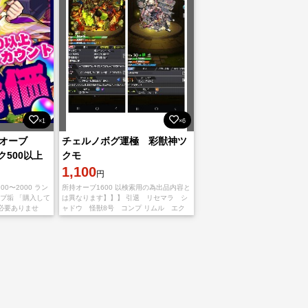
×1
×6
オーブ
チェルノボグ運極 彩獣神ツ
ンク500以上
クモ
 無言購入
1,100
円
0〜2000 ラン
所持オーブ1600 以検索用の為出品内容と
ーブ垢 「購入して
は異なります】】】 引退 リセマラ シ
必要ありませ
ャドウ 怪獣8号 コンプ リムル エク
済みましたら、捨
スカリバー コラボ 課金 mv まどマ
スを1個ご連絡
ギ 鹿目まどか 多数