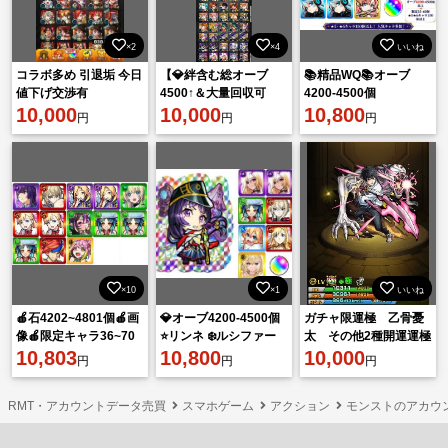
×2
×4
いいね
コラボ多め 引退垢 今日
【💎絆含む総オーブ
📚精品WQ📚オーブ
値下げ交渉有
4500↑＆大量回収可
4200-4500個
10,000
能】✨アルセーヌ＆ソ
10,000
10,800
円
円
円
ロモン艦隊､ルシ2✨石
大量+回収可能垢
×10
×1
いいね
🍎石4202~4801個🍎画
💎オーブ4200-4500個
ガチャ限運極 乙骨憂
像🍎限定キャラ36~70
⭐リンネ ❄️ルシファー
太 その他2種開運運極
体🍎ランダム星5星
10,803
X2 🌙ヤクモ 👌マサム
10,800
10,000
円
円
円
6*152~212体
ネ ⚡アナスタシ
RMT・アカウントデータ売買
スマホゲーム
アクション
モンストのアカウ