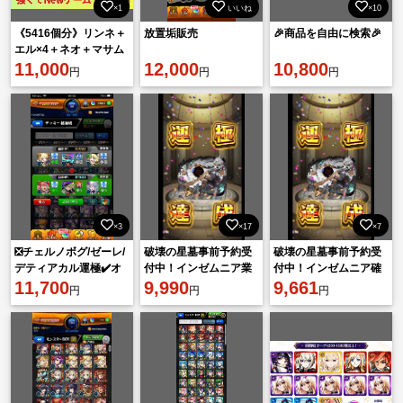
×1
いいね
×10
《5416個分》リンネ＋
放置垢販売
🎉商品を自由に検索🎉
エル×4＋ネオ＋マサム
ネ＋ヤクモ＋クリボー
11,000
12,000
10,800
円
円
円
＆コラボ守護獣【S級
_616】
×3
×17
×7
❎チェルノボグ/ゼーレ/
破壊の星墓事前予約受
破壊の星墓事前予約受
デティアカル運極✔️オ
付中！インゼムニア業
付中！インゼムニア確
ーブ2900↑✔️限定多数↑
11,700
界最安値の1500円‼️
9,990
保業界最安値の1500
9,661
円
円
円
円‼️