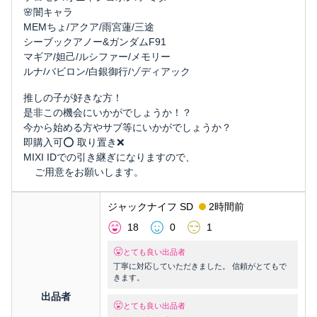
🌸闇キャラ
MEMちょ/アクア/雨宮蓮/三途
シーブックアノー&ガンダムF91
マギア/妲己/ルシファー/メモリー
ルナ/バビロン/白銀御行/ゾディアック
推しの子が好きな方！
是非この機会にいかがでしょうか！？
今から始める方やサブ等にいかがでしょうか？
即購入可⭕️ 取り置き❌
MIXI IDでの引き継ぎになりますので、
ご用意をお願いします。
ジャックナイフ SD
2時間前
18
0
1
とても良い出品者
丁寧に対応していただきました。 信頼がとてもで
きます。
出品者
とても良い出品者