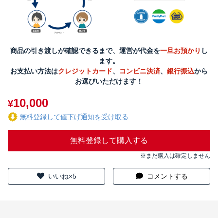
商品の引き渡しが確認できるまで、運営が代金を
一旦お預かり
し
ます。
お支払い方法は
クレジットカード
、
コンビニ決済
、
銀行振込
から
お選びいただけます！
10,000
¥
無料登録して値下げ通知を受け取る
無料登録して購入する
※まだ購入は確定しません
いいね×5
コメントする