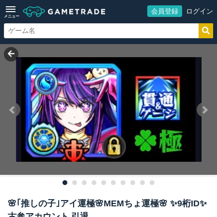
会員登録
ログイン
メニュー
🌸｢推しの子｣アイ運極🌸MEMちょ運極🌸 ✨9桁ID✨
古参アカウント 引退