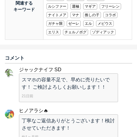
関連する
ルシファー
運極
マギア
フリーレン
キーワード
ナイトメア
マナ
推しの子
コラボ
ガチャ限
ゼーレ
エル
メビウス
エリス
チェルノボグ
ゾディアック
コメント
ジャックナイフ SD
スマホの容量不足で、早めに売りたいで
す！ ご検討よろしくお願いします！！
21日前
ヒノアラシ🔥
丁寧なご返信ありがとうございます！検討
させていただきます！