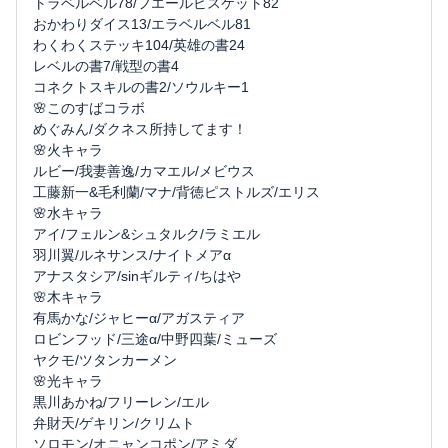
トラベルベル78/フエールビスケット82
おかわりダイス13/エラベルベル81
わくわくステッキ104/英雄の書24
レベルの書7/戦型の書4
コネクトスキルの書2/ソウルキー1
🌸このすばコラボ
めぐみん/ダクネス所持してます！
🌸火キャラ
ルビー/我妻善逸/カマエル/メビウス
工藤新一&毛利蘭/マナ/背徳ピストルズ/エリス
🌸水キャラ
アイ/フェルン&シュタルク/ラミエル
羽川翼/ルネサンス/ナイトメアα
アナスタシア/sinギルティ/ちはや
🌸木キャラ
有馬かな/ジャヒーα/アガスティア
ロビンフッド/三途α/中野四葉/ミューズ
ヤクモ/ツタンカーメン
🌸光キャラ
黒川あかね/フリーレン/エル
弁財天/ゲキリン/クリムト
ソロモン/オニャンコポン/アミダ