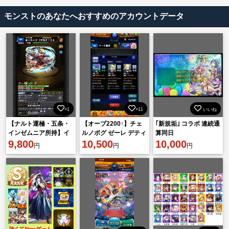
モンストのあなたへおすすめのアカウントデータ
×1
×11
いいね
【ナルト運極・五条・
【オーブ2200↑】チェ
｢新規垢｣ コラボ 連続通
インゼムニア所持】イ
ルノボグ ゼーレ デティ
算同日
ンゼムニア特攻アカウ
9,800
アカル 運極 ルシファー
10,500
10,000
円
円
円
ント【値下げ可能】
2 マサムネ