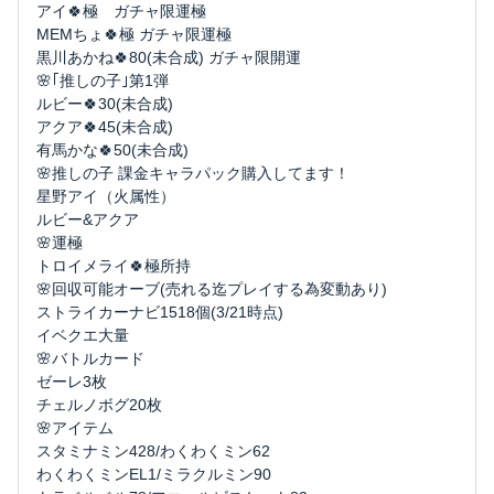
アイ🍀極 ガチャ限運極
MEMちょ🍀極 ガチャ限運極
黒川あかね🍀80(未合成) ガチャ限開運
🌸｢推しの子｣第1弾
ルビー🍀30(未合成)
アクア🍀45(未合成)
有馬かな🍀50(未合成)
🌸推しの子 課金キャラパック購入してます！
星野アイ（火属性）
ルビー&アクア
🌸運極
トロイメライ🍀極所持
🌸回収可能オーブ(売れる迄プレイする為変動あり)
ストライカーナビ1518個(3/21時点)
イベクエ大量
🌸バトルカード
ゼーレ3枚
チェルノボグ20枚
🌸アイテム
スタミナミン428/わくわくミン62
わくわくミンEL1/ミラクルミン90