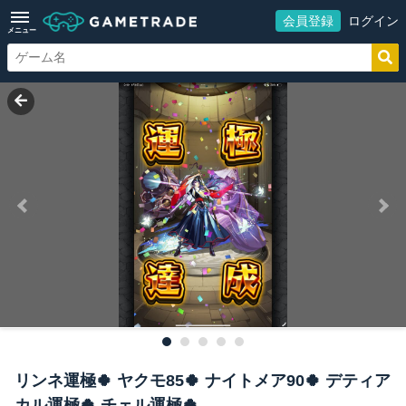
会員登録
ログイン
メニュー
リンネ運極🍀 ヤクモ85🍀 ナイトメア90🍀 デティア
カル運極🍀 チェル運極🍀