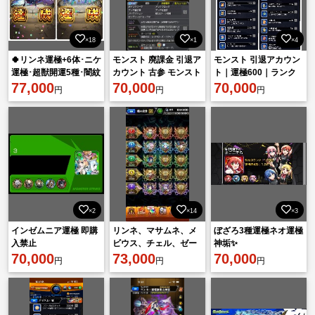
×18
×1
×4
🍀リンネ運極+6体･ニケ
モンスト 廃課金 引退ア
モンスト 引退アカウン
運極･超獣開運5種･闇紋
カウント 古参 モンスト
ト｜運極600｜ランク
章力10000↑･運極490体
77,000
夏休みコンプ カーミラ
70,000
550↑｜ガチャ限805↑｜
70,000
円
円
円
↑
限定236↑｜ガチャ限運
極
×2
×14
×3
インゼムニア運極 即購
リンネ、マサムネ、メ
ぼざろ3種運極ネオ運極
入禁止
ビウス、チェル、ゼー
神垢✨️
70,000
レ運極 マギア、ニケ
73,000
70,000
円
円
円
開運