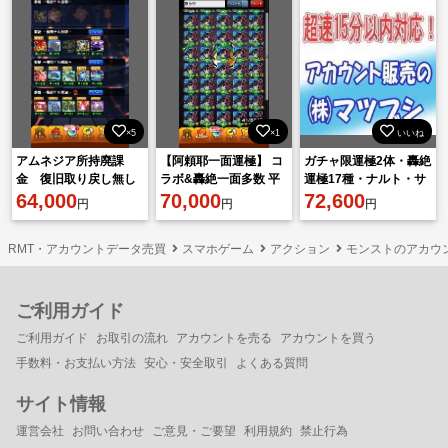
×5
×1
いいね
アムネジア所持廃課
【阿頼耶一面運極】 コ
ガチャ限運極2体・轟絶
金 復旧取り戻し無し
ラボ&轟絶一面多数 平
運極17種・ナルト・サ
64,000
均紋章約29000⤴︎︎︎ 破壊の
70,000
スケ・サクラ・自来
72,600
円
円
円
星墓初回制覇
也・シカマル・カカシ
など所持
RMT・アカウントデータ売買
スマホゲーム
アクション
モンストのアカウ
ご利用ガイド
ご利用ガイド
お取引の流れ
アカウントを売る
アカウントを買う
手数料・お支払い方法
安心・安全取引
よくある質問
サイト情報
運営会社
お問い合わせ
ご意見・ご要望
利用規約
禁止行為