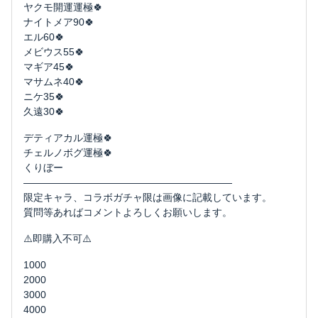
ヤクモ開運運極🍀
ナイトメア90🍀
エル60🍀
メビウス55🍀
マギア45🍀
マサムネ40🍀
ニケ35🍀
久遠30🍀
デティアカル運極🍀
チェルノボグ運極🍀
くりぼー
―――――――――――――――――――――
限定キャラ、コラボガチャ限は画像に記載しています。
質問等あればコメントよろしくお願いします。
⚠️即購入不可⚠️
1000
2000
3000
4000