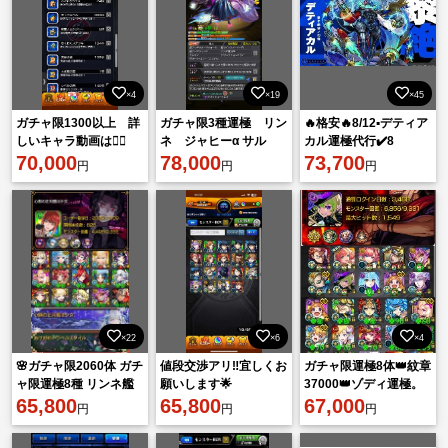
×4
×19
×45
ガチャ限1300以上 詳
ガチャ限3種運極 リン
🔥格安🔥8/12▪️デティア
しいキャラ動画は💁‍♀️
ネ ジャヒーα サル
カル運極代行✔️8
X@K2_00y2
70,000
ワ テンリン運極アイ
78,000
枠/4000円〜
73,700
円
円
円
テム大量
×22
×6
×4
🌸ガチャ限2060体 ガチ
値段交渉アリ‼️宜しくお
ガチャ限運極8体👑紋章
ャ限運極8種 リンネ艦
願いします︎🌟
37000👑ゾディ運極。
隊 チェル&ゼーレ運極
65,800
65,800
五条悟、七海、虎杖、
67,000
円
円
円
🌸
ナルト👑