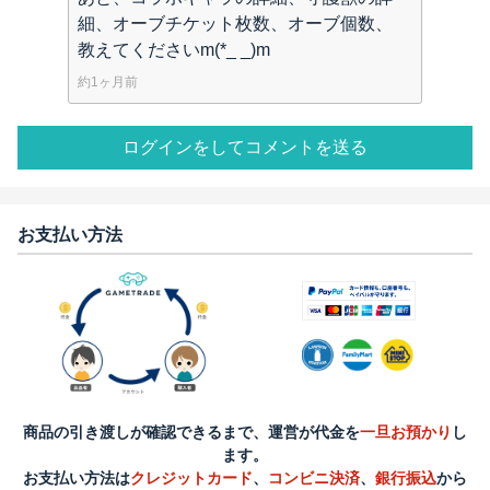
細、オーブチケット枚数、オーブ個数、
教えてくださいm(*_ _)m
約1ヶ月前
ログインをしてコメントを送る
お支払い方法
商品の引き渡しが確認できるまで、運営が代金を
一旦お預かり
し
ます。
お支払い方法は
クレジットカード
、
コンビニ決済
、
銀行振込
から