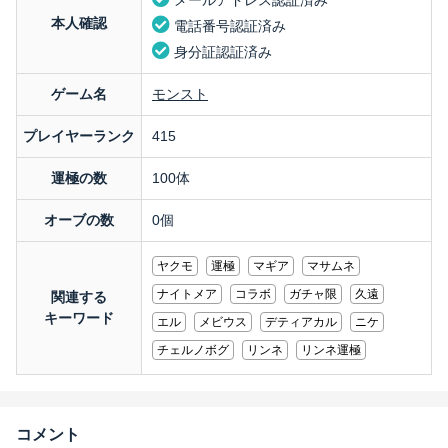
メールアドレス認証済み
本人確認
電話番号認証済み
身分証認証済み
ゲーム名
モンスト
プレイヤーランク
415
運極の数
100体
オーブの数
0個
ヤクモ
運極
マギア
マサムネ
ナイトメア
コラボ
ガチャ限
久遠
関連する
キーワード
エル
メビウス
デティアカル
ニケ
チェルノボグ
リンネ
リンネ運極
コメント