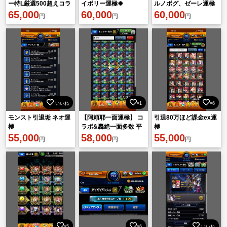
ー特L厳選500超えコラ
イボリー運極🍀
ルノボグ、ゼーレ運極
ボ多数
65,000
60,000
｜運極数約1200体｜ツ
60,000
円
円
円
クモ所持
いいね
×1
×6
モンスト引退垢 ネオ運
【阿頼耶一面運極】 コ
引退80万ほど課金ex運
極
ラボ&轟絶一面多数 平
極
55,000
均紋章約29000⤴︎︎︎ 破壊の
58,000
55,000
円
円
円
星墓初回制覇
×5
×6
いいね