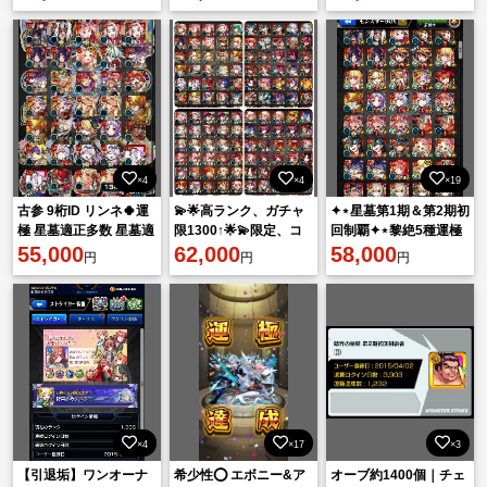
力10000↑
×4
×4
×19
古参 9桁ID リンネ🍀運
💫🌟高ランク、ガチャ
✦︎⋆星墓第1期＆第2期初
極 星墓適正多数 星墓適
限1300↑🌟💫限定、コ
回制覇✦︎⋆黎絶5種運極
正多数 コラボ・限定多
55,000
ラボ豊富‼️
62,000
✦︎⋆NARUTOセミコン
58,000
円
円
円
数
プ✦︎⋆
×4
×17
×3
【引退垢】ワンオーナ
希少性⭕️ エボニー&ア
オーブ約1400個｜チェ