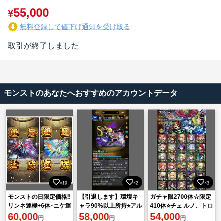
55,000
¥
無料登録して値下げ通知を受け取る
取引が終了しました
モンストのあなたへおすすめのアカウントデータ
×19
×2
×3
モンストの日限定価格‼️
【引退します】環境キ
ガチャ限2700体☆限定
リンネ運極+6体･ニケ運
ャラ90%以上所持⭐︎アル
410体⭐️チェ ルノ、トロ
極･超獣開運5種･闇紋章
60,000
セーヌ運極⭐︎
58,000
イ運極⭐️星墓制覇済み
54,000
円
円
円