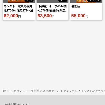
モンスト 紋章力各属
【破格】オーブ4644個
引退品
性27000↑ 限定377体所
+1070個(交換券).限定.
持 リリース初期垢
62,000
適正多数.紋章1万5千超.
63,500
55,000
円
円
円
実厳選済み多数
RMT・アカウントデータ売買
スマホゲーム
アクション
モンストのアカウ