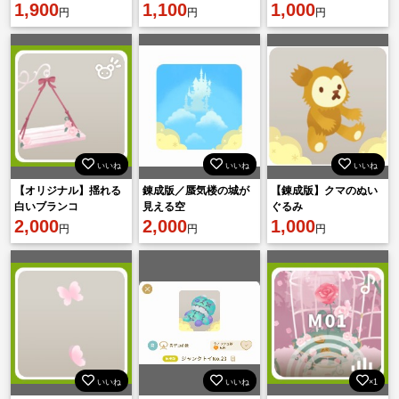
1,900
フルセット】
1,100
ップ》幻想的な花々
1,000
円
円
円
(L2325)
いいね
いいね
いいね
【オリジナル】揺れる
錬成版／蜃気楼の城が
【錬成版】クマのぬい
白いブランコ
見える空
ぐるみ
2,000
2,000
1,000
円
円
円
いいね
いいね
×1