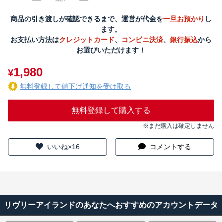
商品の引き渡しが確認できるまで、運営が代金を
一旦お預かり
し
ます。
お支払い方法は
クレジットカード
、
コンビニ決済
、
銀行振込
から
お選びいただけます！
1,980
¥
無料登録して値下げ通知を受け取る
無料登録して購入する
※まだ購入は確定しません
いいね×16
コメントする
リヴリーアイランドのあなたへおすすめのアカウントデータ