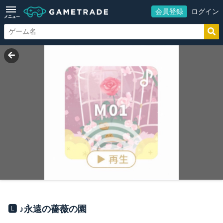
会員登録
ログイン
メニュー
🅻 ♪永遠の薔薇の園