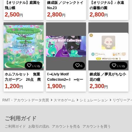
【オリジナル】庭園を
錬成版 ／ジャンクトイ
【オリジナル】♪ 永遠
飛ぶ蝶
No.23
の薔薇の園
2,500
2,800
2,800
円
円
円
いいね
×1
いいね
ホムフルセット 無重
꒰ ⑅Livly Motif
錬成版 ／夢見がちな小
力ガーデン 26点 廃
Collection2⑅ ꒱ ⑅︎セー
花の瞳
盤
1,200
ル中⑅︎ 廃盤フルコンプ
1,900
2,300
円
円
円
セット
RMT・アカウントデータ売買
スマホゲーム
シミュレーション
リヴリーア
ご利用ガイド
ご利用ガイド
お取引の流れ
アカウントを売る
アカウントを買う