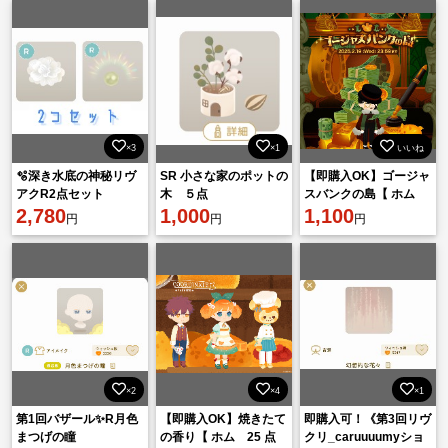
×3
×1
いいね
🫧‪深き水底の神秘リヴ
SR 小さな家のポットの
【即購入OK】ゴージャ
アクR2点セット
木 ５点
スバンクの島【 ホム
2,780
1,000
28点 フルセット】
1,100
円
円
円
×2
×4
×1
第1回バザール✨R月色
【即購入OK】焼きたて
即購入可！《第3回リヴ
まつげの瞳
の香り【 ホム 25 点
クリ_caruuuumyショ