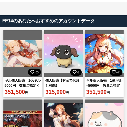
FF14のあなたへおすすめのアカウントデータ
×65
×1
×64
ギル個人販売 1億ギル
個人販売【財宝でお渡
ギル個人販売 1億ギル
5000円 数量ご指定く
し可能】
=5000円 数量ご指定
ださい
351,500
315,000
ください
351,500
円
円
円