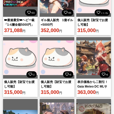
×93
×86
いいね
👑最速最安👑ヘビー級
ギル個人販売 1億ギル
個人販売【財宝でお渡
「1-4層全箱5000円」
=5000円
し可能】
色塗り🌈消化🥣全箱🎁
371,088
352,000
315,000
円
円
円
🔥リピ割引あり🔥
×2
×6
×9
個人販売【財宝でお渡
個人販売【財宝でお渡
表示価格から二割引！
し可能】
し可能】
Gaia Meteo DC MLサ
315,000
315,000
イズハウス販売
363,000
円
円
円