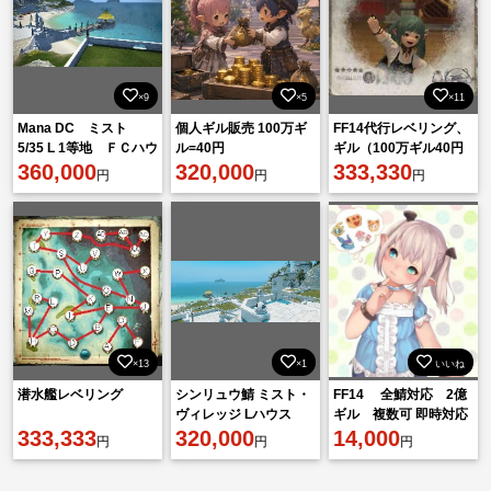
×9
×5
×11
Mana DC ミスト
個人ギル販売 100万ギ
FF14代行レベリング、
5/35 L 1等地 ＦＣハウ
ル=40円
ギル（100万ギル40円
ス
360,000
320,000
~）etc.
333,330
円
円
円
×13
×1
いいね
潜水艦レベリング
シンリュウ鯖 ミスト・
FF14 全鯖対応 2億
ヴィレッジ Lハウス
ギル 複数可 即時対応
333,333
320,000
14,000
円
円
円