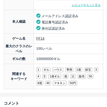
レビューをもっと見る
メールアドレス認証済み
本人確認
電話番号認証済み
身分証認証済み
ゲーム名
FF14
最大のクラスのレ
100レベル
ベル
ギルの数
100000000ギル
1
ギル
ハウス
専用
1億
財宝
3
関連する
4
S
1億ギル
億
11
販売
50
キーワード
8億
40
マネキン
50円
コメント