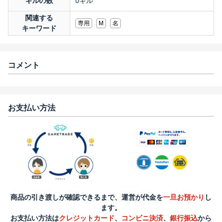
ギルの数
0ギル
関連する
専用
M
名
キーワード
コメント
お支払い方法
商品の引き渡しが確認できるまで、運営が代金を
一旦お預かり
し
ます。
お支払い方法は
クレジットカード
、
コンビニ決済
、
銀行振込
から