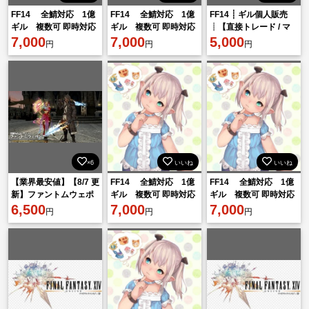
FF14 全鯖対応 1億
FF14 全鯖対応 1億
FF14 ┊ ギル個人販売
ギル 複数可 即時対応
ギル 複数可 即時対応
┊【直接トレード / マ
7,000
7,000
ネキン】 ┊1億ギル＝
5,000
円
円
円
5,000円～
×6
いいね
いいね
【業界最安値】【8/7 更
FF14 全鯖対応 1億
FF14 全鯖対応 1億
新】ファントムウェポ
ギル 複数可 即時対応
ギル 複数可 即時対応
ン 制作代行
6,500
7,000
7,000
円
円
円