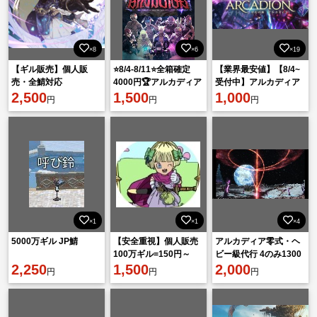
×8
×6
×19
【ギル販売】個人販
⭐8/4-8/11⭐全箱確定
【業界最安値】【8/4~
売・全鯖対応
4000円🏆アルカディア
受付中】アルカディア
2,500
零式 ヘビー級
1,500
零式ヘビー級 箱取得代
1,000
円
円
円
行
×1
×1
×4
5000万ギル JP鯖
【安全重視】個人販売
アルカディア零式・ヘ
100万ギル=150円～
ビー級代行 4のみ1300
2,250
1,500
円 1-4通し2000円から
2,000
円
円
円