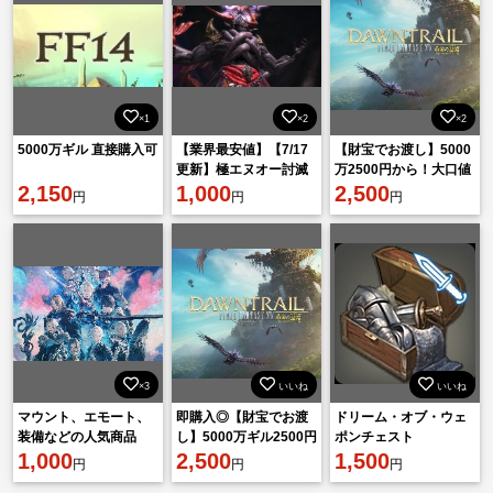
×1
×2
×2
5000万ギル 直接購入可
【業界最安値】【7/17
【財宝でお渡し】5000
更新】極エヌオー討滅
万2500円から！大口値
2,150
戦 クリア,装備,マウン
1,000
引き◎
2,500
円
円
円
ト取得代行
×3
いいね
いいね
マウント、エモート、
即購入◎【財宝でお渡
ドリーム・オブ・ウェ
装備などの人気商品
し】5000万ギル2500円
ポンチェスト
1,000
2,500
1,500
円
円
円