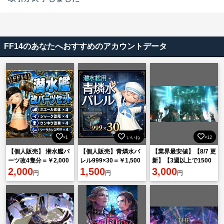
FF14のあなたへおすすめのアカウントデータ
×1
いいね
×12
【個人販売】 潜水艦パ
【個人販売】青燐水バ
【業界最安値】【8/7 更
ーツ改4隻分＝￥2,000
レル999×30＝￥1,500
新】【3週以上で1500
2,000
1,500
円引き】絶アルテマウ
3,000
円
円
円
ェポン クリア,周回代行