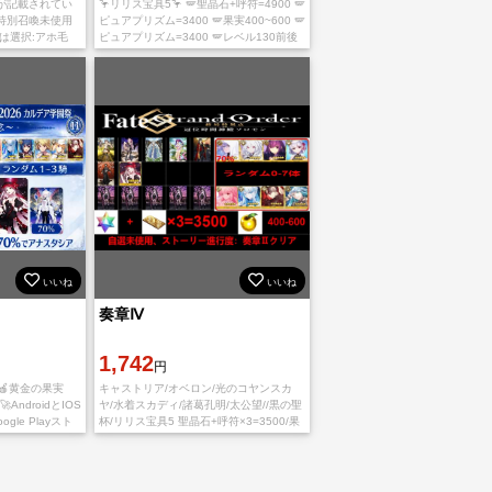
が記載されてい
🦩リリス宝具5🦩 🪽聖晶石+呼符=4900 🪽
用 特別召喚未使用
ピュアプリズム=3400 🪽果実400~600 🪽
は選択:アホ毛
ピュアプリズム=3400 🪽レベル130前後
yストアからダウンロ
コメントなし直接購入OK AndroidとIOS
ご入
通用します
いいね
いいね
奏章Ⅳ
1,742
円
 🍎黄金の果実
キャストリア/オベロン/光のコヤンスカ
🚀AndroidとIOS
ヤ/水着スカディ/諸葛孔明/太公望//黒の聖
gle Playスト
杯/リリス宝具5 聖晶石+呼符×3=3500/果
必要があります
実：400-600/ 🍀🍀🍀 正規店でダウンロー
ドされたゲームかどうか