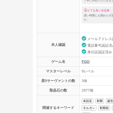
丁寧に対応いただきま
とても良い出品者
遅い時間にも関わらず
た。
メールアドレス
本人確認
電話番号認証済
身分証認証済み
ゲーム名
FGO
マスターレベル
9レベル
星5サーヴァントの数
3体
聖晶石の数
2977個
未設定
初期
誕
関連するキーワード
モルガン
初期垢