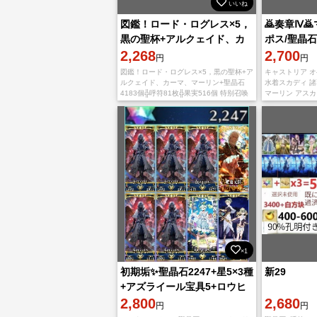
いいね
図鑑！ロード・ログレス×5，
🙇奏章Ⅳ
黒の聖杯+アルクェイド、カ
ポス/聖晶石+
ーマ、マーリン+聖晶石4183
2,268
実：400-600
2,700
円
円
個╬呼符81枚╬
図鑑！ロード・ログレス×5，黒の聖杯+ア
キャストリア 
ルクェイド、カーマ、マーリン+聖晶石
水着スカディ 諸
4183個╬呼符81枚╬果実516個 特别召唤
マーリン アスカ
未使用！奏2！ まずゲームを再ダウンロ
×3=6000/果実：4
ードしてください。 Google Play
でダウンロード
×1
初期垢✨️聖晶石2247+星5×3種
新29
+アズライール宝具5+ロウヒ
+魔道元帥
2,800
2,680
円
円