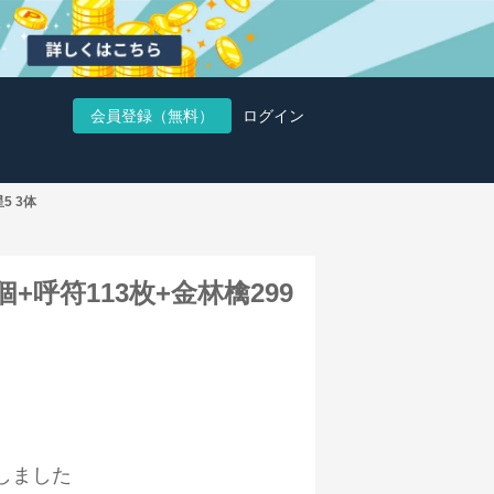
会員登録（無料）
ログイン
5 3体
7個+呼符113枚+金林檎299
しました