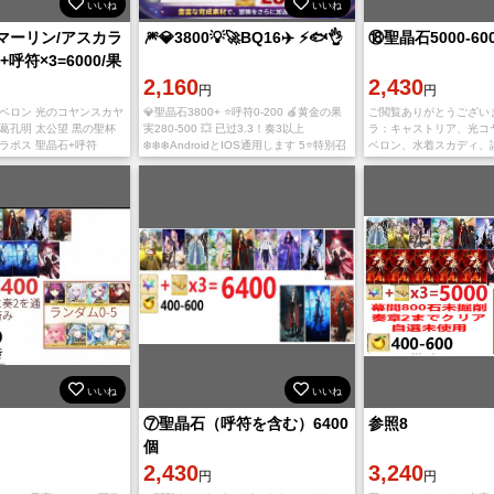
いいね
いいね
マーリン/アスカラ
🎆💎3800💡🚀BQ16✈️ ⚡🐟️👌
⑱聖晶石5000-60
呼符×3=6000/果
❗️
2,160
2,430
円
円
オベロン 光のコヤンスカヤ
💎聖晶石3800+ ⭐呼符0-200 🍎黄金の果
ご閲覧ありがとうございま
葛孔明 太公望 黒の聖杯
実280-500 💥 已过3.3！奏3以上
ラ：キャストリア、光コ
ラポス 聖晶石+呼符
❄️❄️❄️AndroidとIOS通用します 5⭐特別召
ベロン、水着スカディ、
00-600/ 🍀🍀🍀 正規店
喚未使用 🕊🕊🕊ゲームはGoogle Playス
望、ファンタズムーン、
されたゲーム
ト
シエル、カズラドロップ
スカラポス ⭐5
いいね
いいね
⑦聖晶石（呼符を含む）6400
参照8
個
2,430
3,240
円
円