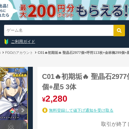
ご利用ガイド
G
FGOのアカウント
C01🔥初期垢🔥 聖晶石2977個+呼符113枚+金林檎299個+星
C01🔥初期垢🔥 聖晶石297
個+星5 3体
2,280
¥
無料登録して値下げ通知を受け取る
取引が終了