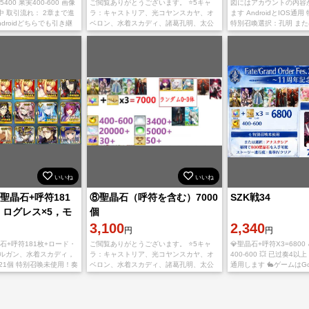
400 果実400-600 画像
ご閲覧ありがとうございます。 ⭐5キャ
図にはアカウントの内容
 取引流れ： 2章まで進
ラ：キャストリア、光コヤンスカヤ、オ
ます AndroidとIOS通
Androidどちらでも引き継
ベロン、水着スカディ、諸葛孔明、太公
特別召喚選択：孔明 また
望、マーリン、スカサハスカディ、レデ
ゲームはGoogle Pla
ィアヴァロン、アスカラポス、モルガン
ードする必要があります 
⭐5礼装：黒の
いいね
いいね
5聖晶石+呼符181
⑧聖晶石（呼符を含む）7000
SZK戦34
・ログレス×5，モ
個
着スカディ，黒の
3,100
2,340
円
円
晶石+呼符181枚+ロード・
ご閲覧ありがとうございます。 ⭐5キャ
💎聖晶石+呼符X3=6800
モルガン、水着スカディ，
ラ：キャストリア、光コヤンスカヤ、オ
400-600 💥 已过奏4以上 
21個 特别召唤未使用！奏
ベロン、水着スカディ、諸葛孔明、太公
通用します 🐇ゲームはGoo
ムを再ダウンロードしてく
望、アスカラポス、オルガマリー、ラン
アからダウンロードする
e PlayまたはA
ダム0-3体 ⭐5礼装：黒の聖杯 聖晶石（呼
⚡ご入金確認後、
符を含