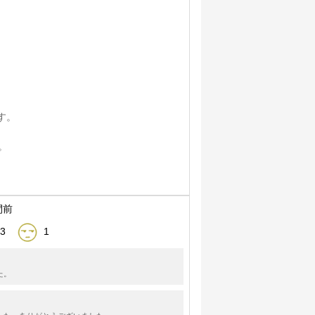
す。
。
間前
3
1
た。