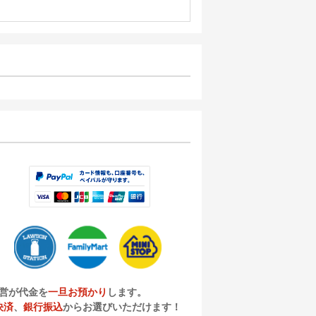
営が代金を
一旦お預かり
します。
決済
、
銀行振込
からお選びいただけます！