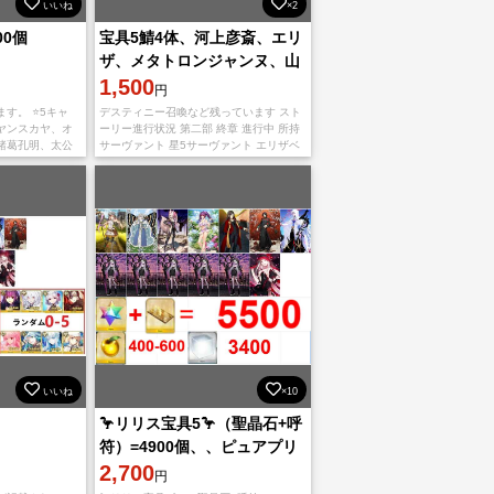
いいね
×2
00個
宝具5鯖4体、河上彦斎、エリ
ザ、メタトロンジャンヌ、山
の翁、アズライールなど
1,500
円
す。 ⭐5キャ
デスティニー召喚など残っています スト
ヤンスカヤ、オ
ーリー進行状況 第二部 終章 進行中 所持
諸葛孔明、太公
サーヴァント 星5サーヴァント エリザベ
オルガマリー、
ート(ランサー) 宝具5+1 河上彦斎 宝具5
、モルガン、ア
山の
いいね
×10
🦩リリス宝具5🦩（聖晶石+呼
符）=4900個、、ピュアプリ
ズム=3400奏章4🪽レベル130
2,700
円
前