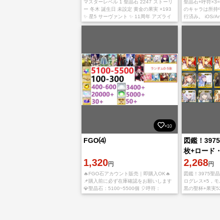
マスターレベル 1 聖晶石 2247 ストーリ
聖晶石+呼符×3=5
ー 冬木 誕生日 未設定 黄金の果実 ×193
のキャラは所持中
✨ 星5 サーヴァント ✨ 11周年 アズライ
行済み。 iOS/
ール 宝具5 ロウヒ ディオスクロイ
ぎ可能。
×10
FGO⑷
図鑑！397
枚+ロード
1,320
ルガン、水
2,268
円
円
聖杯+果実
🔥FGO石アカウント販売｜即購入OK🔥
図鑑！3975聖
📌購入前に必ず在庫確認をお願いします
ログレス×5，
💎聖晶石：5100~5500個 🎈呼符：
黒の聖杯+果実5
100~300 🍎金のリンゴ：400~600個 📖
2！ まずゲー
ストーリー展開：（奏章2）を
ださい。 Googl