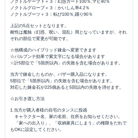
ノクトルケープ下＋３：幻惑ガード100％,マヒ40％
ノクトルグローブ＋３：かいしん率4.2％
ノクトルブーツ＋３：転び100％,踊り90％
上記の5点セットとなります。
耐性は魔蝕（幻惑、呪い、混乱）用となっていますが、それ
ぞれの部位で変更が可能です。
☆他構成のハイブリッド錬金へ変更できます
☆パルプンテ効果で紫文字になる場合があります
☆計5部位で「5箇所以内」の失敗を含む場合があります。
当方で錬金したものか、バザー購入品になります。
5部位で「5箇所以内」の失敗を含む場合があります。
対応した錬金石が225個あると5回以内の失敗を消せます。
☆お引き渡し方法
1.当方が購入者様の自宅のタンスに投函
キャラクター名、家の名前、住所をお知らせください。
「家への出入り」、「収納家具にしまう」の権限をだれで
もOKに設定してください。