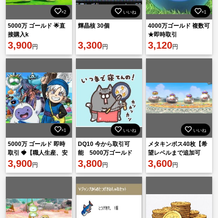
×2
いいね
×1
5000万 ゴールド 🌟直
輝晶核 30個
4000万ゴールド 複数可
接購入k
★即時取引
3,900
3,300
3,120
円
円
円
×1
いいね
いいね
5000万 ゴールド 即時
DQ10 今から取引可
メタキンボス40枚【希
取引 🍓【職人生産、安
能 5000万ゴールド
望レベルまで追加可
全性重視】
3,900
完全個人生産
3,800
能！希望転生回数も査
3,600
円
円
円
定もOK！】