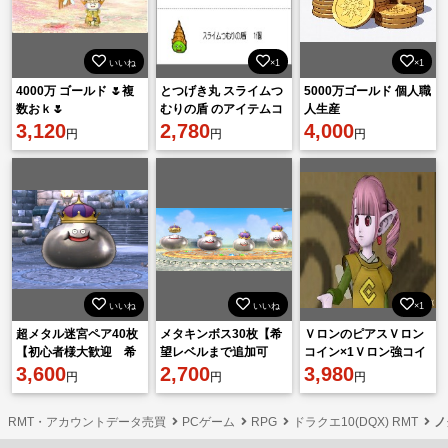
いいね
×1
×1
4000万 ゴールド 🌷複
とつげき丸 スライムつ
5000万ゴールド 個人職
数おｋ🌷
むりの盾 のアイテムコ
人生産
3,120
ード とつげきまる ドラ
2,780
4,000
円
円
円
クエ10
いいね
いいね
×1
超メタル迷宮ペア40枚
メタキンボス30枚【希
ＶロンのピアスＶロン
【初心者様大歓迎 希
望レベルまで追加可
コイン×1Ｖロン強コイ
望LVまで追加可能＆エ
3,600
能！希望転生回数も査
2,700
ン×1 メドローア 2021
3,980
円
円
円
ンゼル帽OK！解放＆手
定もOK！】
年7月 アイテムコード
伝いOK】
RMT・アカウントデータ売買
PCゲーム
RPG
ドラクエ10(DQX) RMT
ノ