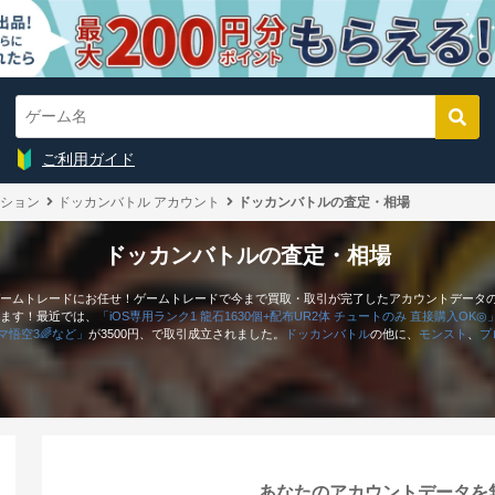
ご利用ガイド
ション
ドッカンバトル アカウント
ドッカンバトルの査定・相場
ドッカンバトルの査定・相場
ームトレードにお任せ！ゲームトレードで今まで買取・取引が完了したアカウントデータ
ます！最近では、
「iOS専用ランク1 龍石1630個+配布UR2体 チュートのみ 直接購入OK◎
イマ悟空3🌈など」
が3500円、で取引成立されました。
ドッカンバトル
の他に、
モンスト
、
プ
あなたのアカウントデータを