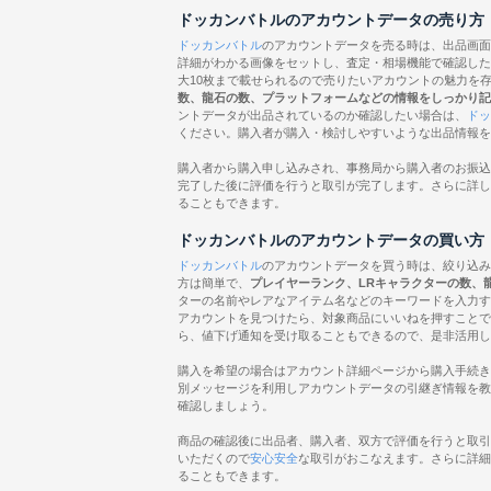
ドッカンバトルのアカウントデータの売り方
ドッカンバトル
のアカウントデータを売る時は、出品画面
詳細がわかる画像をセットし、査定・相場機能で確認した
大10枚まで載せられるので売りたいアカウントの魅力を
数、龍石の数、プラットフォームなどの情報をしっかり記
ントデータが出品されているのか確認したい場合は、
ドッ
ください。購入者が購入・検討しやすいような出品情報を
購入者から購入申し込みされ、事務局から購入者のお振込
完了した後に評価を行うと取引が完了します。さらに詳し
ることもできます。
ドッカンバトルのアカウントデータの買い方
ドッカンバトル
のアカウントデータを買う時は、絞り込み
方は簡単で、
プレイヤーランク、LRキャラクターの数、
ターの名前やレアなアイテム名などのキーワードを入力す
アカウントを見つけたら、対象商品にいいねを押すことで
ら、値下げ通知を受け取ることもできるので、是非活用し
購入を希望の場合はアカウント詳細ページから購入手続き
別メッセージを利用しアカウントデータの引継ぎ情報を教
確認しましょう。
商品の確認後に出品者、購入者、双方で評価を行うと取引
いただくので
安心安全
な取引がおこなえます。さらに詳細
ることもできます。