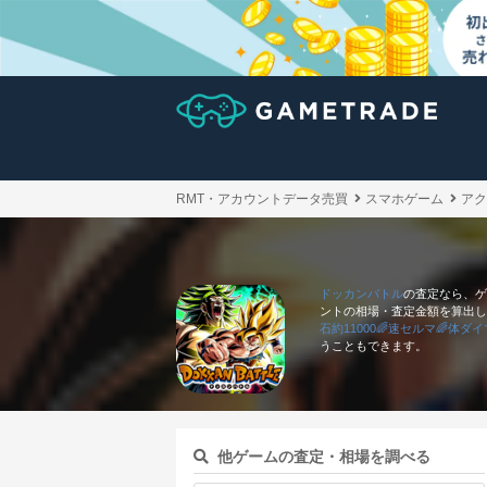
RMT・アカウントデータ売買
スマホゲーム
アク
ドッカンバトル
の査定なら、ゲ
ントの相場・査定金額を算出し
石約11000🌈速セルマ🌈体ダ
うこともできます。
他ゲームの査定・相場を調べる