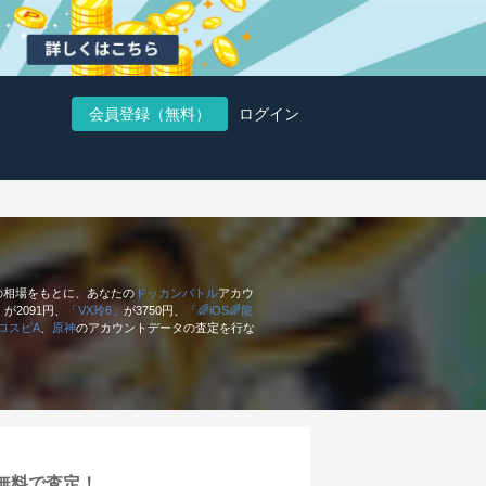
会員登録（無料）
ログイン
の相場をもとに、あなたの
ドッカンバトル
アカウ
」
が2091円、
「VX玲6」
が3750円、
「🌈iOS🌈龍
ロスピA
、
原神
のアカウントデータの査定を行な
無料で査定！