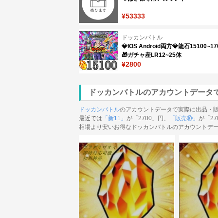
¥53333
ドッカンバトル
💎IOS Android両方💎龍石15100~1
🎁ガチャ産LR12~25体
¥2800
ドッカンバトルのアカウントデータ
ドッカンバトル
のアカウントデータで実際に出品・
最近では
「新11」
が「2700」円、
「販売⑩」
が「27
相場より安いお得なドッカンバトルのアカウントデ