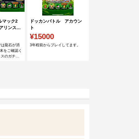
ルマック2
ドッカンバトル アカウン
アリンス2
ト
¥15000
外では龍石が消
3年程前からプレイしてます。
末をご確認く
クスのガチャ
セルマックス2
ミニ4悟空ダイ
凸 パンジ ス
みです。