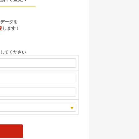
、
トデータを
定
します！
してください