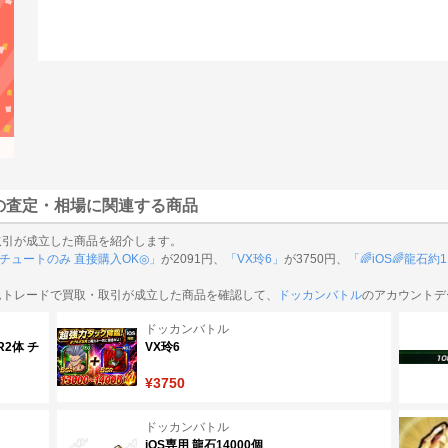
の査定・相場に関連する商品
取引が成立した商品を紹介します。
体 チュートのみ 直接購入OK◎」
が2091円、
「VX玲6」
が3750円、
「🌈iOS🌈龍石約
ムトレードで買取・取引が成立した商品を確認して、
ドッカンバトル
のアカウントデ
ドッカンバトル
R2体 チ
VX玲6
¥3750
ドッカンバトル
iOS専用 龍石14000個