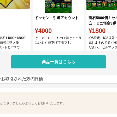
ドッカン 引退アカウント
龍石5800個！セ
凸！ミニ悟空3
凸
¥4000
¥1800
 龍石14000~18000
そこそこやってたので割とキャラ
iOS限定。iOS以
0前後ご購入後
はいます 値下げ可能です。
滅しますので必ず端
カウントとパスワード
ださい。 セルマッ
ます このアカウン
は終了してます。 
id版アカウントです。
凸 ミニ悟空3 🌈 
使用すると龍石が消滅
商品一覧はこちら
マ 2凸 アリンス 2
トーリー等クリア済
をお取引された方の評価
会がございましたらよろしくお願いいたします。