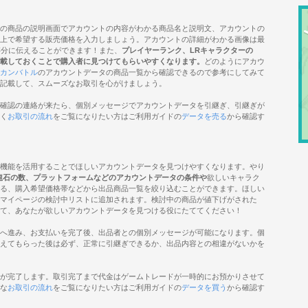
の商品の説明画面でアカウントの内容がわかる商品名と説明文、アカウントの
上で希望する販売価格を入力しましょう。アカウントの詳細がわかる画像は最
存分に伝えることができます！また、
プレイヤーランク、LRキャラクターの
載しておくことで購入者に見つけてもらいやすくなります。
どのようにアカウ
カンバトル
のアカウントデータの商品一覧から確認できるので参考にしてみて
記載して、スムーズなお取引を心がけましょう。
確認の連絡が来たら、個別メッセージでアカウントデータを引継ぎ、引継ぎが
く
お取引の流れ
をご覧になりたい方はご利用ガイドの
データを売る
から確認す
機能を活用することでほしいアカウントデータを見つけやすくなります。やり
龍石の数、プラットフォームなどのアカウントデータの条件や
欲しいキャラク
る、購入希望価格帯などから出品商品一覧を絞り込むことができます。ほしい
マイページの検討中リストに追加されます。検討中の商品が値下げがされた
て、あなたが欲しいアカウントデータを見つける役にたててください！
へ進み、お支払いを完了後、出品者との個別メッセージが可能になります。個
えてもらった後は必ず、正常に引継ぎできるか、出品内容との相違がないかを
が完了します。取引完了まで代金はゲームトレードが一時的にお預かりさせて
な
お取引の流れ
をご覧になりたい方はご利用ガイドの
データを買う
から確認す