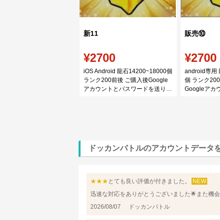
新11
販売⑩
¥2700
¥2700
iOS Android 龍石14200~18000個
android専用
ランク200前後 ご購入後Google
個 ランク20
アカウントとパスワードを送りい
Googleア
たします 本アカウントはiOS
を送りいたし
Android両方対応できます、ご入
トはandro
金次第端末を教えてください
IOS版では
します。
ドッカンバトルのアカウントデータ
★★★
とても良い評価が付きました。
NEW
迅速な対応をありがとうございました🌟また機
2026/08/07
ドッカンバトル