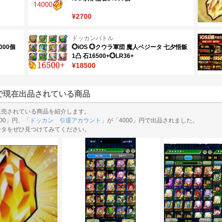
¥2700
ドッカンバトル
7000個
💮iOS 💮クウラ軍団 魔人ベジータ 七夕悟飯
1凸 石16500+💮LR36+
¥18500
で現在出品されている商品
販売されている商品を紹介します。
00」円、
「ドッカン 引退アカウント」
が「4000」円で出品されました。
ータをぜひ見つけてみてください。