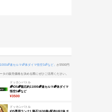
11000🌈速セルマ🌈体ダイマ悟空3🌈など」
が3500円
ータの販売価格を決める際にぜひご活用ください。
ドッカンバトル
🌈iOS🌈龍石約11000🌈速セルマ🌈体ダイマ
悟空3🌈など
¥3500
ドッカンバトル
iOS専用ランク1 龍石1630個+配布UR2体 チ