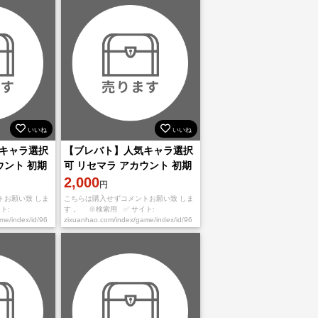
いいね
いいね
キャラ選択
【ブレバト】人気キャラ選択
ウント 初期
可 リセマラ アカウント 初期
垢
2,000
円
トお願い致 しま
こちらは購入せずコメントお願い致 しま
ト:
す 。 ※検索用 ✅ サイト:
ame/index/id/96
zixuanhao.com/index/game/index/id/96
ずご希望番号を
※お取引の流れ※ ①必ずご希望番号を