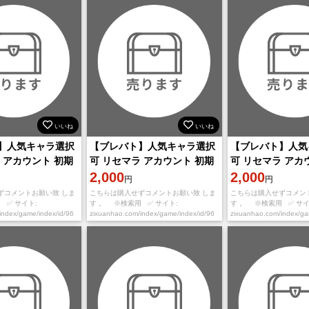
いいね
いいね
】人気キャラ選択
【ブレバト】人気キャラ選択
【ブレバト】人気
 アカウント 初期
可 リセマラ アカウント 初期
可 リセマラ アカ
垢
2,000
垢
2,000
円
円
ずコメントお願い致 しま
こちらは購入せずコメントお願い致 しま
こちらは購入せずコメン
 ✅ サイト:
す 。 ※検索用 ✅ サイト:
す 。 ※検索用 ✅ サイ
index/game/index/id/96
zixuanhao.com/index/game/index/id/96
zixuanhao.com/index/g
※ ①必ずご希望番号を
※お取引の流れ※ ①必ずご希望番号を
※お取引の流れ※ ①必