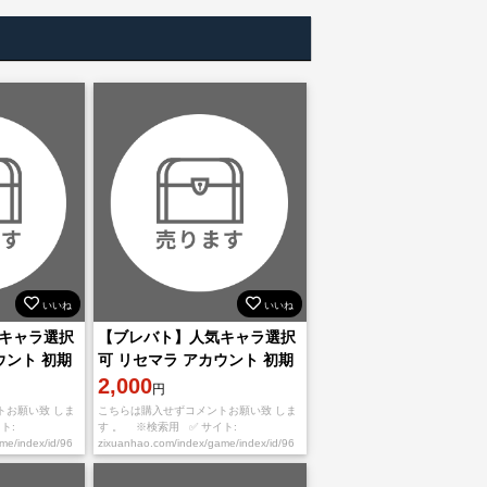
いいね
いいね
キャラ選択
【ブレバト】人気キャラ選択
ウント 初期
可 リセマラ アカウント 初期
垢
2,000
円
トお願い致 しま
こちらは購入せずコメントお願い致 しま
ト:
す 。 ※検索用 ✅ サイト:
ame/index/id/96
zixuanhao.com/index/game/index/id/96
ずご希望番号を
※お取引の流れ※ ①必ずご希望番号を