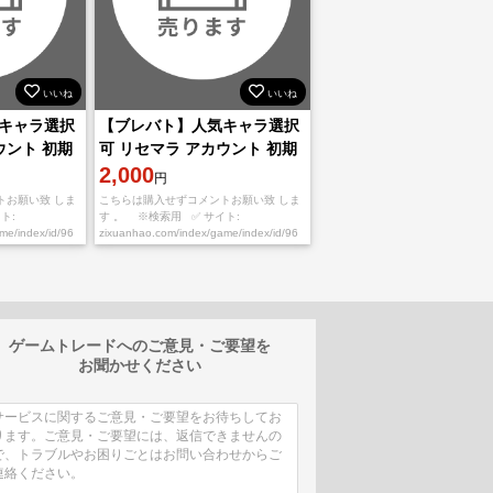
いいね
いいね
キャラ選択
【ブレバト】人気キャラ選択
ウント 初期
可 リセマラ アカウント 初期
垢
2,000
円
トお願い致 しま
こちらは購入せずコメントお願い致 しま
ト:
す 。 ※検索用 ✅ サイト:
ame/index/id/96
zixuanhao.com/index/game/index/id/96
ずご希望番号を
※お取引の流れ※ ①必ずご希望番号を
ゲームトレードへのご意見・ご要望を
お聞かせください