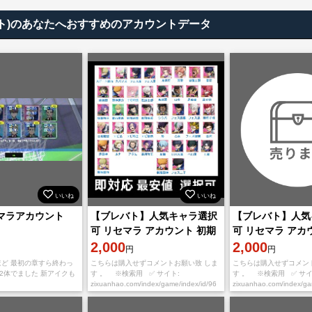
レバト)のあなたへおすすめのアカウントデータ
いいね
いいね
セマラアカウント
【ブレバト】人気キャラ選択
【ブレバト】人気
可 リセマラ アカウント 初期
可 リセマラ アカ
垢
2,000
垢
2,000
円
円
ほど 最初の章すら終わっ
こちらは購入せずコメントお願い致 しま
こちらは購入せずコメン
2体でました 新アイクも
す 。 ※検索用 ✅ サイト:
す 。 ※検索用 ✅ サイ
zixuanhao.com/index/game/index/id/96
zixuanhao.com/index/g
※お取引の流れ※ ①必ずご希望番号を
※お取引の流れ※ ①必