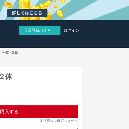
会員登録（無料）
ログイン
、千切×２体
２体
購入する
※まだ購入は確定しません