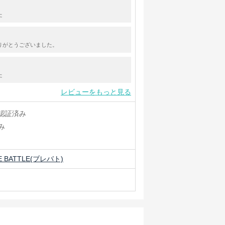
た
りがとうございました。
た
レビューをもっと見る
認証済み
み
 BATTLE(ブレバト)