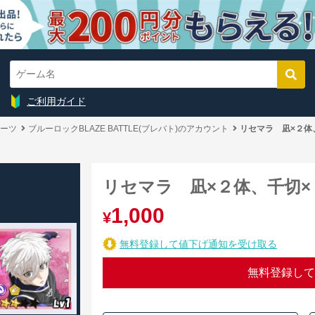
ご利用ガイド
ーツ
ブルーロックBLAZE BATTLE(ブレバト)のアカウント
リセマラ 凪×２体
リセマラ 凪×２体、千切×
1,000
¥
無料登録して値下げ通知を受け取る
無料登録して