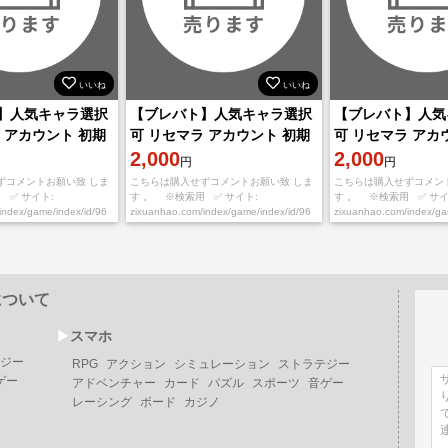
いいね
いいね
】人気キャラ選択
【ブレバト】人気キャラ選択
【ブレバト】人気
 アカウント 初期
可 リセマラ アカウント 初期
可 リセマラ アカ
垢
2,000
垢
2,000
円
円
ずコメントお願い致 しま
こちらは購入せずコメントお願い致 しま
こちらは購入せずコメン
 ✅ サイト:
す 。 ※検索用 ✅ サイト:
す 。 ※検索用 ✅ サイ
index/game/index/id/96
zixuanhao.com/index/game/index/id/96
zixuanhao.com/index/g
※ ①必ずご希望番号を
※お取引の流れ※ ①必ずご希望番号を
※お取引の流れ※ ①必
について
▶︎
スマホ
ジー
RPG
アクション
シミュレーション
ストラテジー
ゲー
アドベンチャー
カード
パズル
スポーツ
音ゲー
レーシング
ボード
カジノ