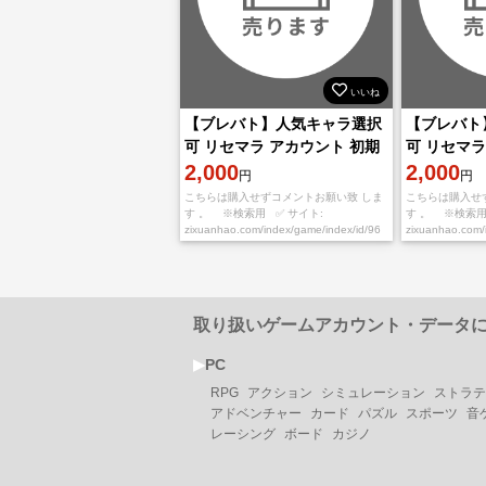
いいね
【ブレバト】人気キャラ選択
【ブレバト
可 リセマラ アカウント 初期
可 リセマラ
垢
2,000
垢
2,000
円
円
こちらは購入せずコメントお願い致 しま
こちらは購入せ
す 。 ※検索用 ✅ サイト:
す 。 ※検索用
zixuanhao.com/index/game/index/id/96
zixuanhao.com/
※お取引の流れ※ ①必ずご希望番号を
※お取引の流れ
取り扱いゲームアカウント・データ
▶︎
PC
RPG
アクション
シミュレーション
ストラテ
アドベンチャー
カード
パズル
スポーツ
音
レーシング
ボード
カジノ