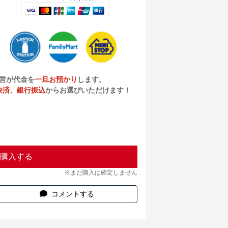
営が代金を
一旦お預かり
します。
決済
、
銀行振込
からお選びいただけます！
購入する
※まだ購入は確定しません
コメントする