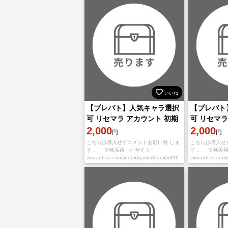
いいね
【ブレバト】人気キャラ選択
【ブレバト
可 リセマラ アカウント 初期
可 リセマラ
垢
2,000
垢
2,000
円
円
こちらは購入せずコメントお願い致 しま
こちらは購入せ
す 。 ※検索用 ✅ サイト:
す 。 ※検索用
zixuanhao.com/index/game/index/id/96
zixuanhao.com/
※お取引の流れ※ ①必ずご希望番号を
※お取引の流れ