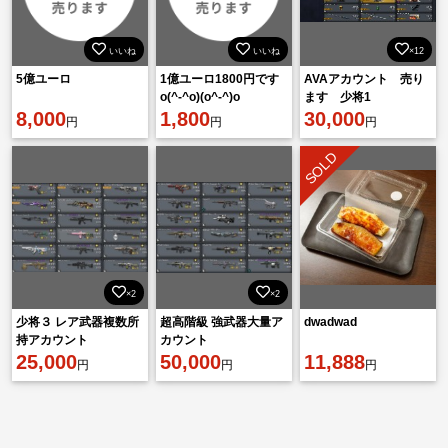
いいね
いいね
×12
5億ユーロ
1億ユーロ1800円です
AVAアカウント 売り
o(^-^o)(o^-^)o
ます 少将1
8,000
1,800
30,000
円
円
円
SOLD
×2
×2
少将３ レア武器複数所
超高階級 強武器大量ア
dwadwad
持アカウント
カウント
25,000
50,000
11,888
円
円
円