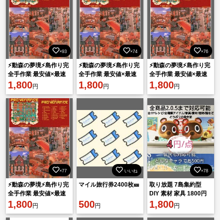
×93
×74
×76
⚡動森の夢境⚡島作り完
⚡動森の夢境⚡島作り完
⚡動森の夢境⚡島作り完
全手作業 最安値×最速
全手作業 最安値×最速
全手作業 最安値×最速
対応⭐Ver.3.0＆Switch2
1,800
対応⭐Ver.3.0＆Switch2
1,800
対応⭐Ver.3.0＆Switch2
1,800
円
円
円
対応
対応
対応
×77
いいね
×78
⚡動森の夢境⚡島作り完
マイル旅行券2400枚🎫
取り放題 7島集約型
全手作業 最安値×最速
DIY 素材 家具 1800円
対応⭐Ver.3.0＆Switch2
1,800
500
あつ森 受付中
1,800
円
円
円
対応