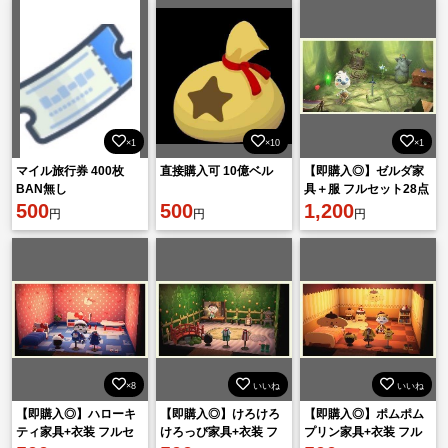
×1
×10
×1
マイル旅行券 400枚
直接購入可 10億ベル
【即購入◎】ゼルダ家
BAN無し
具＋服 フルセット28点
500
500
1,200
円
円
円
×8
いいね
いいね
【即購入◎】ハローキ
【即購入◎】けろけろ
【即購入◎】ポムポム
ティ家具+衣装 フルセ
けろっぴ家具+衣装 フ
プリン家具+衣装 フル