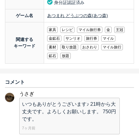
身分証認証済み
ゲーム名
あつまれ どうぶつの森(あつ森)
家具
レシピ
マイル旅行券
金
王冠
金鉱石
サンリオ
旅行券
マイル
関連する
キーワード
素材
取り放題
おさわり
マイル旅行
鉱石
放題
コメント
うさぎ
いつもありがとうございます♪ 21時から大
丈夫です。よろしくお願いします。 750円
です。
7ヶ月前