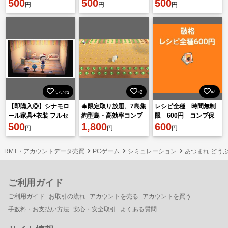
ット13点
500
ルセット14点
500
セット13点
500
円
円
円
いいね
×2
×4
【即購入◎】シナモロ
🎄限定取り放題、7島集
レシピ全種 時間無制
ール家具+衣装 フルセ
約型島・高効率コンプ
限 600円 コンプ保
ット13点
500
リートする！
1,800
証
600
円
円
円
RMT・アカウントデータ売買
PCゲーム
シミュレーション
あつまれ どうぶ
ご利用ガイド
ご利用ガイド
お取引の流れ
アカウントを売る
アカウントを買う
手数料・お支払い方法
安心・安全取引
よくある質問