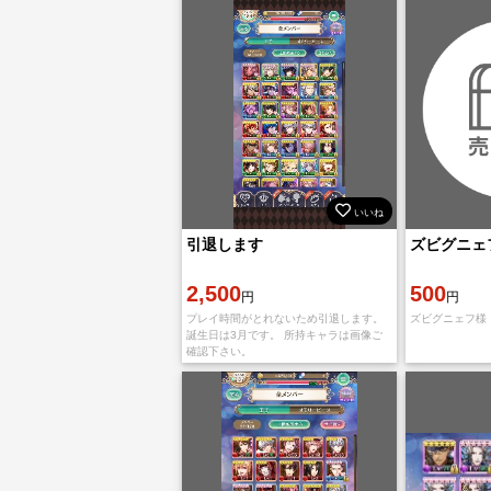
エイプリルフール(たまご･謎
いいね
引退します
ズビグニェ
2,500
500
円
円
プレイ時間がとれないため引退します。
ズビグニェフ様
誕生日は3月です。 所持キャラは画像ご
確認下さい。