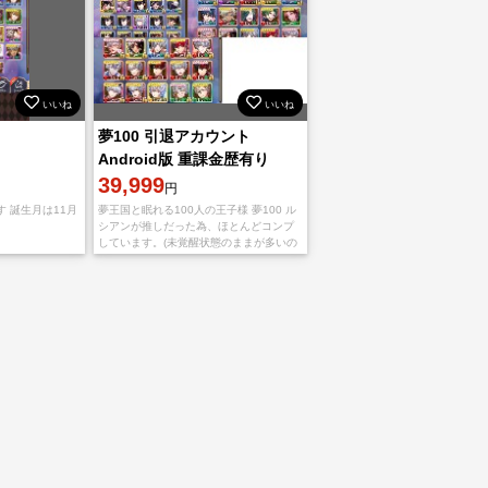
いいね
いいね
夢100 引退アカウント
Android版 重課金歴有り
39,999
円
 誕生月は11月
夢王国と眠れる100人の王子様 夢100 ル
シアンが推しだった為、ほとんどコンプ
しています。(未覚醒状態のままが多いの
で、ご自身で覚醒していただくことで両
覚醒揃います) 天井単位でがっつり課金し