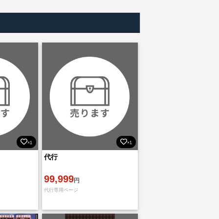
×1
×1
代行
99,999
円
代行専用ページ