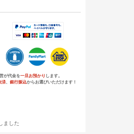
営が代金を
一旦お預かり
します。
決済
、
銀行振込
からお選びいただけます！
しました