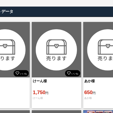
トデータ
いいね
いいね
けーん様
あか様
1,750
650
円
円
けーん様
あか様