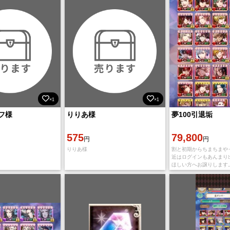
×1
×1
フ様
りりあ様
夢100引退垢
575
79,800
円
円
りりあ様
割と初期からちまちまや
近はログインもあんまり
ほしい方へお譲りします
まあやってました。 割
像アップの制限で画像ア
いです。見