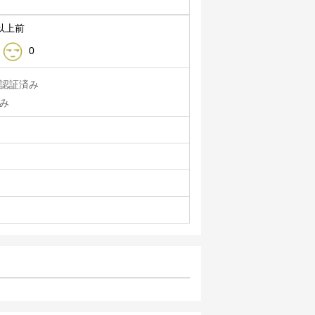
以上前
0
認証済み
み