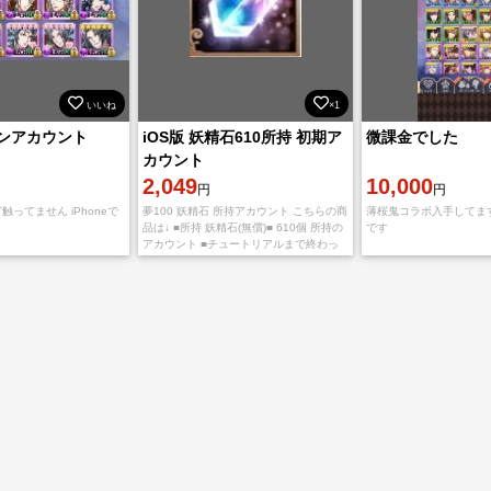
いいね
×1
ンアカウント
iOS版 妖精石610所持 初期ア
微課金でした
カウント
2,049
10,000
円
円
触ってません iPhoneで
夢100 妖精石 所持アカウント こちらの商
薄桜鬼コラボ入手してます
品は↓ ■所持 妖精石(無償)■ 610個 所持の
です
アカウント ■チュートリアルまで終わっ
ています ■iOSでのみ妖精石が引継ぎが可