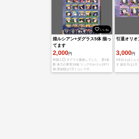
いいね
煌ルシアン+ダグラス5体 揃っ
引退オリオ
てます
2,000
3,000
円
円
即購入⭕️ ダグラス最推しでした。 星5多
5年以上ほとんど
数 体力の果実18個 リングのかけら2871
す 誕生月は1月
個 課金額は7万くらいです。