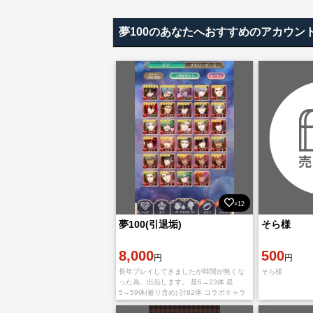
夢100のあなたへおすすめのアカウン
×12
夢100(引退垢)
そら様
8,000
500
円
円
長年プレイしてきましたが時間が無くな
そら様
った為、出品します。 星6→23体 星
5→59体(被り含め) 計82体 コラボキャラ
多数います。 ぐでたまコラボ(ぐでたま)