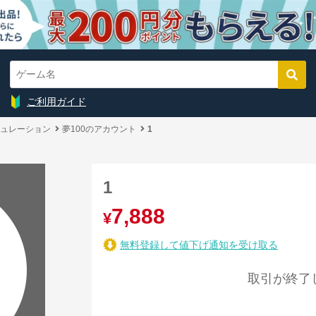
ご利用ガイド
ュレーション
夢100のアカウント
1
1
7,888
¥
無料登録して値下げ通知を受け取る
取引が終了