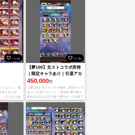
いいね
いいね
【夢100】文ストコラボ所持
｜限定キャラあり｜引退アカ
ウント｜育成済
450,000
円
ってました。 最
【夢100】文ストコラボ所持｜限定キャラ
出来ておらず、
あり｜引退アカウント｜育成済 夢王国と
。 コラボもまあ
眠れる100人の王子様（夢100）の引退ア
と育ってます。画
カウントです。 貯金のため出品いたしま
ップしきれてな
す。 ⸻ 【お取引に関す