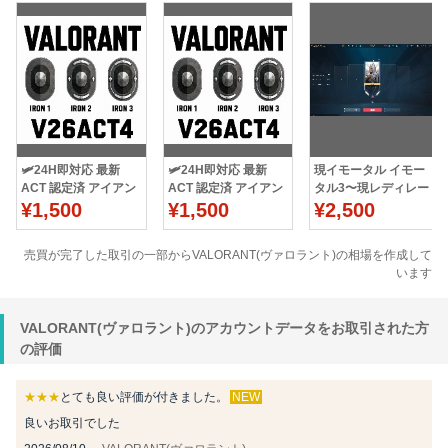
🛩️24H即対応 最新
🛩️24H即対応 最新
現イモータル イモー
ACT 認定済 アイアン
ACT 認定済 アイアン
タル3〜現レディレー
✨初期垢＆Welcome
¥1,500
✨初期垢＆Welcome
¥1,500
トアカウント
¥2,500
📧付
📧付
売買が完了した取引の一部からVALORANT(ヴァロラント)の相場を作成して
います
VALORANT(ヴァロラント)のアカウントデータをお取引された方
の評価
★★★
とても良い評価が付きました。
NEW
良いお取引でした