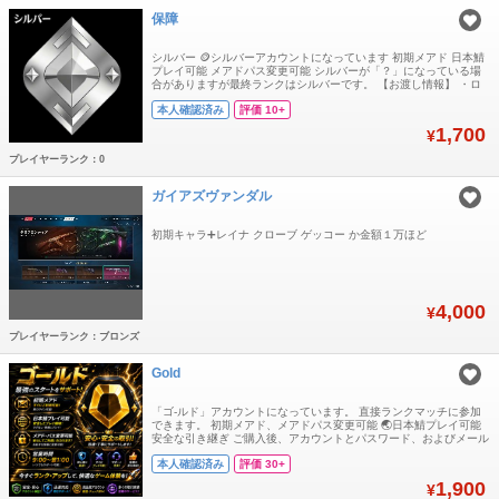
保障
シルバー 🪙シルバーアカウントになっています 初期メアド 日本鯖
プレイ可能 メアドパス変更可能 シルバーが「？」になっている場
合がありますが最終ランクはシルバーです。 【お渡し情報】 ・ロ
グインID ・パスワード ・メールアドレス ・メールパスワード お支
本人確認済み
評価 10+
払い確認後、アカウント情報を送信します GTプラットフォームに
は安価なアカウントがいくつかあることは知っていますが、それら
1,700
¥
の入手経路はいずれも
プレイヤーランク：0
ガイアズヴァンダル
初期キャラ➕レイナ クローブ ゲッコー か金額１万ほど
4,000
¥
プレイヤーランク：ブロンズ
Gold
「ゴ-ルド」アカウントになっています。 直接ランクマッチに参加
できます。 初期メアド、メアドパス変更可能 🌏日本鯖プレイ可能
安全な引き継ぎ ご購入後、アカウントとパスワード、およびメール
アドレスとパスワードをお送りします. ❗️声明：GTプラットフォーム
本人確認済み
評価 30+
には安価なアカウントがいくつかあることは知っていますが、それ
らの入手経路はいずれも違法なものであり、アカウントは数日使う
1,900
¥
と復旧されてしまいます