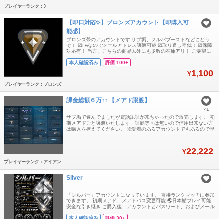
プレイヤーランク：0
【即日対応✨️】ブロンズアカウント【即購入可
能💰️】
ブロンズ帯のアカウントです サブ垢、フルパブーストなどにどう
ぞ！ ☑FAなのでメールアドレス譲渡可能 ☑取り返し率低！ ☑保障
対応有！ 当方、こちらの商品以外にも多数の在庫アリ！ ご要望に
沿ったものを在庫からお探しして専用出品することが可能です お気
本人確認済み
評価 100+
軽にコメント欄よりお問い合わせください
1,100
¥
プレイヤーランク：ブロンズ
課金総額６万↑↑ 【メアド譲渡】
×1
サブ垢で遊んでましたが電話認証が来ちゃったので販売します。 初
期メアドごと譲渡いたします。証拠等々は無いので信用出来ない方
は購入を控えてください。 ※愛着のあるアカウントでもあるので早
急な販売は考えていません。 値下げ交渉はNG✘ ランクは現在？で
す。 内部は不明。ランク参加出来ないので… ⚠名前の変更につい
て 現在設定してある名前がSNSと同じになっている為、販売前に変
22,222
¥
更致します。 希望の名
プレイヤーランク：アイアン
Silver
「シルバー」アカウントになっています。 直接ランクマッチに参加
できます。 初期メアド、メアドパス変更可能 🌏日本鯖プレイ可能
安全な引き継ぎ ご購入後、アカウントとパスワード、およびメール
アドレスとパスワードをお送りします. ❗️声明：GTプラットフォーム
本人確認済み
評価 30+
には安価なアカウントがいくつかあることは知っていますが、それ