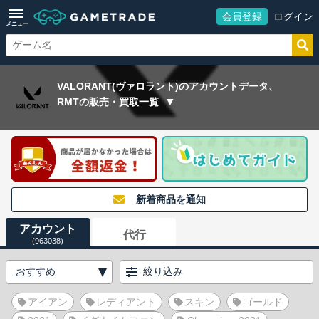
会員登録
ログイン
メニュー
VALORANT(ヴァロラント)のアカウントデータ、
RMTの販売・買取一覧
新着商品を通知
アカウント
代行
(963038)
絞り込み
アイアン
レディアント
スキン
ゴールド