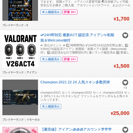
できます。 初期メアド、メアドパス変更可能 🌏日本鯖プレイ可能
安全な引き継ぎ ご購入後、アカウントとパスワード、およびメール
アドレスとパスワードをお送りします. ❗️声明：GTプラットフォーム
本人確認済み
評価 30+
には安価なアカウントがいくつかあることは知っていますが、それ
らの入手経路はいずれも違法なものであり、アカウントは数日使う
1,700
¥
と復旧されてしまいます
プレイヤーランク：0
🛩️24H即対応 最新ACT 認定済 アイアン✨初期
垢＆Welcome📧付
⏩️ 安心ポイント ⏪️ 1️⃣ 時間帯問わず24H⏰️10分以内⏰️即お渡し 2️⃣
V26ACT4認定済アイアン 初期垢・初期メアド譲渡（Welcome📧
付） 3️⃣ 認定済みなので期限切れ❓️と違いランク確定済み 4️⃣ 取返し
可能なセカンドオーナー販売業者にご注意下さい 🙏「購入希望で
本人確認済み
評価 10+
す」等コメント不要で即購入OKです 🎮️ 商品説明 🎮️ ✅ レベル20～
振分戦不要（即ランク参加可）
1,500
¥
プレイヤーランク：アイアン
Champion 2021 22 24 人気スキン多数所持
×3
champion2021 セット champion2022 セット champion2024 セッ
ト EP1バトルパススキンなど ファントムもヴァンダルも人気スキ
ン入ってます。
本人確認済み
25,000
¥
プレイヤーランク：イモータル
【最安値】アイアン🧊🧊🧊アカウント🎊🎊🎊