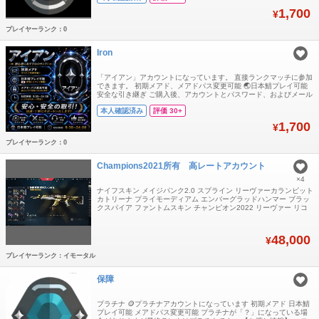
ていますが、それらの入手経路はいずれも違法なものであり、アカ
1,700
¥
ウントは数日使うと復
プレイヤーランク：0
Iron
「アイアン」アカウントになっています。 直接ランクマッチに参加
できます。 初期メアド、メアドパス変更可能 🌏日本鯖プレイ可能
安全な引き継ぎ ご購入後、アカウントとパスワード、およびメール
アドレスとパスワードをお送りします. ❗️声明：GTプラットフォーム
本人確認済み
評価 30+
には安価なアカウントがいくつかあることは知っていますが、それ
らの入手経路はいずれも違法なものであり、アカウントは数日使う
1,700
¥
と復旧されてしまいます
プレイヤーランク：0
Champions2021所有 高レートアカウント
×4
ナイフスキン メイジパンク2.0 スプライン リーヴァーカランビット
カトリーナ プライモーディアム エンバーグラッドハンマー ブラッ
クスパイア ファントムスキン チャンピオン2022 リーヴァー リコ
ン RGX スペクトラム ブラックスパイア ヴァンダルスキン チャン
ピオン2021 フォーセイクン イオン メイジパンク オニ プレリュー
ド RGX アラクシス その他武器スキン多数 メアパス
48,000
¥
プレイヤーランク：イモータル
保障
プラチナ 🪙プラチナアカウントになっています 初期メアド 日本鯖
プレイ可能 メアドパス変更可能 プラチナが「？」になっている場