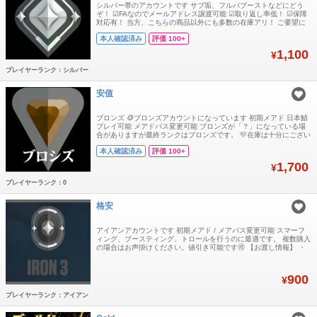
シルバー帯のアカウントです サブ垢、フルパブーストなどにどう
ぞ！ ☑FAなのでメールアドレス譲渡可能 ☑取り返し率低！ ☑保障
対応有！ 当方、こちらの商品以外にも多数の在庫アリ！ ご要望に
沿ったものを在庫からお探しして専用出品することが可能です お気
本人確認済み
評価 100+
軽にコメント欄よりお問い合わせください
1,100
¥
プレイヤーランク：シルバー
安值
ブロンズ 🪙ブロンズアカウントになっています 初期メアド 日本鯖
プレイ可能 メアドパス変更可能 ブロンズが「？」になっている場
合がありますが最終ランクはブロンズです。 💛在庫は十分にござい
ます。複数購入も大歓迎です。 💚大量購入をご希望の場合は、お気
本人確認済み
評価 100+
軽にお声がけください。割引対応可能です。 💙営業時間：9:00～翌
2:00
1,700
¥
プレイヤーランク：0
格安
アイアンアカウントです 初期メアド / メアパス変更可能 スマーフ
ィング、ブースティング、トロールを行うのに最適です。 複数購入
の場合はお声掛けください。値引き可能です🉑 【お渡し情報】 ・
ログインID ・パスワード ・メールアドレス ・メールパスワード お
支払い確認後、アカウント情報を送信します GTプラットフォーム
にはもっと安価なアカウントがたくさんあることは知っています
900
¥
が、それらの入手経路はい
プレイヤーランク：アイアン