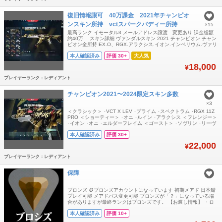
復旧情報譲可 40万課金 2021年チャンピオ
ンスキン所持 vctスパークバディー所持
×15
最高ランク イモータル3 メールアドレス譲渡 変更あり 課金総額
約40万 スキン詳細 ヴァンダルスキン 2021 チャンピオン チャン
ピオン全所持 EX.O、RGX.アラクシス.イオン.インペリウム.ヴァリ
アントヒーロー.エヴォリ ドリームウィングス. エルダーフレイム.
本人確認済み
評価 30+
大人気
オーバードライブ.オラヴァンダル.オニヴァンダル.オリジンヴァン
ダル.クライオステイシス.グリッチポップ.クロナミ.クロノヴォイ
18,000
¥
プレイヤーランク：レディアント
チャンピオン2021〜2024限定スキン多数
×3
＜クラシック＞ ･VCT X LEV ･プライム ･スペクトラム ･RGX 11Z
PRO ＜ショーティー＞ ･オニ ･ルイン ･アラクシス ＜フレンジー＞
･イオン ･オニ ･エルダーフレイム ＜ゴースト＞ ･ソヴリン ･リーヴ
ァー ･ゼロファング ＜シェリフ＞ ･ARCANE ･クロノヴォイド ･ネ
本人確認済み
評価 30+
オフロンティア ･メイジパンク ･リーヴァー ･シンギュラリティー
＜スティンガー＞ ･ソヴリン
22,000
¥
プレイヤーランク：レディアント
保障
ブロンズ 🪙ブロンズアカウントになっています 初期メアド 日本鯖
プレイ可能 メアドパス変更可能 ブロンズが「？」になっている場
合がありますが最終ランクはブロンズです。 【お渡し情報】 ・ロ
グインID ・パスワード ・メールアドレス ・メールパスワード GT
本人確認済み
評価 10+
プラットフォームには安価なアカウントがいくつかあることは知っ
ていますが、それらの入手経路はいずれも違法なものであり、アカ