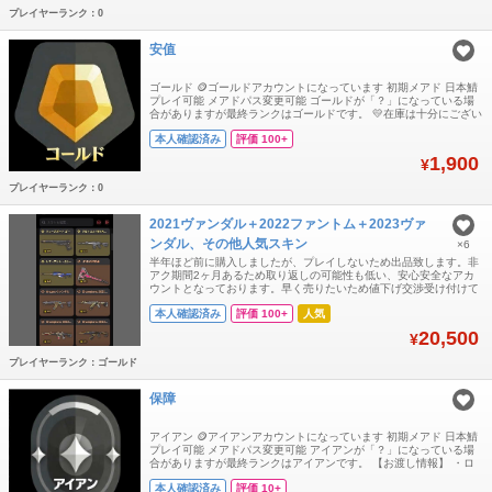
プレイヤーランク：0
安值
ゴールド 🪙ゴールドアカウントになっています 初期メアド 日本鯖
プレイ可能 メアドパス変更可能 ゴールドが「？」になっている場
合がありますが最終ランクはゴールドです。 💛在庫は十分にござい
ます。複数購入も大歓迎です。 💚大量購入をご希望の場合は、お気
本人確認済み
評価 100+
軽にお声がけください。割引対応可能です。 💙営業時間：9:00～翌
2:00
1,900
¥
プレイヤーランク：0
2021ヴァンダル＋2022ファントム＋2023ヴァ
ンダル、その他人気スキン
×6
半年ほど前に購入しましたが、プレイしないため出品致します。非
アク期間2ヶ月あるため取り返しの可能性も低い、安心安全なアカ
ウントとなっております。早く売りたいため値下げ交渉受け付けて
おります⭕️ nfa
本人確認済み
評価 100+
人気
20,500
¥
プレイヤーランク：ゴールド
保障
アイアン 🪙アイアンアカウントになっています 初期メアド 日本鯖
プレイ可能 メアドパス変更可能 アイアンが「？」になっている場
合がありますが最終ランクはアイアンです。 【お渡し情報】 ・ロ
グインID ・パスワード ・メールアドレス ・メールパスワード GT
本人確認済み
評価 10+
プラットフォームには安価なアカウントがいくつかあることは知っ