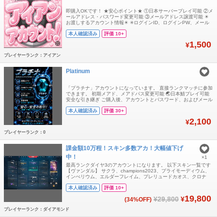
即購入OKです！ ★安心ポイント★ ①日本サーバープレイ可能 ②メ
ールアドレス・パスワード変更可能 ③メールアドレス譲渡可能 ☀︎
お渡しするアカウント情報☀︎ ✳︎ログインID、ログインPW、メール
アドレス、メールPW ✳︎ランク参加可能アカウント ✳︎レート:アイア
本人確認済み
評価 10+
ン ✳︎レベル、スキン、エージェントはランダムになります ✳︎認定結
果によってアカウントが変動する可能性がございます、ご了承くだ
1,500
¥
さい
プレイヤーランク：アイアン
Platinum
「プラチナ」アカウントになっています。 直接ランクマッチに参加
できます。 初期メアド、メアドパス変更可能 🌏日本鯖プレイ可能
安全な引き継ぎ ご購入後、アカウントとパスワード、およびメール
アドレスとパスワードをお送りします. ❗️声明：GTプラットフォーム
本人確認済み
評価 30+
には安価なアカウントがいくつかあることは知っていますが、それ
らの入手経路はいずれも違法なものであり、アカウントは数日使う
2,100
¥
と復旧されてしまいます
プレイヤーランク：0
課金額10万程！スキン多数アカ！大幅値下げ
中！
×1
最高ランクダイヤ3のアカウントになります。 以下スキン一覧です
【ヴァンダル】 サクラ、champions2023、プライモーディウム、
インぺリウム、エルダーフレイム、プレリュードカオス、クロナ
ミ、リーヴァー、プライム 【ファントム】 リコン、プライモーデ
本人確認済み
評価 10+
ィウム、スペクトラム 【ナイフ】 リーヴァーカラムビット、オー
バードライブブレード、コギツネ、インぺリウム 【オペレーター】
19,800
¥29,800
¥
(34%OFF)
フォーセイクン、エル
プレイヤーランク：ダイアモンド