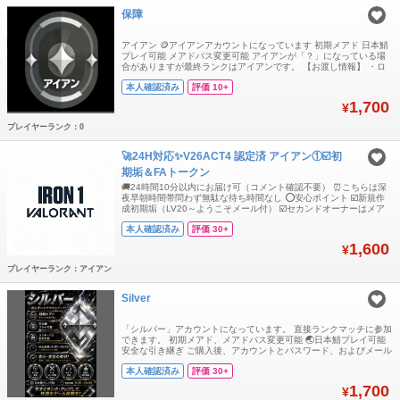
保障
アイアン 🪙アイアンアカウントになっています 初期メアド 日本鯖
プレイ可能 メアドパス変更可能 アイアンが「？」になっている場
合がありますが最終ランクはアイアンです。 【お渡し情報】 ・ロ
グインID ・パスワード ・メールアドレス ・メールパスワード GT
本人確認済み
評価 10+
プラットフォームには安価なアカウントがいくつかあることは知っ
ていますが、それらの入手経路はいずれも違法なものであり、アカ
1,700
¥
ウントは数日使うと復
プレイヤーランク：0
🚀24H対応✨️V26ACT4 認定済 アイアン①☑️初
期垢＆FAトークン
🚚24時間10分以内にお届け可（コメント確認不要） ⏰️こちらは深
夜早朝時間帯問わず無駄な待ち時間なし ⭕️安心ポイント ☑️新規作
成初期垢（LV20～ようこそメール付） ☑️セカンドオーナーはメア
ド譲渡、変更しても取り返し可能です ☑️転売、盗品と違い新規作成
本人確認済み
評価 30+
初期垢なので取返しの危険なし ☑️期限切れ❓️と違い認定後ランクが
変わる低品質では御座いません 📝アカウント情報 ☑️V26ACT4 認
1,600
¥
プレイヤーランク：アイアン
Silver
「シルバー」アカウントになっています。 直接ランクマッチに参加
できます。 初期メアド、メアドパス変更可能 🌏日本鯖プレイ可能
安全な引き継ぎ ご購入後、アカウントとパスワード、およびメール
アドレスとパスワードをお送りします. ❗️声明：GTプラットフォーム
本人確認済み
評価 30+
には安価なアカウントがいくつかあることは知っていますが、それ
らの入手経路はいずれも違法なものであり、アカウントは数日使う
1,700
¥
と復旧されてしまいます