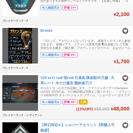
合がありますが最終ランクはプラチナです。 【お渡し情報】 ・ロ
グインID ・パスワード ・メールアドレス ・メールパスワード お支
本人確認済み
評価 10+
払い確認後、アカウント情報を送信します GTプラットフォームに
は安価なアカウントがいくつかあることは知っていますが、それら
2,100
¥
の入手経路はいずれも
プレイヤーランク：0
Bronze
「ブロンズ」アカウントになっています。 直接ランクマッチに参加
できます。 初期メアド、メアドパス変更可能 🌏日本鯖プレイ可能
安全な引き継ぎ ご購入後、アカウントとパスワード、およびメール
アドレスとパスワードをお送りします. ❗️声明：GTプラットフォーム
本人確認済み
評価 30+
には安価なアカウントがいくつかあることは知っていますが、それ
らの入手経路はいずれも違法なものであり、アカウントは数日使う
1,700
¥
と復旧されてしまいます
プレイヤーランク：0
V26 act1 radi 現radi 引退垢 課金額30万越↑ 天
界レート 今だけ激安 最終値下げ
×5
やらなくなったので出品致します。ファーストオーナーchampion
は2024 2025のみ。その他詳細は写真をご覧ください。 ・クラシッ
ク GEN2025 ダイバージェンズ プライム ・ショーティー ガイアズ
・フレンジー ソヴリン ・ゴースト ガイアズ ヴァリアントヒーロー
本人確認済み
評価 50+
人気
エヴォリドリームウィングス ・シェリフ シンギュラリティ RGX ク
ロナミ オラ リーヴァ EX.O メイジパン
48,000
¥55,000
¥
(13%OFF)
プレイヤーランク：レディアント
【即日対応✨️】シルバーアカウント【即購入可
能💰️】