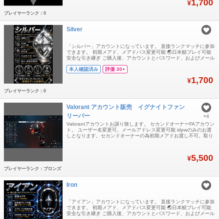
1,700
¥
ウントは数日使うと復旧
プレイヤーランク：0
Silver
「シルバー」アカウントになっています。 直接ランクマッチに参加
できます。 初期メアド、メアドパス変更可能 🌏日本鯖プレイ可能
安全な引き継ぎ ご購入後、アカウントとパスワード、およびメール
アドレスとパスワードをお送りします. ❗️声明：GTプラットフォーム
本人確認済み
評価 30+
には安価なアカウントがいくつかあることは知っていますが、それ
らの入手経路はいずれも違法なものであり、アカウントは数日使う
1,700
¥
と復旧されてしまいます
プレイヤーランク：0
Valorant アカウント販売 イグナイトファン
リーバー
×4
Valorantアカウントお譲り致します。 セカンドオーナーFAアカウン
ト。 ユーザー名変更可。メールアドレス変更可能 idpwのみのお渡
しとなります。セカンドオーナーの為初期メアドお渡し不可。取り
返しリスクありますが2025年2月頃から所持しており取り返しがな
いので可能性は低いかと思いますがアカウントの性質上0ではない
のでご理解ください スキンは、添付画像通り。 リーバー、イオ
5,500
¥
ン、メイジパンク
プレイヤーランク：ブロンズ
Iron
「アイアン」アカウントになっています。 直接ランクマッチに参加
できます。 初期メアド、メアドパス変更可能 🌏日本鯖プレイ可能
安全な引き継ぎ ご購入後、アカウントとパスワード、およびメール