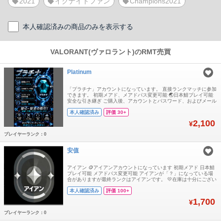
2021
イグナイトファン
Champions2021
本人確認済みの商品のみを表示する
VALORANT(ヴァロラント)のRMT売買
Platinum
「プラチナ」アカウントになっています。 直接ランクマッチに参加
できます。 初期メアド、メアドパス変更可能 🌏日本鯖プレイ可能
安全な引き継ぎ ご購入後、アカウントとパスワード、およびメール
アドレスとパスワードをお送りします. ❗️声明：GTプラットフォーム
本人確認済み
評価 30+
には安価なアカウントがいくつかあることは知っていますが、それ
らの入手経路はいずれも違法なものであり、アカウントは数日使う
2,100
¥
と復旧されてしまいます
プレイヤーランク：0
安值
アイアン 🪙アイアンアカウントになっています 初期メアド 日本鯖
プレイ可能 メアドパス変更可能 アイアンが「？」になっている場
合がありますが最終ランクはアイアンです。 💛在庫は十分にござい
ます。複数購入も大歓迎です。 💚大量購入をご希望の場合は、お気
本人確認済み
評価 100+
軽にお声がけください。割引対応可能です。 💙営業時間：9:00～翌
2:00
1,700
¥
プレイヤーランク：0