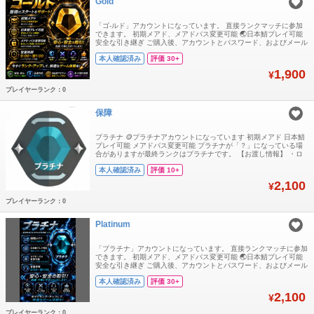
Gold
「ゴ-ルド」アカウントになっています。 直接ランクマッチに参加
できます。 初期メアド、メアドパス変更可能 🌏日本鯖プレイ可能
安全な引き継ぎ ご購入後、アカウントとパスワード、およびメール
アドレスとパスワードをお送りします. ❗️声明：GTプラットフォーム
本人確認済み
評価 30+
には安価なアカウントがいくつかあることは知っていますが、それ
らの入手経路はいずれも違法なものであり、アカウントは数日使う
1,900
¥
と復旧されてしまいます
プレイヤーランク：0
保障
プラチナ 🪙プラチナアカウントになっています 初期メアド 日本鯖
プレイ可能 メアドパス変更可能 プラチナが「？」になっている場
合がありますが最終ランクはプラチナです。 【お渡し情報】 ・ロ
グインID ・パスワード ・メールアドレス ・メールパスワード お支
本人確認済み
評価 10+
払い確認後、アカウント情報を送信します GTプラットフォームに
は安価なアカウントがいくつかあることは知っていますが、それら
2,100
¥
の入手経路はいずれも
プレイヤーランク：0
Platinum
「プラチナ」アカウントになっています。 直接ランクマッチに参加
できます。 初期メアド、メアドパス変更可能 🌏日本鯖プレイ可能
安全な引き継ぎ ご購入後、アカウントとパスワード、およびメール
アドレスとパスワードをお送りします. ❗️声明：GTプラットフォーム
本人確認済み
評価 30+
には安価なアカウントがいくつかあることは知っていますが、それ
らの入手経路はいずれも違法なものであり、アカウントは数日使う
2,100
¥
と復旧されてしまいます
プレイヤーランク：0