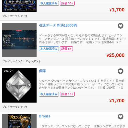
アドレスとパスワードをお送りします. ❗️声明：GTプラットフォーム
本人確認済み
評価 30+
には安価なアカウントがいくつかあることは知っていますが、それ
らの入手経路はいずれも違法なものであり、アカウントは数日使う
1,700
¥
と復旧されてしまいます
プレイヤーランク：0
引退データ 即決18000円
ゲームをする時間が無くなり引退するので出品します ピークラン
ク アセンダント２ 現在はアセンダント１です、最近復帰したので
内部は低いと思います。 自垢です。 初期メアドは譲渡不可 メア
ド、パスワード変更可 値下げ交渉️⭕️ 即決18000円 質問あったらコ
本人確認済み
評価 5+
メントください
25,000
¥
プレイヤーランク：アセンダント
保障
シルバー 🪙シルバーアカウントになっています 初期メアド 日本鯖
プレイ可能 メアドパス変更可能 シルバーが「？」になっている場
合がありますが最終ランクはシルバーです。 【お渡し情報】 ・ロ
グインID ・パスワード ・メールアドレス ・メールパスワード お支
本人確認済み
評価 10+
払い確認後、アカウント情報を送信します GTプラットフォームに
は安価なアカウントがいくつかあることは知っていますが、それら
1,700
¥
の入手経路はいずれも
プレイヤーランク：0
Bronze
「ブロンズ」アカウントになっています。 直接ランクマッチに参加