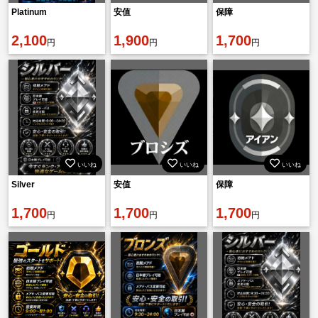
Platinum
安值
保障
2,100
1,900
1,700
円
円
円
いいね
いいね
いいね
Silver
安值
保障
1,700
1,700
1,700
円
円
円