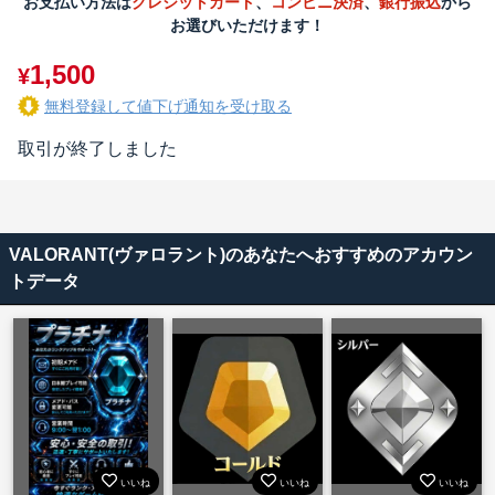
お支払い方法は
クレジットカード
、
コンビニ決済
、
銀行振込
から
お選びいただけます！
1,500
¥
無料登録して値下げ通知を受け取る
取引が終了しました
VALORANT(ヴァロラント)のあなたへおすすめのアカウン
トデータ
いいね
いいね
いいね