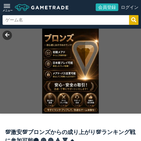
会員登録
ログイン
メニュー
💯激安💯ブロンズからの成り上がり💯ランキング戦
に参加可能⚫️ 🔴 🔵 🔺 🔻 🔸