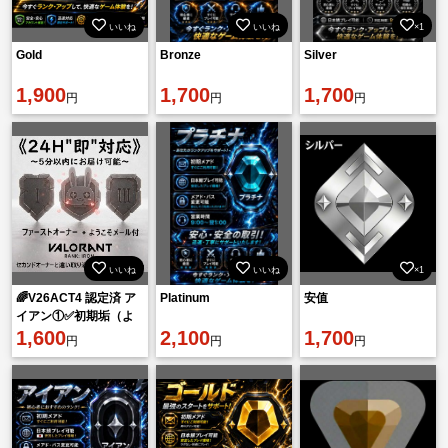
いいね
いいね
×1
Gold
Bronze
Silver
1,900
1,700
1,700
円
円
円
いいね
いいね
×1
🌈V26ACT4 認定済 ア
Platinum
安值
イアン①✅️初期垢（よ
うこそ📧）FAトークン
1,600
2,100
1,700
円
円
円
付