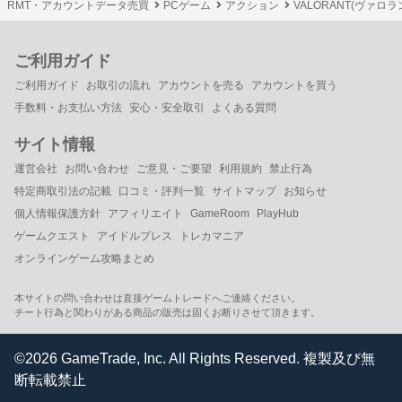
RMT・アカウントデータ売買
PCゲーム
アクション
VALORANT(ヴァロラ
ご利用ガイド
ご利用ガイド
お取引の流れ
アカウントを売る
アカウントを買う
手数料・お支払い方法
安心・安全取引
よくある質問
サイト情報
運営会社
お問い合わせ
ご意見・ご要望
利用規約
禁止行為
特定商取引法の記載
口コミ・評判一覧
サイトマップ
お知らせ
個人情報保護方針
アフィリエイト
GameRoom
PlayHub
ゲームクエスト
アイドルプレス
トレカマニア
オンラインゲーム攻略まとめ
本サイトの問い合わせは直接ゲームトレードへご連絡ください。
チート行為と関わりがある商品の販売は固くお断りさせて頂きます。
©2026 GameTrade, Inc. All Rights Reserved. 複製及び無
断転載禁止