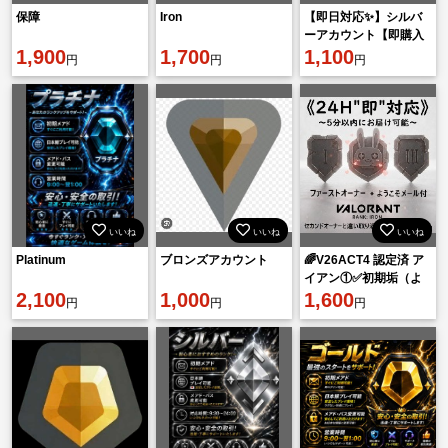
保障
Iron
【即日対応✨️】シルバ
ーアカウント【即購入
1,900
1,700
可能💰️】
1,100
円
円
円
いいね
いいね
いいね
Platinum
ブロンズアカウント
🌈V26ACT4 認定済 ア
イアン①✅️初期垢（よ
2,100
1,000
うこそ📧）FAトークン
1,600
円
円
円
付