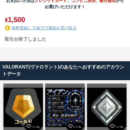
お支払い方法は
クレジットカード
、
コンビニ決済
、
銀行振込
から
お選びいただけます！
1,500
¥
無料登録して値下げ通知を受け取る
取引が終了しました
VALORANT(ヴァロラント)のあなたへおすすめのアカウン
トデータ
いいね
いいね
いいね