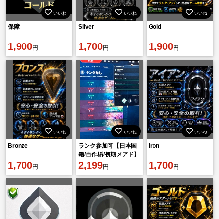
いいね
いいね
いいね
保障
Silver
Gold
1,900
1,700
1,900
円
円
円
いいね
いいね
いいね
Bronze
ランク参加可【日本国
Iron
籍/自作垢/初期メアド】
1,700
2,199
1,700
円
円
円