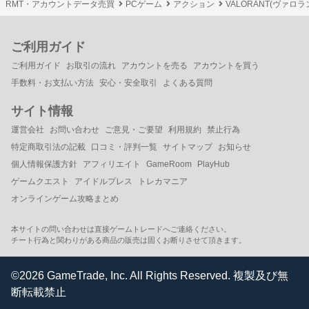
RMT・アカウントデータ売買
PCゲーム
アクション
VALORANT(ヴァロラ
ご利用ガイド
ご利用ガイド
お取引の流れ
アカウントを売る
アカウントを買う
手数料・お支払い方法
安心・安全取引
よくある質問
サイト情報
運営会社
お問い合わせ
ご意見・ご要望
利用規約
禁止行為
特定商取引法の記載
口コミ・評判一覧
サイトマップ
お知らせ
個人情報保護方針
アフィリエイト
GameRoom
PlayHub
ゲームクエスト
アイドルプレス
トレカマニア
オンラインゲーム攻略まとめ
本サイトの問い合わせは直接ゲームトレードへご連絡ください。
チート行為と関わりがある商品の販売は固くお断りさせて頂きます。
©2026 GameTrade, Inc. All Rights Reserved. 複製及び無
断転載禁止