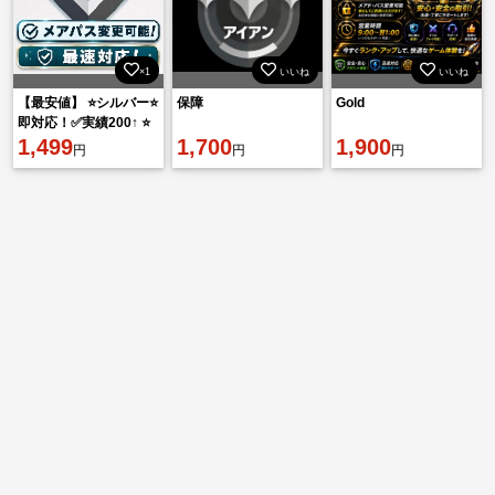
×1
いいね
いいね
【最安値】 ⭐️シルバー⭐️
保障
Gold
即対応！✅実績200↑ ⭐️
メアパス即変更OK
1,499
1,700
1,900
円
円
円