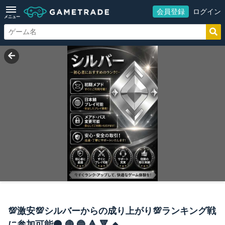
会員登録
ログイン
メニュー
💯激安💯シルバーからの成り上がり💯ランキング戦
に参加可能⚫️ 🔴 🔵 🔺 🔻 🔸