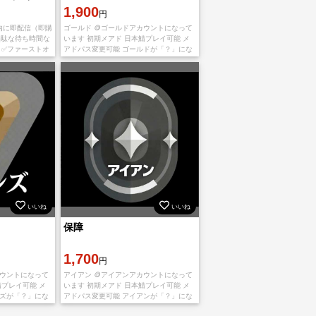
1,900
円
以内に即配信（即購
ゴールド 🪙ゴールドアカウントになって
でも無駄な待ち時間な
います 初期メアド 日本鯖プレイ可能 メ
 ✅️ファーストオ
アドパス変更可能 ゴールドが「？」にな
） ✅️セカンド
っている場合がありますが最終ランクは
ゴールドです。 💛在庫は十分にございま
す。複数
いいね
いいね
保障
1,700
円
カウントになって
アイアン 🪙アイアンアカウントになって
鯖プレイ可能 メ
います 初期メアド 日本鯖プレイ可能 メ
ンズが「？」にな
アドパス変更可能 アイアンが「？」にな
が最終ランクは
っている場合がありますが最終ランクは