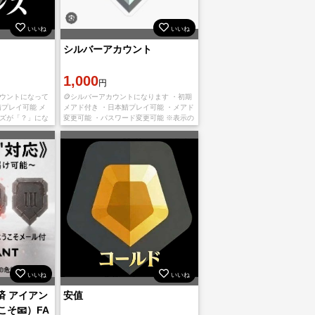
いいね
いいね
シルバーアカウント
1,000
円
カウントになって
🪙シルバーアカウントになります ・初期
鯖プレイ可能 メ
メアド付き ・日本鯖プレイ可能 ・メアド
ンズが「？」にな
変更可能 ・パスワード変更可能 ※表示の
が最終ランクは
不具合によりランクが「？」と表示され
情報】 ・ログイ
る場合がありますが、最終ランクはシル
バ
いいね
いいね
定済 アイアン
安值
こそ📧）FA