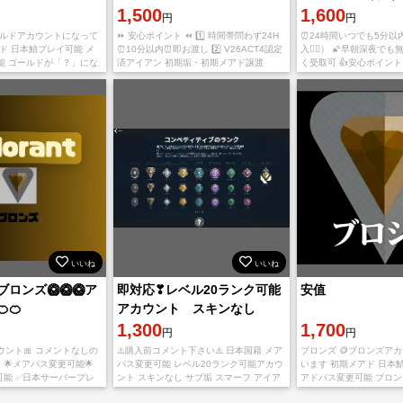
Welcome📧付
1,500
トークン付
1,600
円
円
ールドアカウントになって
⏩️ 安心ポイント ⏪️ 1️⃣ 時間帯問わず24H
⏰️24時間いつでも5分
ド 日本鯖プレイ可能 メ
⏰️10分以内⏰️即お渡し 2️⃣ V26ACT4認定
入🙆‍♀️） 🌠早朝深夜
能 ゴールドが「？」にな
済アイアン 初期垢・初期メアド譲渡
く受取可 👍️安心ポイント
ありますが最終ランクは
（Welcome📧付） 3️⃣ 認定済みなので期
ーナー（ようこそメール付
 【お渡し情報】 ・ログイ
限切れ❓
オーナー（転売、盗品
いいね
いいね
ロンズ🥝🥝🥝ア
即対応❣レベル20ランク可能
安值
🍊
アカウント スキンなし
1,300
1,700
円
円
ウント🎀 コメントなしの
⚠️購入前コメント下さい⚠️ 日本国籍 メア
ブロンズ 🪙ブロンズア
 🌟メアパス変更可能🌟
パス変更可能 レベル20ランク可能アカウ
います 初期メアド 日本
可能 ✅日本サーバープレ
ント スキンなし サブ垢 スマーフ アイア
アドパス変更可能 ブロ
ドオーナー垢 ーーーーー
ン ブロンズ シルバー ゴールド プラチナ
っている場合があります