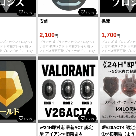
いいね
いいね
安值
保障
2,100
1,700
円
円
ロンズアカウントになって
プラチナ 🪙プラチナアカウントになって
ブロンズ 🪙ブロンズア
ド 日本鯖プレイ可能 メ
います 初期メアド 日本鯖プレイ可能 メ
います 初期メアド 日本
能 ブロンズが「？」にな
アドパス変更可能 プラチナが「？」にな
アドパス変更可能 ブロ
ありますが最終ランクは
っている場合がありますが最終ランクは
っている場合があります
 【お渡し情報】 ・ログイ
プラチナです。 💛在庫は十分にございま
ブロンズです。 【お渡し
す。複数
ンID
いいね
いいね
🛩️24H即対応 最新ACT 認定
🌈V26ACT4 認
済 アイアン✨初期垢＆
①✅️初期垢（よう