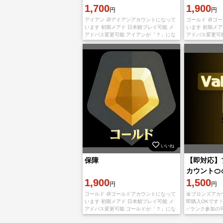
1,700
1,900
円
円
アイアン 🪙アイアンアカウントになって
ゴールド 🪙ゴ
います 初期メアド 日本鯖プレイ可能 メ
います 初期メア
アドパス変更可能 アイアンが「？」にな
アドパス変更可
っている場合がありますが最終ランクは
っている場合が
アイアンです。 💛在庫は十分にございま
ゴールドです。
す。複
ンID
いいね
保障
【即対応】ブ
カウント🍊
1,900
1,500
円
円
ゴールド 🪙ゴールドアカウントになって
🎀ブロンズアカ
います 初期メアド 日本鯖プレイ可能 メ
即購入OKです！
アドパス変更可能 ゴールドが「？」にな
✅ランク参加の
っている場合がありますが最終ランクは
イ可能 ✅セカン