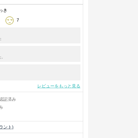
っき
7
た
た。
レビューをもっと見る
認証済み
み
ロラント)