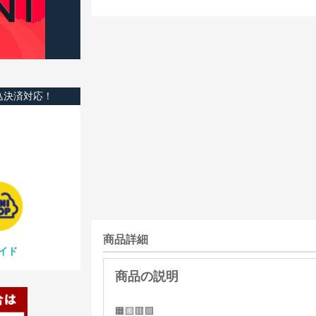
込決済対応！
商品詳細
イド
🟧🟨🟥🟩