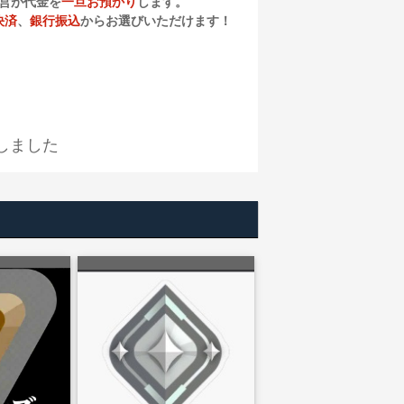
営が代金を
一旦お預かり
します。
決済
、
銀行振込
からお選びいただけます！
しました