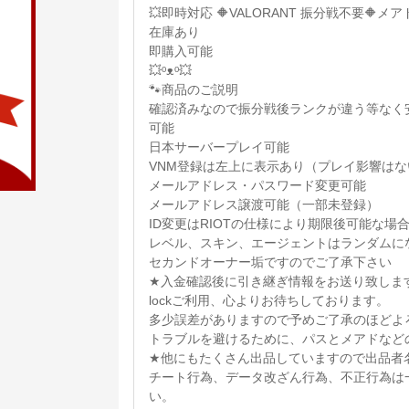
💥即時対応 🔶VALORANT 振分戦不要🔶メ
在庫あり
即購入可能
💥ᵒᴥᵒ💥
🐾商品のご説明
確認済みなので振分戦後ランクが違う等なく
可能
日本サーバープレイ可能
VNM登録は左上に表示あり（プレイ影響はな
メールアドレス・パスワード変更可能
メールアドレス譲渡可能（一部未登録）
ID変更はRIOTの仕様により期限後可能な場
レベル、スキン、エージェントはランダムに
セカンドオーナー垢ですのでご了承下さい
★入金確認後に引き継ぎ情報をお送り致しま
lockご利用、心よりお待ちしております。
多少誤差がありますので予めご了承のほどよ
トラブルを避けるために、パスとメアドなど
★他にもたくさん出品していますので出品者
チート行為、データ改ざん行為、不正行為は
い。