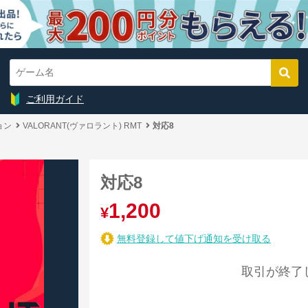
ご利用ガイド
ョン
VALORANT(ヴァロラント) RMT
対応8
対応8
1,200
¥
無料登録して値下げ通知を受け取る
取引が終了