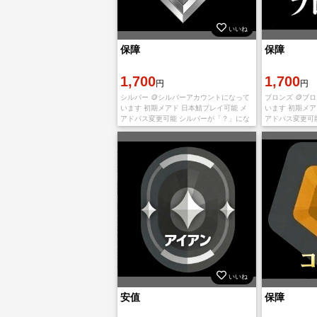
いいね
保障
保障
1,700
1,700
円
円
シルバー 🪙シルバーアカウントになって
ブロンズ 🪙ブ
います 初期メアド 日本鯖プレイ可能 メ
います 初期メア
アドパス変更可能 シルバーが「？」にな
アドパス変更可
っている場合がありますが最終ランクは
っている場合が
シルバーです。 【お渡し情報】 ・ログイ
ブロンズです。
ンID
ンID
いいね
安值
保障