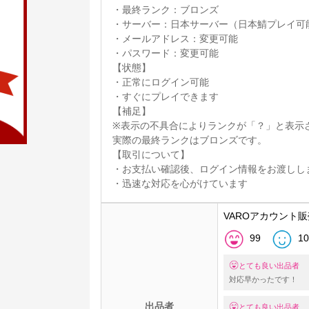
・最終ランク：ブロンズ
・サーバー：日本サーバー（日本鯖プレイ可
・メールアドレス：変更可能
・パスワード：変更可能
【状態】
・正常にログイン可能
・すぐにプレイできます
【補足】
※表示の不具合によりランクが「？」と表示
実際の最終ランクはブロンズです。
【取引について】
・お支払い確認後、ログイン情報をお渡しし
・迅速な対応を心がけています
VAROアカウント販
99
10
とても良い出品者
対応早かったです！
出品者
とても良い出品者