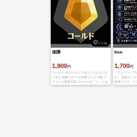
いいね
保障
Iron
1,900
1,700
円
円
ゴールド 🪙ゴールドアカウントになって
「アイアン」ア
います 初期メアド 日本鯖プレイ可能 メ
す。 直接ラン
アドパス変更可能 ゴールドが「？」にな
初期メアド、メア
っている場合がありますが最終ランクは
鯖プレイ可能 
ゴールドです。 【お渡し情報】 ・ログイ
アカウントとパ
ンID
アドレスとパ