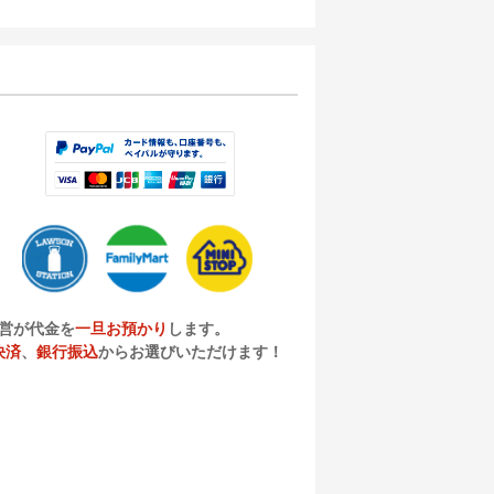
営が代金を
一旦お預かり
します。
決済
、
銀行振込
からお選びいただけます！