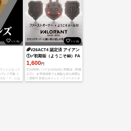
いいね
いいね
🌈V26ACT4 認定済 アイアン
①✅️初期垢（ようこそ📧）FA
トークン付
1,600
円
カウントになって
⏰️24時間いつでも5分以内に即配信（即購
鯖プレイ可能 メ
入🙆‍♀️） 🌠早朝深夜でも無駄な待ち時間な
ンズが「？」にな
く受取可 👍️安心ポイント ✅️ファーストオ
が最終ランクは
ーナー（ようこそメール付） ✅️セカンド
情報】 ・ログイ
オーナー（転売、盗品