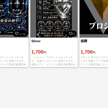
いいね
×1
Silver
保障
1,700
1,700
円
円
カウントになっていま
「シルバー」アカウントになっていま
ブロンズ 🪙ブロンズア
クマッチに参加できます。
す。 直接ランクマッチに参加できます。
います 初期メアド 日本
ドパス変更可能 🌏日本
初期メアド、メアドパス変更可能 🌏日本
アドパス変更可能 ブロ
安全な引き継ぎ ご購入後、
鯖プレイ可能 安全な引き継ぎ ご購入後、
っている場合があります
スワード、およびメール
アカウントとパスワード、およびメール
ブロンズです。 【お渡し
アドレスとパ
ンID