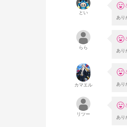
とい
あり
らら
あり
あり
カマエル
リツー
あり