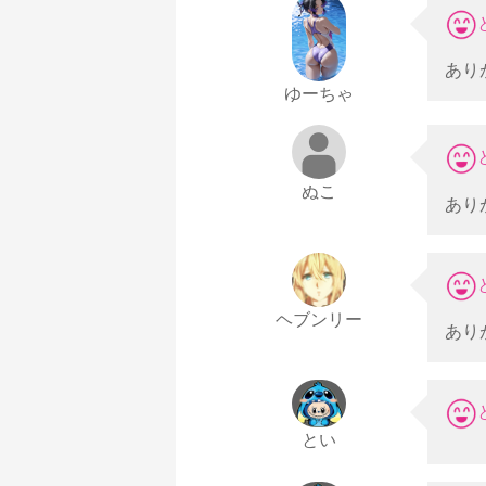
あり
ゆーちゃ
ぬこ
あり
ヘブンリー
あり
とい