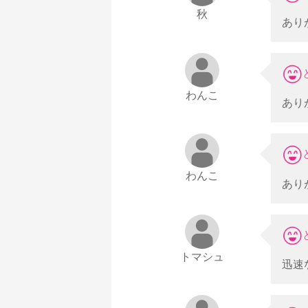
秋
あり
わんこ
あり
わんこ
あり
トマシュ
迅速