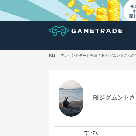
RMT・アカウントデータ売買
RIジグムントさん
RIジグムント
すべて