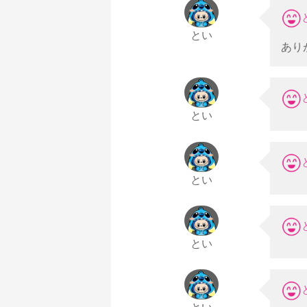
とい
あり
とい
とい
とい