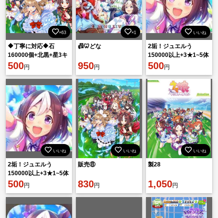
×63
×1
いいね
🔶丁寧に対応🔶石
📠🦷どな
2垢！ジュエルう
160000個+北黒+星3キ
150000以上+3★1~5体
ャラ1-5体+SSR5-10体
500
950
+SSR20-50体+SSR確
500
円
円
円
+SSR突破石1枚+星
定券3枚+3星チケット1
いいね
いいね
いいね
2垢！ジュエルう
販売⑧
製28
150000以上+3★1~5体
+SSR20-50体+SSR確
500
830
1,050
円
円
円
定券3枚+3星チケット1