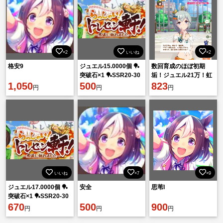
×2
いいね
×2
格安9
ジュエル15.0000個 🏓
数回育成のほぼ初期
突破石×1 🏓SSR20-30
垢！ジュエル21万！虹
1,050
体 🏓SSR確認劵2枚 🏓
500
結晶2！
823
円
円
円
三星券1
いいね
×7
×9
ジュエル17.0000個 🏓
安全
思苇I
突破石×1 🏓SSR20-30
体 🏓SSR確認劵2枚 🏓
670
500
900
円
円
円
三星券1