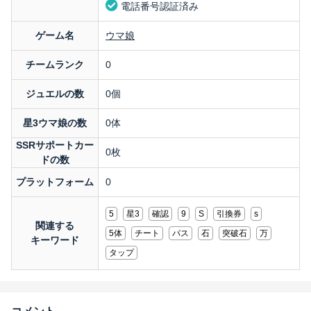
電話番号認証済み
ゲーム名
ウマ娘
チームランク
0
ジュエルの数
0個
星3ウマ娘の数
0体
SSRサポートカー
0枚
ドの数
プラットフォーム
0
5
星3
確認
9
S
引換券
s
関連する
5体
チート
パス
石
突破石
万
キーワード
タップ