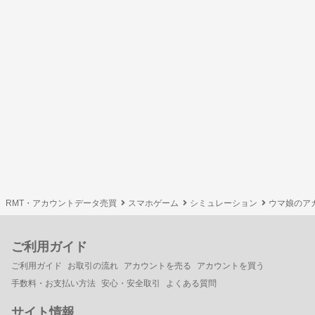
RMT・アカウントデータ売買
スマホゲーム
シミュレーション
ウマ娘のア
ご利用ガイド
ご利用ガイド
お取引の流れ
アカウントを売る
アカウントを買う
手数料・お支払い方法
安心・安全取引
よくある質問
サイト情報