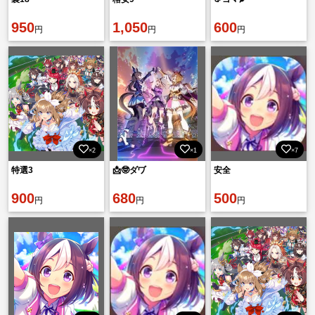
950
1,050
600
円
円
円
×2
×1
×7
特選3
📩🤓ダヷ
安全
900
680
500
円
円
円