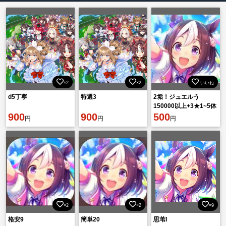
×2
×2
いいね
d5丁寧
特選3
2垢！ジュエルう
150000以上+3★1~5体
900
900
+SSR20-50体+SSR確
500
円
円
円
定券3枚+3星チケット1
×2
×2
×9
格安9
簡単20
思苇I