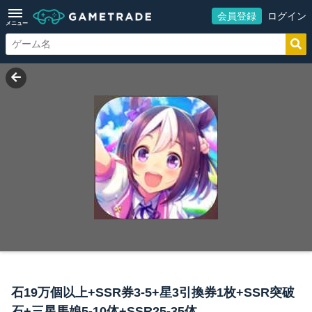
会員登録
ログイン
メニュー
石19万個以上+SSR券3-5+星3引換券1枚+SSR突破
石+三星馬娘5-10体+SSR25-35体