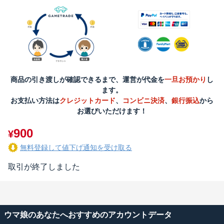
商品の引き渡しが確認できるまで、運営が代金を
一旦お預かり
し
ます。
お支払い方法は
クレジットカード
、
コンビニ決済
、
銀行振込
から
お選びいただけます！
900
¥
無料登録して値下げ通知を受け取る
取引が終了しました
ウマ娘のあなたへおすすめのアカウントデータ