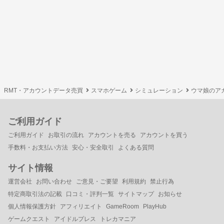
RMT・アカウントデータ売買
スマホゲーム
シミュレーション
ウマ娘のア
ご利用ガイド
ご利用ガイド
お取引の流れ
アカウントを売る
アカウントを買う
手数料・お支払い方法
安心・安全取引
よくある質問
サイト情報
運営会社
お問い合わせ
ご意見・ご要望
利用規約
禁止行為
特定商取引法の記載
口コミ・評判一覧
サイトマップ
お知らせ
個人情報保護方針
アフィリエイト
GameRoom
PlayHub
ゲームクエスト
アイドルプレス
トレカマニア