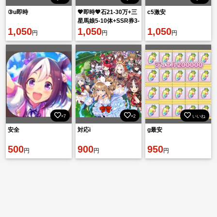
③u即時
💖即時💖石21-30万+三
c5激安
星馬娘5-10体+SSR券3-
1,050
5+星3引換券1枚+SSR
1,050
1,050
円
円
円
突破石+SSR
×7
×2
いいね
安全
対応i
g最安
500
900
950
円
円
円