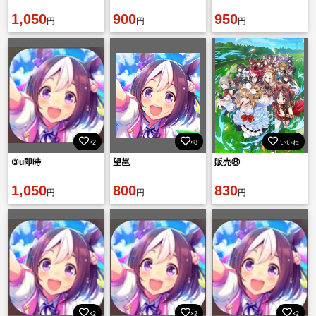
1,050
900
950
円
円
円
×2
×8
いいね
③u即時
望邕
販売⑧
1,050
800
830
円
円
円
×2
×2
×2