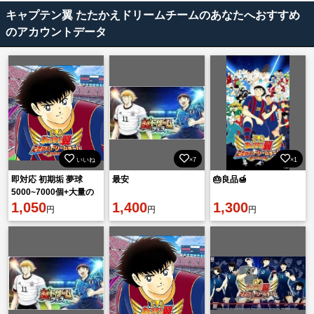
キャプテン翼 たたかえドリームチームのあなたへおすすめ
のアカウントデータ
いいね
×7
×1
即対応 初期垢 夢球
最安
🎂良品🍯
5000~7000個+大量の
リソース！
1,050
1,400
1,300
円
円
円