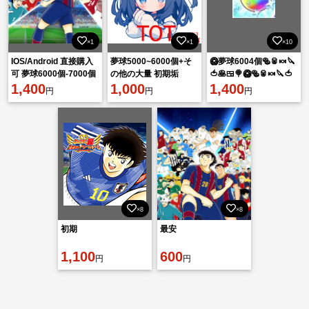
×1
×1
×10
IOS/Android 直接購入
夢球5000~6000個+そ
🥝夢球6004個🥯🥫🍬🔪
可 夢球6000個-7000個
の他の大量 初期垢
🍅🥞🍱🍭🥝🥯🥫🍬🔪🍅
+大量の資源を持つ 初
1,400
1,000
🥞🍱🍭🥝🥯🥫
1,400
円
円
円
期垢
×8
×8
初期
最安
1,100
600
円
円