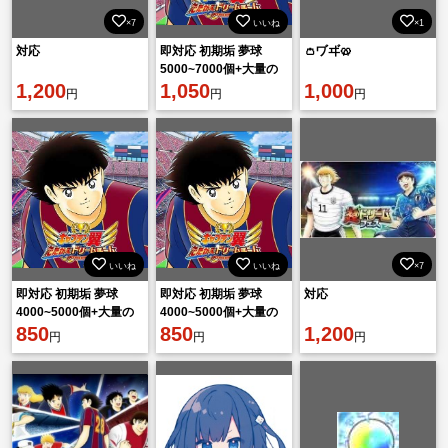
×7
いいね
×1
対応
即対応 初期垢 夢球
👛ヷヸ🥨
5000~7000個+大量の
1,200
リソース！
1,050
1,000
円
円
円
いいね
いいね
×7
即対応 初期垢 夢球
即対応 初期垢 夢球
対応
4000~5000個+大量の
4000~5000個+大量の
リソース！
850
リソース！
850
1,200
円
円
円