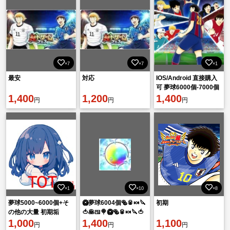
×7
×7
×1
最安
対応
IOS/Android 直接購入
可 夢球6000個-7000個
1,400
1,200
+大量の資源を持つ 初
1,400
円
円
円
期垢
×1
×10
×8
夢球5000~6000個+そ
🥝夢球6004個🥯🥫🍬🔪
初期
の他の大量 初期垢
🍅🥞🍱🍭🥝🥯🥫🍬🔪🍅
1,000
🥞🍱🍭🥝🥯🥫
1,400
1,100
円
円
円