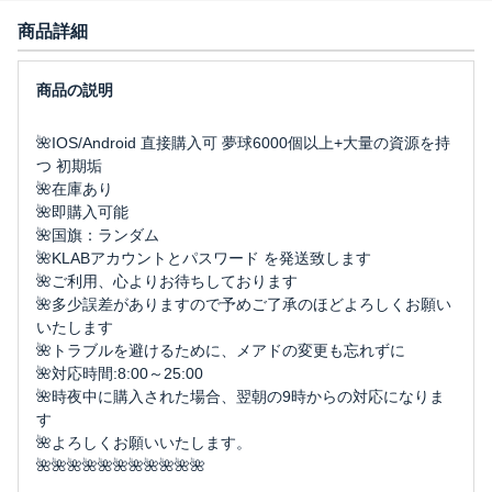
商品詳細
🌺IOS/Android 直接購入可 夢球6000個以上+大量の資源を持
つ 初期垢
🌺在庫あり
🌺即購入可能
🌺国旗：ランダム
🌺KLABアカウントとパスワード を発送致します
🌺ご利用、心よりお待ちしております
🌺多少誤差がありますので予めご了承のほどよろしくお願い
いたします
🌺トラブルを避けるために、メアドの変更も忘れずに
🌺対応時間:8:00～25:00
🌺時夜中に購入された場合、翌朝の9時からの対応になりま
す
🌺よろしくお願いいたします。
🌺🌺🌺🌺🌺🌺🌺🌺🌺🌺🌺