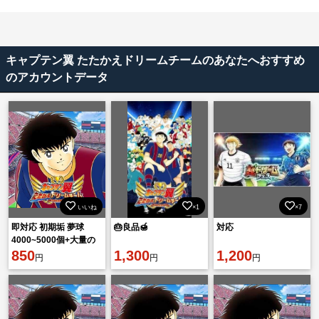
キャプテン翼 たたかえドリームチームのあなたへおすすめ
のアカウントデータ
いいね
×1
×7
即対応 初期垢 夢球
🎂良品🍯
対応
4000~5000個+大量の
リソース！
850
1,300
1,200
円
円
円