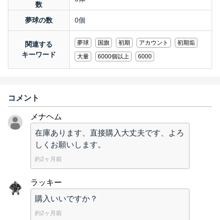
数
夢球の数
0個
夢球
国旗
初期
アカウント
初期垢
関連する
キーワード
大量
6000個以上
6000
コメント
メナヘム
在庫あります、直接購入大丈夫です、よろ
しくお願いします。
約2ヶ月前
ラッキー
購入いいですか？
約2ヶ月前