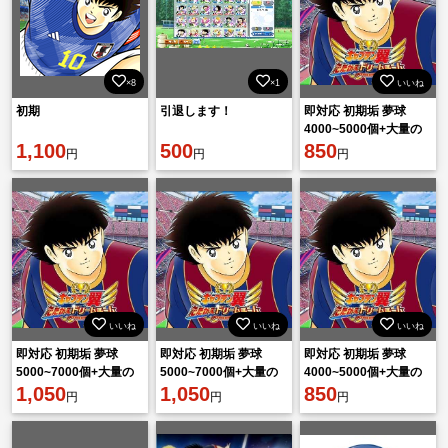
×8
×1
いいね
初期
引退します！
即対応 初期垢 夢球
4000~5000個+大量の
1,100
500
リソース！
850
円
円
円
いいね
いいね
いいね
即対応 初期垢 夢球
即対応 初期垢 夢球
即対応 初期垢 夢球
5000~7000個+大量の
5000~7000個+大量の
4000~5000個+大量の
リソース！
1,050
リソース！
1,050
リソース！
850
円
円
円