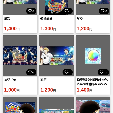
×7
×1
×7
最安
🎂良品🍯
対応
1,400
1,300
1,200
円
円
円
×1
×7
×10
👛ヷヸ🥨
対応
🥝夢球6004個🥯🥫🍬🔪
🍅🥞🍱🍭🥝🥯🥫🍬🔪🍅
1,000
1,200
🥞🍱🍭🥝🥯🥫
1,400
円
円
円