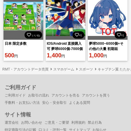
いいね
×1
×1
日本 限定多数
IOS/Android 直接購入
夢球5000~6000個+そ
可 夢球6000個-7000個
の他の大量 初期垢
500
+大量の資源を持つ 初
1,400
1,000
円
円
円
期垢
RMT・アカウントデータ売買
スマホゲーム
スポーツ
キャプテン翼 たた
ご利用ガイド
ご利用ガイド
お取引の流れ
アカウントを売る
アカウントを買う
手数料・お支払い方法
安心・安全取引
よくある質問
サイト情報
運営会社
お問い合わせ
ご意見・ご要望
利用規約
禁止行為
特定商取引法の記載
口コミ・評判一覧
サイトマップ
お知らせ