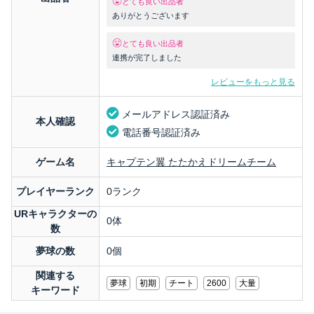
とても良い出品者
ありがとうございます
とても良い出品者
連携が完了しました
レビューをもっと見る
メールアドレス認証済み
本人確認
電話番号認証済み
ゲーム名
キャプテン翼 たたかえドリームチーム
プレイヤーランク
0ランク
URキャラクターの
0体
数
夢球の数
0個
関連する
夢球
初期
チート
2600
大量
キーワード