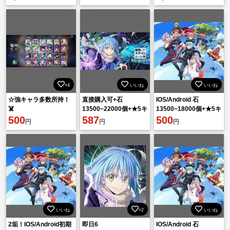
×4
いいね
いいね
☆強キャラ多数所持！
直接購入可+石
IOS/Android 石
☠️
13500~22000個+★5キ
13500~18000個+★5キ
500
ャラ30~43体【重複含
587
ャラ30~50体 初期垢
500
円
円
円
め】iOS/Android
いいね
×2
いいね
2垢！IOS/Android初期
即日6
IOS/Android 石