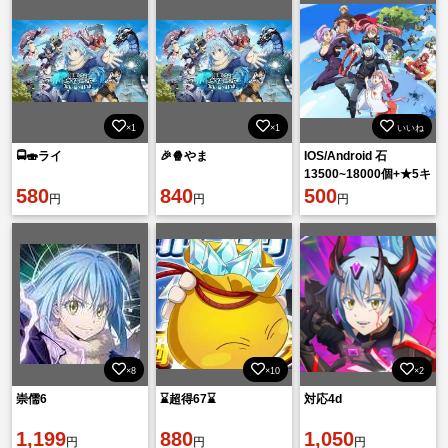
×1
×1
いいね
🚍🍣ライ
🎉🍿やま
IOS/Android 石
13500~18000個+★5キ
580
840
ャラ30~50体 初期垢
500
円
円
円
×8
×10
×2
崇儒6
⌛️超得67⌛️
対応4d
1,199
880
1,050
円
円
円