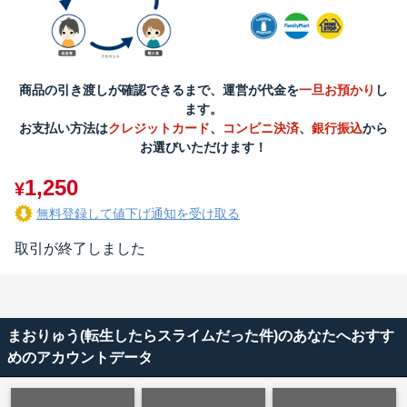
商品の引き渡しが確認できるまで、運営が代金を
一旦お預かり
し
ます。
お支払い方法は
クレジットカード
、
コンビニ決済
、
銀行振込
から
お選びいただけます！
1,250
¥
無料登録して値下げ通知を受け取る
取引が終了しました
まおりゅう(転生したらスライムだった件)のあなたへおすす
めのアカウントデータ