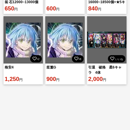
垢 石12000~13000個
16000~18500個+★5キ
+★5キャラ19~30体ラ
650
600
ャラ49~75体 初期垢
840
円
円
円
ンダム
×2
×8
いいね
格安4
笙篁G
引退 破格 星6キャ
ラ 4体
1,250
900
2,000
円
円
円