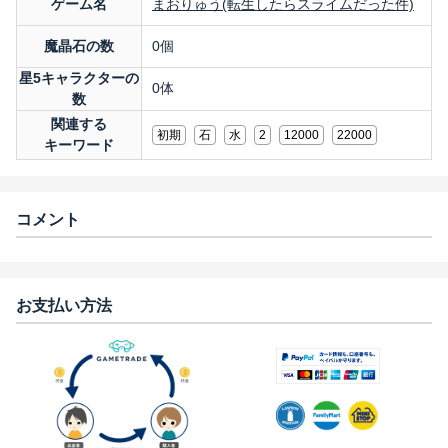
ゲーム名
まおりゅう(転生したらスライムだった件)
魔晶石の数
0個
星5キャラクターの
0体
数
関連する
初期
石
水
2
12000
22000
キーワード
コメント
お支払い方法