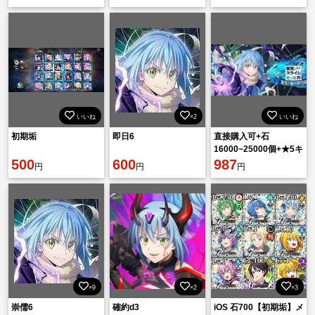
め】iOS/Android
いいね
×2
いいね
初期垢
即日6
直接購入可+石
16000~25000個+★5キ
500
600
ャラ49~65体【重複含
987
円
円
円
め】iOS/Android
×9
×2
×3
崇儒6
確約d3
iOS 石700【初期垢】メ