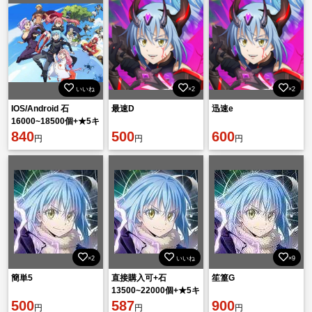
いいね
×2
×2
IOS/Android 石
最速D
迅速e
16000~18500個+★5キ
ャラ49~75体 初期垢
840
500
600
円
円
円
×2
いいね
×9
簡単5
直接購入可+石
笙篁G
13500~22000個+★5キ
500
ャラ30~43体【重複含
587
900
円
円
円