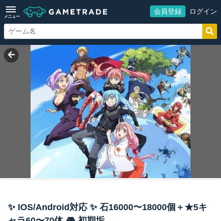
会員登録
ログイン
メニュー
✨ IOS/Android対応 ✨ 石16000〜18000個＋★5キ
ャラ60〜70体 🎮 初期垢