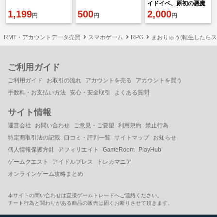
イドイベ、原初の悪魔
1,199
500
コンプ
2,000
円
円
円
RMT・アカウントデータ売買
スマホゲーム
RPG
まおりゅう(転生したら
ご利用ガイド
ご利用ガイド
お取引の流れ
アカウントを売る
アカウントを買う
手数料・お支払い方法
安心・安全取引
よくある質問
サイト情報
運営会社
お問い合わせ
ご意見・ご要望
利用規約
禁止行為
特定商取引法の記載
口コミ・評判一覧
サイトマップ
お知らせ
個人情報保護方針
アフィリエイト
GameRoom
PlayHub
ゲームクエスト
アイドルプレス
トレカマニア
オンラインゲーム攻略まとめ
本サイトの問い合わせは直接ゲームトレードへご連絡ください。
チート行為と関わりがある商品の販売は固くお断りさせて頂きます。