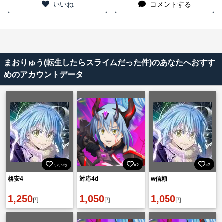
いいね
コメントする
まおりゅう(転生したらスライムだった件)のあなたへおすす
めのアカウントデータ
いいね
×2
×2
格安4
対応4d
w信頼
1,250
1,050
1,050
円
円
円