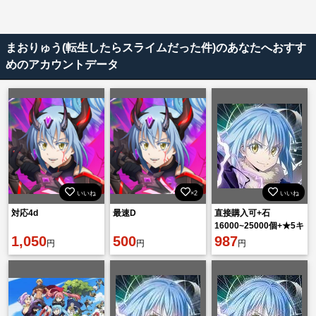
まおりゅう(転生したらスライムだった件)のあなたへおすす
めのアカウントデータ
いいね
×2
いいね
対応4d
最速D
直接購入可+石
16000~25000個+★5キ
1,050
500
ャラ49~65体【重複含
987
円
円
円
め】iOS/Android