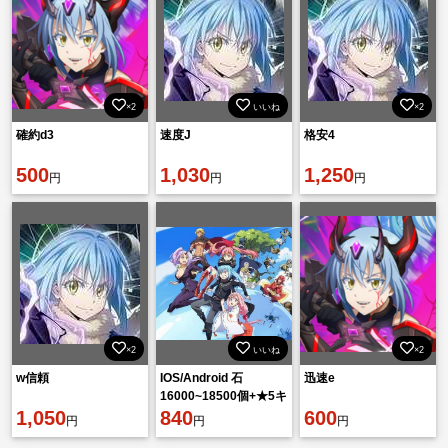
×2
いいね
×2
確約d3
速度J
格安4
500
1,030
1,250
円
円
円
×2
いいね
×2
w信頼
IOS/Android 石
迅速e
16000~18500個+★5キ
1,050
ャラ49~75体 初期垢
840
600
円
円
円