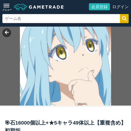
会員登録
ログイン
メニュー
🎯石16000個以上+★5キャラ49体以上【重複含め】
初期垢