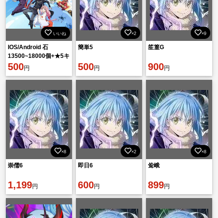
いいね
×2
×9
IOS/Android 石
簡単5
笙篁G
13500~18000個+★5キ
ャラ30~50体 初期垢
500
500
900
円
円
円
×8
×2
×8
崇儒6
即日6
耸峨
1,199
600
899
円
円
円