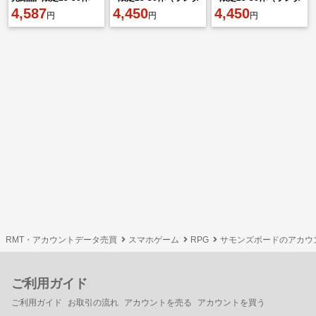
（ランダム）初期垢
4,587
ム）初期垢
4,450
ム）初期垢
4,450
円
円
円
RMT・アカウントデータ売買
スマホゲーム
RPG
サモンズボードのアカウ
ご利用ガイド
ご利用ガイド
お取引の流れ
アカウントを売る
アカウントを買う