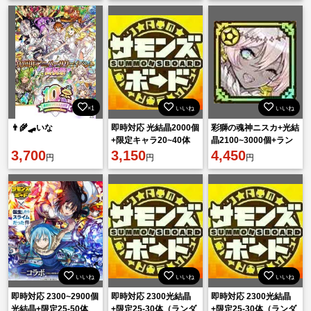
×1
いいね
いいね
👨‍🌾🛹いな
即時対応 光結晶2000個
彩獅の魂神ニスカ+光結
+限定キャラ20~40体
晶2100~3000個+ラン
3,700
（ランダム）初期！
3,150
ダム限定 初期アカウン
4,450
円
円
円
ト
いいね
いいね
いいね
即時対応 2300~2900個
即時対応 2300光結晶
即時対応 2300光結晶
光結晶+限定25-50体
+限定25-30体（ランダ
+限定25-30体（ランダ