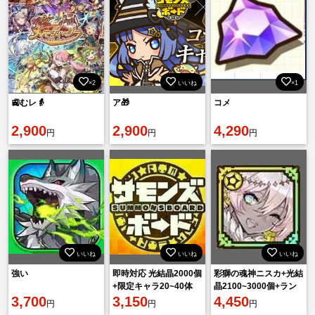
×2
いいね
×1
🚉むレ👵
ア🎁
コメ
2,900
2,900
4,290
円
円
円
いいね
いいね
いいね
強い
即時対応 光結晶2000個
彩獅の魂神ニスカ+光結
+限定キャラ20~40体
晶2100~3000個+ラン
3,700
（ランダム）初期！
3,150
ダム限定 初期アカウン
4,450
円
円
円
ト