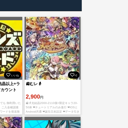
いいね
×2
光結晶以上+ラ
🚉むレ👵
アカウント
2,900
円
ちらでも 御利用いた
🚉👵光結晶2000-2110個+限定キャラ20-
 ご入金確認後
50体 ❤チュートリアルのみ進行 ❤IOSと
スワードを発送致
Android共通 ❤誕生日未設定 ❤データ引き
るために、パスと
継ぎIDとパスワードをチャットで送り致
ずに。 よろしく
します。