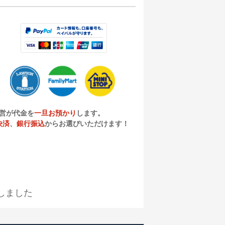
営が代金を
一旦お預かり
します。
決済
、
銀行振込
からお選びいただけます！
しました