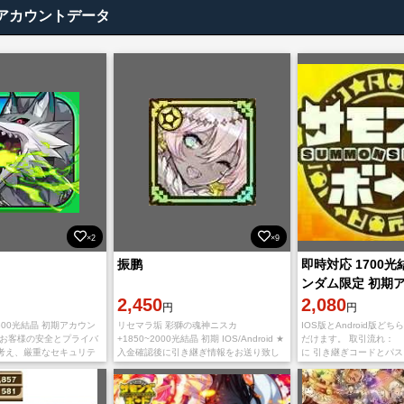
アカウントデータ
×2
×9
振鹏
即時対応 1700
ンダム限定 初期
2,450
2,080
円
円
0-2500光結晶 初期アカウン
リセマラ垢 彩獅の魂神ニスカ
IOS版とAndroid版ど
oid お客様の安全とプライバ
+1850~2000光結晶 初期 IOS/Android ★
だけます。 取引流れ：
考え、厳重なセキュリテ
入金確認後に引き継ぎ情報をお送り致し
に 引き継ぎコードとパ
ます。 お客様の信頼と安
ます。 直接購入可！在庫あり
します トラブルを避け
常に最高水準の
メアドなどの変更も忘れ