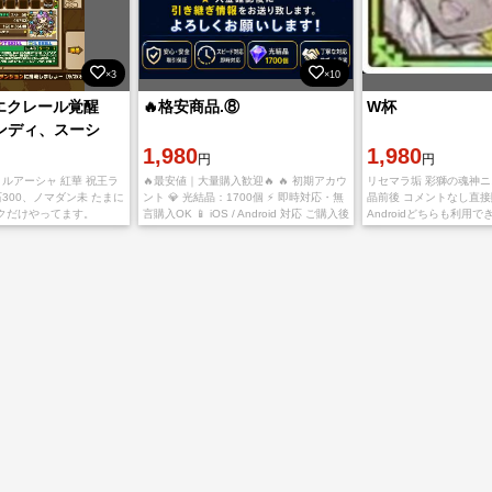
×3
×10
、エクレール覚醒
🔥格安商品.⑧
W杯
レンディ、スーシ
ロユリ
1,980
1,980
円
円
 ルアーシャ 紅華 祝王ラ
🔥最安値｜大量購入歓迎🔥 🔥 初期アカウ
リセマラ垢 彩獅の魂神ニス
石300、ノマダン未 たまに
ント 💎 光結晶：1700個 ⚡ 即時対応・無
晶前後 コメントなし直接購
クだけやってます。
言購入OK 📱 iOS / Android 対応 ご購入後
Androidどちらも利用で
の流れ ご入金確認後、連携済みアカウン
認後に、引き継ぎコード
ト情報（ID・
発送致します。 多少誤差