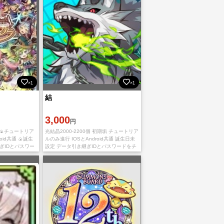
×1
×1
結
3,000
円
1個 🍙チュートリア
光結晶2000-2200個 初期垢 チュートリア
oid共通 🍙誕生
ルのみ進行 IOSとAndroid共通 誕生日未
ぎIDとパスワー
設定 データ引き継ぎIDとパスワードをチ
ます。
ャットで送り致します。