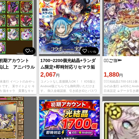
×7
いいね
ぼ初期アカウント
1700~2200個光結晶+ランダ
🐱‍🏍ごヨ🔦
00以上 アニバラル
ム限定+即時対応リセマラ垢
IOS/Android
2,067
1,880
円
円
ー未進行 イベントのみやっ
コメントなし直接購入OK！ ！ IOS版と
🐱‍🏍🔦光結晶1700-181
トです。 某サイトより キ
Android版どちらでも御利用いただけま
ルのみ進行 🍙IOSとAndr
め 強キャラ 貴重なキャ
す。 御入金確認後、引き続きIDとパスワ
日未設定 🍙データ引き継
ます アニバラルグ 兎ユ
ードを送らせて頂きます 。 多少誤差があ
ドをチャットで送り致し
りますので予めご了承のほどよろし