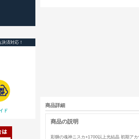
込決済対応！
商品詳細
イド
彩獅の魂神ニスカ+1700以上光結晶 初期アカウント