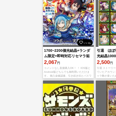
いいね
1700~2200個光結晶+ランダ
引退 ほ
ム限定+即時対応リセマラ垢
光結晶10
IOS/Android
2,067
グ他
2,500
円
円
コメントなし直接購入OK！ ！ IOS版と
引退 ストーリ
Android版どちらでも御利用いただけま
ていたアカウン
す。 御入金確認後、引き続きIDとパスワ
ャラ数が多いた
ードを送らせて頂きます 。 多少誤差があ
ラ のみ載せてい
りますので予めご了承のほどよろし
ミナ 輝聖エク