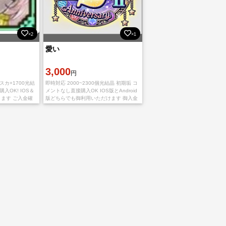
×2
×1
愛い
3,000
円
カ+1700光結
即時対応 2000~2300個光結晶 初期垢 コ
入OK! IOS＆
メントなし直接購入OK IOS版とAndroid
きます ご入金確
版どちらでも御利用いただけます 御入金
とパスワードを
確認後、引き続きIDとパスワードを送ら
があ
せて頂きます