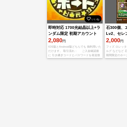
いいね
即時対応 1700光結晶以上+ラ
石300個
ンダム限定 初期アカウント
Lv2、セ
2,080
ュ、真獣ク
2,000
円
円
IOS版とAndroid版どちらでも 御利用いた
フィズ ロレッタ
だけます。 取引流れ： ご入金確認後
ルグ などなど 
に 引き継ぎコードとパスワードを発送致
期間限定のホー
します トラブルを避けるために、パスと
メアドなどの変更も忘れずに。 よろしく