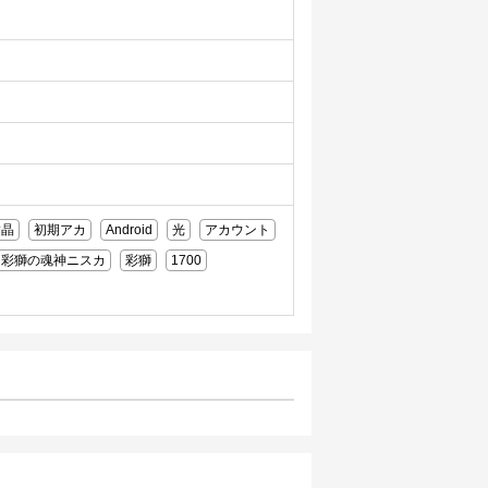
結晶
初期アカ
Android
光
アカウント
彩獅の魂神ニスカ
彩獅
1700