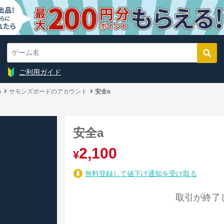
ご利用ガイド
G
サモンズボードのアカウント
安全a
安全a
2,100
¥
無料登録して値下げ通知を受け取る
取引が終了