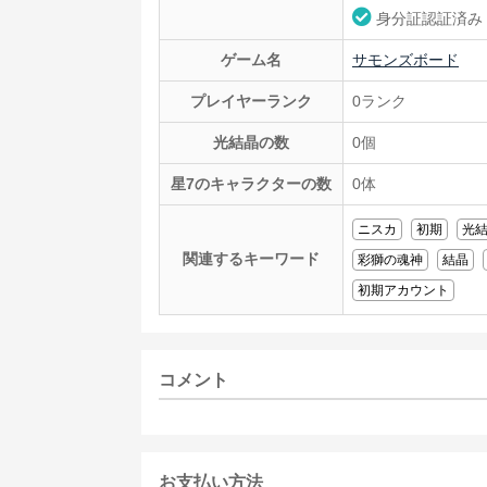
身分証認証済み
ゲーム名
サモンズボード
プレイヤーランク
0ランク
光結晶の数
0個
星7のキャラクターの数
0体
ニスカ
初期
光
関連するキーワード
彩獅の魂神
結晶
初期アカウント
コメント
お支払い方法