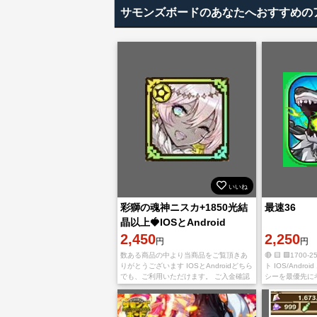
サモンズボードのあなたへおすすめの
いいね
彩獅の魂神ニスカ+1850光結
最速36
晶以上🍓IOSとAndroid
2,450
2,250
円
円
数ある商品の中より当商品をご覧頂きあ
🔴 🟨 🟪170
りがとうございます IOSとAndroidどちら
ト IOS/Andr
でも、ご利用いただけます。 ご入金確認
シーを最優先に
後に、引き継ぎコードとパスワードをチ
ィ対策を実施し
ャットで送り致します。 不正行為は一切
心を大切にし、