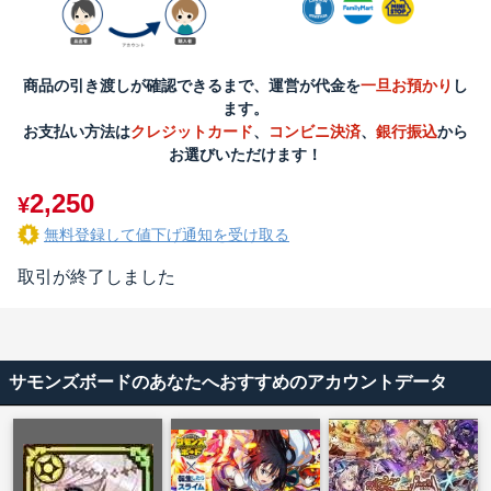
商品の引き渡しが確認できるまで、運営が代金を
一旦お預かり
し
ます。
お支払い方法は
クレジットカード
、
コンビニ決済
、
銀行振込
から
お選びいただけます！
2,250
¥
無料登録して値下げ通知を受け取る
取引が終了しました
サモンズボードのあなたへおすすめのアカウントデータ