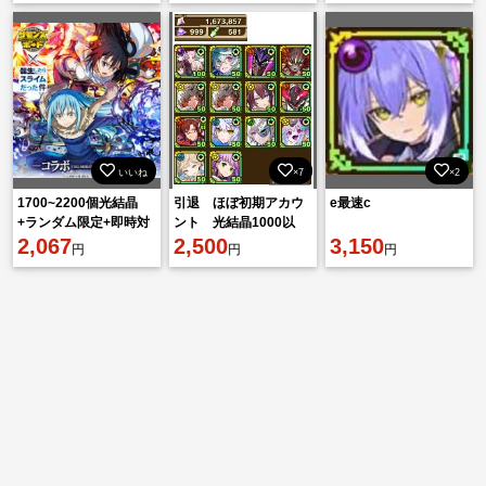
いいね
×7
×2
1700~2200個光結晶
引退 ほぼ初期アカウ
e最速c
+ランダム限定+即時対
ント 光結晶1000以
応リセマラ垢
2,067
上 アニバラルグ他
2,500
3,150
円
円
円
IOS/Android