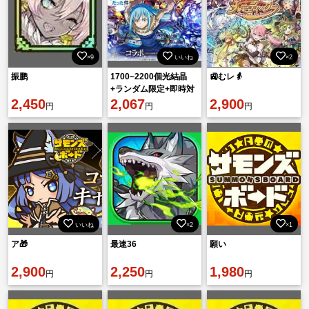
×9
いいね
×2
振鹏
1700~2200個光結晶
🚉むレ👵
+ランダム限定+即時対
2,450
応リセマラ垢
2,067
2,900
円
円
円
IOS/Android
いいね
×2
×1
ア🎁
最速36
願い
2,900
2,250
1,980
円
円
円