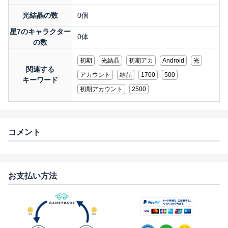
光結晶の数
0個
星7のキャラクター
0体
の数
初期
光結晶
初期アカ
Android
光
関連する
アカウント
結晶
1700
500
キーワード
初期アカウント
2500
コメント
お支払い方法