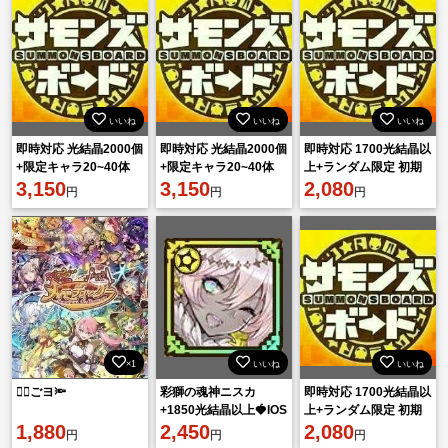
いいね
いいね
いいね
即時対応 光結晶2000個
即時対応 光結晶2000個
即時対応 1700光結晶以
+限定キャラ20~40体
+限定キャラ20~40体
上+ランダム限定 初期
（ランダム）初期！
3,150
（ランダム）初期！
3,150
アカウント
2,080
円
円
円
×1
いいね
いいね
🐱‍🏍ごヨ🔦
彩獅の魂神ニスカ
即時対応 1700光結晶以
+1850光結晶以上🍓IOS
上+ランダム限定 初期
1,880
とAndroid
2,450
アカウント
2,080
円
円
円