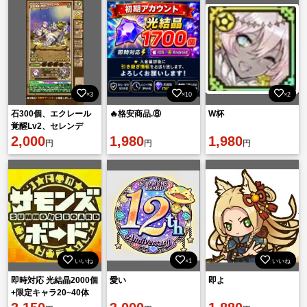
×3
×10
×2
石300個、エクレール
🔥格安商品.⑧
W杯
覚醒Lv2、セレンデ
ィ、スーシュ、真獣ク
2,000
1,980
1,980
円
円
円
ロユリ
いいね
×1
いいね
即時対応 光結晶2000個
愛い
即よ
+限定キャラ20~40体
（ランダム）初期！