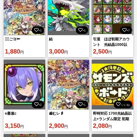
×1
×1
×7
🐱‍🏍ごヨ🔦
結
引退 ほぼ初期アカウ
ント 光結晶1000以
1,880
3,000
上 アニバラルグ他
2,500
円
円
円
×2
×1
いいね
e最速c
🚉むレ👵
即時対応 1700光結晶以
上+ランダム限定 初期
3,150
2,900
アカウント
2,080
円
円
円