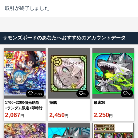
取引が終了しました
サモンズボードのあなたへおすすめのアカウントデータ
いいね
×9
×2
1700~2200個光結晶
振鹏
最速36
+ランダム限定+即時対
応リセマラ垢
2,067
2,450
2,250
円
円
円
IOS/Android