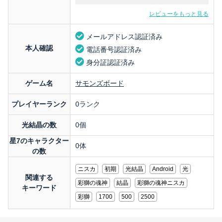
レビューをもっと見る
メールアドレス認証済み
本人確認
電話番号認証済み
身分証認証済み
ゲーム名
サモンズボード
プレイヤーランク
0ランク
光結晶の数
0個
星7のキャラクター
0体
の数
ニスカ
初期
光結晶
Android
光
関連する
彩獅の魂神
結晶
彩獅の魂神ニスカ
キーワード
彩獅
1700
500
2500