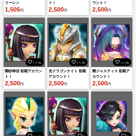
リーレン
ト！
ウント！
1,505
2,500
2,500
円
円
円
いいね
いいね
いいね
闇砂神后 初期アカウン
光ドラゴンナイト 初期
闇ジャスティス 初期ア
ト！
アカウント！
カウント！
2,500
2,500
2,500
円
円
円