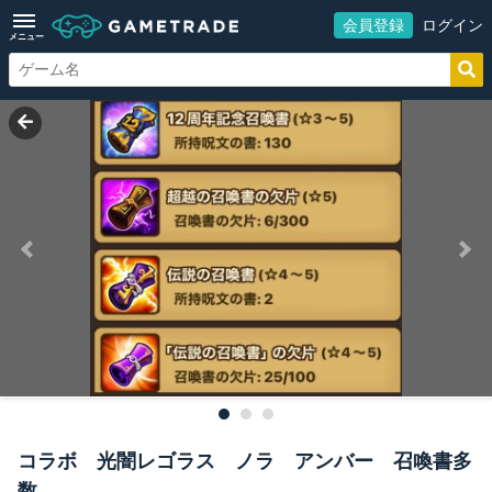
会員登録
ログイン
メニュー
コラボ 光闇レゴラス ノラ アンバー 召喚書多
数