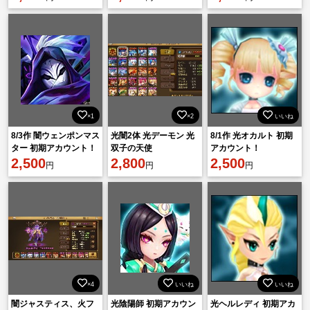
ーバー】
×1
×2
いいね
8/3作 闇ウェンポンマス
光闇2体 光デーモン 光
8/1作 光オカルト 初期
ター 初期アカウント！
双子の天使
アカウント！
2,500
2,800
2,500
円
円
円
×4
いいね
いいね
闇ジャスティス、火フ
光陰陽師 初期アカウン
光ヘルレディ 初期アカ