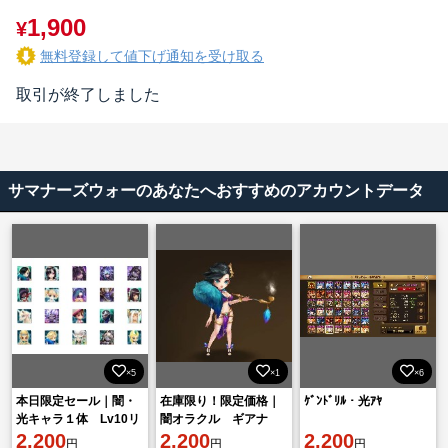
1,900
¥
無料登録して値下げ通知を受け取る
取引が終了しました
サマナーズウォーのあなたへおすすめのアカウントデータ
×5
×1
×6
本日限定セール｜闇・
在庫限り！限定価格｜
ｹﾞﾝﾄﾞﾘﾙ・光ｱﾔ
光キャラ１体 Lv10リ
闇オラクル ギアナ
セマラ｜日本サーバー
2,200
Lv10リセマラ【日本サ
2,200
2,200
円
円
円